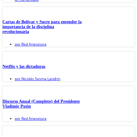
Cartas de Bolívar y Sucre para entender la
importancia de la disciplina
revolucionaria
por
Red Angostura
Netflix y las dictaduras
por
Nicolás Sesma Landrin
Discurso Anual (Completo) del Presidente
Vladimir Putin
por
Red Angostura