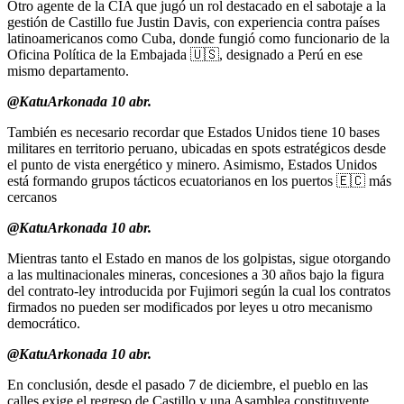
Otro agente de la CIA que jugó un rol destacado en el sabotaje a la
gestión de Castillo fue Justin Davis, con experiencia contra países
latinoamericanos como Cuba, donde fungió como funcionario de la
Oficina Política de la Embajada 🇺🇸, designado a Perú en ese
mismo departamento.
@KatuArkonada 10 abr.
También es necesario recordar que Estados Unidos tiene 10 bases
militares en territorio peruano, ubicadas en spots estratégicos desde
el punto de vista energético y minero. Asimismo, Estados Unidos
está formando grupos tácticos ecuatorianos en los puertos 🇪🇨 más
cercanos
@KatuArkonada 10 abr.
Mientras tanto el Estado en manos de los golpistas, sigue otorgando
a las multinacionales mineras, concesiones a 30 años bajo la figura
del contrato-ley introducida por Fujimori según la cual los contratos
firmados no pueden ser modificados por leyes u otro mecanismo
democrático.
@KatuArkonada 10 abr.
En conclusión, desde el pasado 7 de diciembre, el pueblo en las
calles exige el regreso de Castillo y una Asamblea constituyente.