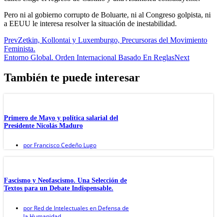
Pero ni al gobierno corrupto de Boluarte, ni al Congreso golpista, ni
a EEUU le interesa resolver la situación de inestabilidad.
Prev
Zetkin, Kollontai y Luxemburgo, Precursoras del Movimiento
Feminista.
Entorno Global. Orden Internacional Basado En Reglas
Next
También te puede interesar
Primero de Mayo y política salarial del
Presidente Nicolás Maduro
por
Francisco Cedeño Lugo
Fascismo y Neofascismo. Una Selección de
Textos para un Debate Indispensable.
por
Red de Intelectuales en Defensa de
la Humanidad