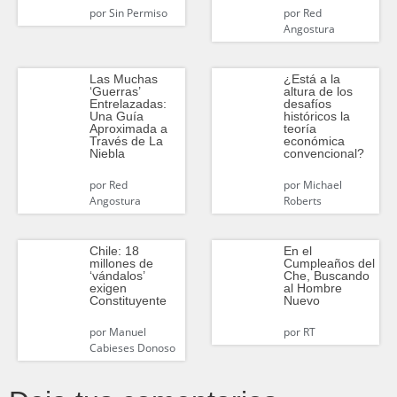
por
Sin Permiso
por
Red
Angostura
Las Muchas
¿Está a la
‘Guerras’
altura de los
Entrelazadas:
desafíos
Una Guía
históricos la
Aproximada a
teoría
Través de La
económica
Niebla
convencional?
por
Red
por
Michael
Angostura
Roberts
Chile: 18
En el
millones de
Cumpleaños del
‘vándalos’
Che, Buscando
exigen
al Hombre
Constituyente
Nuevo
por
Manuel
por
RT
Cabieses Donoso