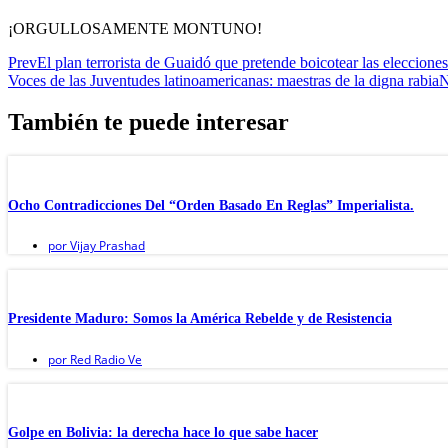
¡ORGULLOSAMENTE MONTUNO!
Prev
El plan terrorista de Guaidó que pretende boicotear las eleccione
Voces de las Juventudes latinoamericanas: maestras de la digna rabia
N
También te puede interesar
Ocho Contradicciones Del “Orden Basado En Reglas” Imperialista.
por
Vijay Prashad
Presidente Maduro: Somos la América Rebelde y de Resistencia
por
Red Radio Ve
Golpe en Bolivia: la derecha hace lo que sabe hacer