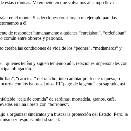
tos de estas crónicas. Mi empeño en que volvamos al campo lleva
rabajar en el monte. Sus lecciones constituyen un ejemplo para las
etornamos a èl.
sciente de responder humanamente a quienes “enrejaban”, “ordeñaban”,
io común entre obreros y patronos.
ono creaba las condiciones de vida de los “peones”, “medianeros” y
etc., quienes tenían y siguen teniendo aún, relaciones impersonales con
ncipal obligación.
r fiao”, “carretear” del rancho, intercambiar por leche o queso, o
urría con los bajos salarios. El “pago de la gente” era sagrado, así
nfaltable “caja de comida” de sardinas, mortadela, granos, café,
levadas en una libreta con “borrones”.
o a organizar sindicatos y a buscar la protección del Estado. Pero, la
manismo y responsabilidad social.