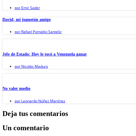
por
Emir Sader
David, mi juguetón amigo
por
Rafael Pompilio Santeliz
Jefe de Estado: Hoy le tocó a Venezuela ganar
por
Nicolás Maduro
No valer medio
por
Leonardo Núñez Martínez
Deja tus comentarios
Un comentario