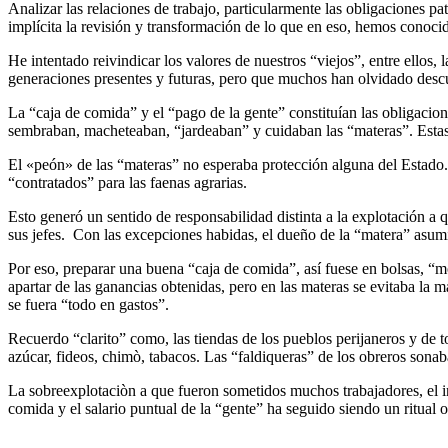
Analizar las relaciones de trabajo, particularmente las obligaciones p
implícita la revisión y transformación de lo que en eso, hemos conoci
He intentado reivindicar los valores de nuestros “viejos”, entre ellos,
generaciones presentes y futuras, pero que muchos han olvidado descui
La “caja de comida” y el “pago de la gente” constituían las obligaci
sembraban, macheteaban, “jardeaban” y cuidaban las “materas”. Estas
El «peón» de las “materas” no esperaba protección alguna del Estado.
“contratados” para las faenas agrarias.
Esto generó un sentido de responsabilidad distinta a la explotación a 
sus jefes. Con las excepciones habidas, el dueño de la “matera” asumió
Por eso, preparar una buena “caja de comida”, así fuese en bolsas, “mo
apartar de las ganancias obtenidas, pero en las materas se evitaba la
se fuera “todo en gastos”.
Recuerdo “clarito” como, las tiendas de los pueblos perijaneros y de t
azúcar, fideos, chimò, tabacos. Las “faldiqueras” de los obreros sonab
La sobreexplotaciòn a que fueron sometidos muchos trabajadores, el inv
comida y el salario puntual de la “gente” ha seguido siendo un ritual 