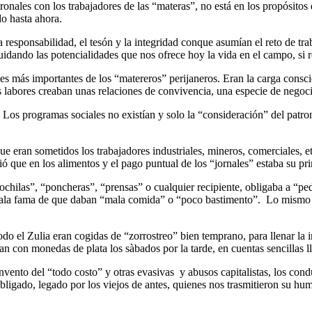
atronales con los trabajadores de las “materas”, no está en los propósi
do hasta ahora.
 la responsabilidad, el tesón y la integridad conque asumían el reto de t
dando las potencialidades que nos ofrece hoy la vida en el campo, si r
ones más importantes de los “matereros” perijaneros. Eran la carga con
 labores creaban unas relaciones de convivencia, una especie de negoc
 Los programas sociales no existían y solo la “consideración” del patr
que eran sometidos los trabajadores industriales, mineros, comerciales, 
 que en los alimentos y el pago puntual de los “jornales” estaba su pri
chilas”, “poncheras”, “prensas” o cualquier recipiente, obligaba a “pedi
 mala fama de que daban “mala comida” o “poco bastimento”. Lo mismo oc
odo el Zulia eran cogidas de “zorrostreo” bien temprano, para llenar la i
an con monedas de plata los sàbados por la tarde, en cuentas sencillas l
ento del “todo costo” y otras evasivas y abusos capitalistas, los conduj
obligado, legado por los viejos de antes, quienes nos trasmitieron su hu