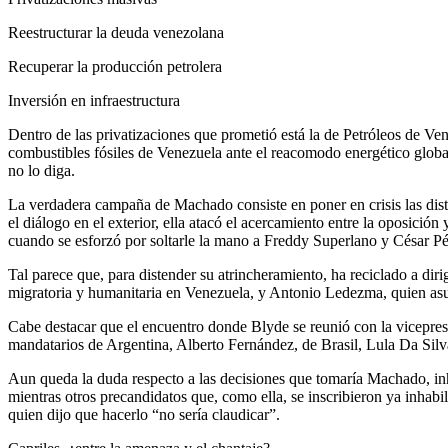
Reestructurar la deuda venezolana
Recuperar la producción petrolera
Inversión en infraestructura
Dentro de las privatizaciones que prometió está la de Petróleos de Ve
combustibles fósiles de Venezuela ante el reacomodo energético global.
no lo diga.
La verdadera campaña de Machado consiste en poner en crisis las disti
el diálogo en el exterior, ella atacó el acercamiento entre la oposició
cuando se esforzó por soltarle la mano a Freddy Superlano y César Pér
Tal parece que, para distender su atrincheramiento, ha reciclado a dir
migratoria y humanitaria en Venezuela, y Antonio Ledezma, quien asu
Cabe destacar que el encuentro donde Blyde se reunió con la vicepre
mandatarios de Argentina, Alberto Fernández, de Brasil, Lula Da Sil
Aun queda la duda respecto a las decisiones que tomaría Machado, inha
mientras otros precandidatos que, como ella, se inscribieron ya inhab
quien dijo que hacerlo “no sería claudicar”.