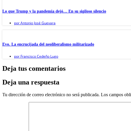
Lo que Trump y la pandemia dejó… En su sigiloso silencio
por
Antonio José Guevara
Evo. La encrucijada del neoliberalismo militarizado
por
Francisco Cedeño Lugo
Deja tus comentarios
Deja una respuesta
Tu dirección de correo electrónico no será publicada.
Los campos obli