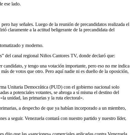
e ese lado.
 pero hay señales. Luego de la reunión de precandidatos realizada el
irió claramente a la actitud beligerante de la precandidata del
automatizado y moderno.
s” del canal regional Niños Cantores TV, donde declaró que:
er candidato, y tengo una votación importante, pero eso no me indica
 más de votos que otro. Pero aquí nadie ni es dueño de la oposición,
forma Unitaria Democrática (PUD) con el gobierno nacional solo
zadas a potenciales votantes, se abroga a sí misma el destino del
a unidad, las primarias y la ruta electoral».
 primarias, a despecho de que ya habían incorporado a un miembro,
es a seguir. Venezuela contará con nuestro partido y nuestro líder,
les dijo que las «sanciones» comerciales aplicadas contra Venezuela