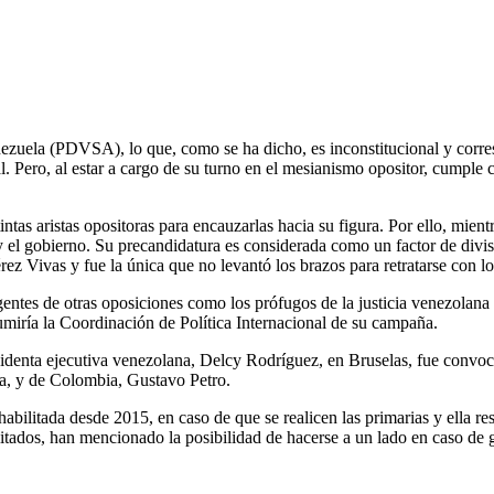
nezuela (PDVSA), lo que, como se ha dicho, es inconstitucional y corresp
 Pero, al estar a cargo de su turno en el mesianismo opositor, cumple c
ntas aristas opositoras para encauzarlas hacia su figura. Por ello, mie
n y el gobierno. Su precandidatura es considerada como un factor de divi
ez Vivas y fue la única que no levantó los brazos para retratarse con 
igentes de otras oposiciones como los prófugos de la justicia venezolana
miría la Coordinación de Política Internacional de su campaña.
sidenta ejecutiva venezolana, Delcy Rodríguez, en Bruselas, fue convoc
va, y de Colombia, Gustavo Petro.
bilitada desde 2015, en caso de que se realicen las primarias y ella re
ilitados, han mencionado la posibilidad de hacerse a un lado en caso de 