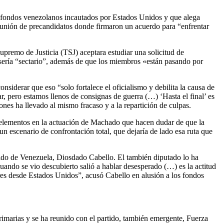
n fondos venezolanos incautados por Estados Unidos y que alega
 reunión de precandidatos donde firmaron un acuerdo para “enfrentar
upremo de Justicia (TSJ) aceptara estudiar una solicitud de
 sería “sectario”, además de que los miembros «están pasando por
nsiderar que eso “solo fortalece el oficialismo y debilita la causa de
r, pero estamos llenos de consignas de guerra (…) ‘Hasta el final’ es
nes ha llevado al mismo fracaso y a la repartición de culpas.
y elementos en la actuación de Machado que hacen dudar de que la
 un escenario de confrontación total, que dejaría de lado esa ruta que
 Unido de Venezuela, Diosdado Cabello. El también diputado lo ha
uando se vio descubierto salió a hablar desesperado (…) es la actitud
ares desde Estados Unidos”, acusó Cabello en alusión a los fondos
primarias y se ha reunido con el partido, también emergente, Fuerza