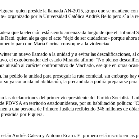
ah Figuera, quien preside la llamada AN-2015, grupo que se mantiene co
ebate» organizado por la Universidad Católica Andrés Bello pero sí a la
nsidera que la elección está siendo amenazada luego de que el Tribunal S
is Ratti, quien alega que el acto “dejó de ser ciudadano» porque ahora
trumento para que María Corina convoque a la violencia».
ter un nuevo llamado a la unidad y a evitar las descalificaciones, al co
ravo, el exgobernador del estado Miranda afirmó: “No pienso descalifica
a alusión al carácter confrontativo de Machado, ese que en otras ocasio
a, ha pedido la unidad para proseguir la ruta comicial, sin embargo ha
por su ya conocida inhabilitación, la precandidata podría prepararse para
 con las declaraciones del primer vicepresidente del Partido Socialista
de PDVSA en territorio estadounidense, por su habilitación política: “C
ienen a una persona de Primero Justicia recibiendo 346 millones de dól
presidida por Figuera.
 están Andrés Caleca y Antonio Ecarri. El primero está inscrito en las 