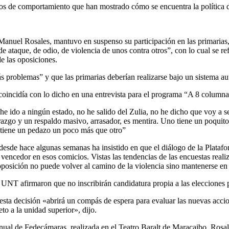
rcos de comportamiento que han mostrado cómo se encuentra la política d
 Manuel Rosales, mantuvo en suspenso su participación en las primarias,
e ataque, de odio, de violencia de unos contra otros”, con lo cual se ref
e las oposiciones.
s problemas” y que las primarias deberían realizarse bajo un sistema 
oincidía con lo dicho en una entrevista para el programa “A 8 columna
he ido a ningún estado, no he salido del Zulia, no he dicho que voy a s
razgo y un respaldo masivo, arrasador, es mentira. Uno tiene un poquito
n tiene un pedazo un poco más que otro”
desde hace algunas semanas ha insistido en que el diálogo de la Plata
r vencedor en esos comicios. Vistas las tendencias de las encuestas reali
oposición no puede volver al camino de la violencia sino mantenerse en «l
UNT afirmaron que no inscribirán candidatura propia a las elecciones
ta decisión «abrirá un compás de espera para evaluar las nuevas accion
to a la unidad superior», dijo.
Anual de Fedecámaras, realizada en el Teatro Baralt de Maracaibo, Rosa