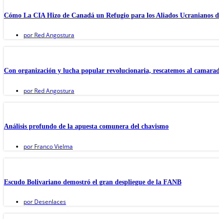
Cómo La CIA Hizo de Canadá un Refugio para los Aliados Ucranianos d
por
Red Angostura
Con organización y lucha popular revolucionaria, rescatemos al camara
por
Red Angostura
Análisis profundo de la apuesta comunera del chavismo
por
Franco Vielma
Escudo Bolivariano demostró el gran despliegue de la FANB
por
Desenlaces