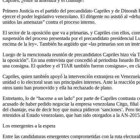
Capriles, ¿entre la amenaza y el chantaje?
Primero Justicia es el partido del precandidato Capriles y de Dinor
ejercer el poder legislativo venezolano. El dirigente no asistió al «d
unidos las amenazas” contra el proceso interno.
El sector de la oposición que va a primarias, y Capriles con ellos, co
suspensión del proceso presentada por el precandidato presidencial Lu
encima de la ley». También ha argüido que «las primarias son un ins
Luego de la mencionada reunión de precandidatos Capriles hizo vía Twit
la oposición”. En una entrevista que concedió al periodista Isnardo B
una consigna. El quiebre y el TIAR también fueron consignas», en clar
Capriles, quien también apoyó la intervención extranjera en Venezuel
unidad o lo electoral sean sus principales intereses. Ante la reacción 
otros tanto han promovido y ella ha rechazado de plano.
Entretanto, lo de “hacerse a un lado” por parte de Capriles contrasta
acusado de haber pedido negociar la empresa venezolana Citgo, filial 
del chantaje, esa de decir hoy que nunca pidieron ‘sanciones’. Pero t
retenidos al Estado venezolano, que han sido otorgados a la AN-2015 
Los emergentes a la espera
Entre las candidaturas emergentes comprometidas con la ruta electoral