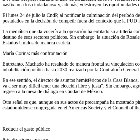
«asfixian a los ciudadanos» y, además, «destruyen las oportunidades 
El lunes 24 de julio la CndP, al notificar la culminación del período 
postulados en la decisión de competir fuera del contexto que la PUD 
La mediática que da vocería a la oposición ha enfilado su artillería c
destino de esos sectores políticos. Sin embargo, la situación de Rosal
Estados Unidos de manera estricta.
María Corina: más confrontación
Entretanto, Machado ha resaltado de manera frontal su vinculación con 
inhabilitación política hasta 2030 realizada por la Contraloría Genera
En ese sentido, el director de asuntos hemisféricos de la Casa Blanca, 
va a ser muy difícil tener una elección libre y justa”. Sin embargo, a
regreso a la mesa de diálogo en Ciudad de México.
Otra señal es que, aunque en sus actos de precampaña ha mostrado pin
estadounidense congregada en el Americas Society y el Council of th
Reducir el gasto público
Privatizaciones masivas