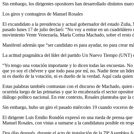
Sin embargo, los dirigentes opositores han desarrollado distintos ma
Los giros y contragiros de Manuel Rosales
El excandidato a la presidencia y actual gobernador del estado Zulia,
pasado lunes 17 de julio declaró: “No voy a entrar en un cuadrilátero d
movimiento Vente Venezuela, María Corina Machado, sobre el resto d
Manifestó además que “ser candidato es para ayudar, no para crear má
La actitud pragmática del líder del partido Un Nuevo Tiempo (UNT) c
“Yo tengo una votación importante y lo dicen todas las encuestas. No 
que yo soy el chévere y que todo pasa por mí, no. Nadie tiene un lide
ni es dueño de la votación, ni es dueño de la verdad. Aquí cada quie
Estas palabras también contrastan con el discurso de Machado, quien 
ocurriría luego de las primarias y que lo encabezaría el sector oposito
diálogo político nacional. En este contexto, Rosales planteaba que la 
Sin embargo, hubo un giro el pasado miércoles 19 cuando voceros de 
El dirigente Luis Emilio Rondón expresó en una rueda de prensa que es
Manuel Rosales, con vistas a sumarse a la candidatura posible en respe
Dos días después, durante el acto de instalación de la 79ª Asamblea 