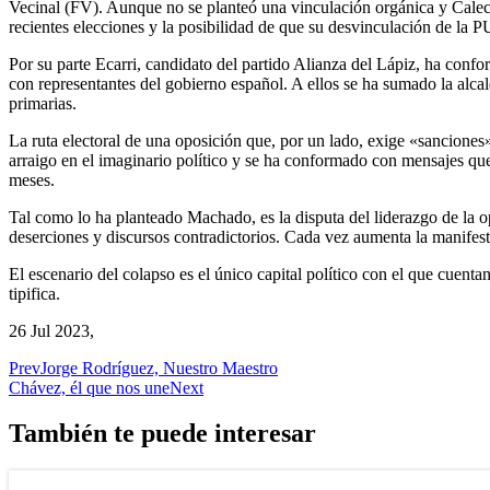
Vecinal (FV). Aunque no se planteó una vinculación orgánica y Caleca
recientes elecciones y la posibilidad de que su desvinculación de la 
Por su parte Ecarri, candidato del partido Alianza del Lápiz, ha co
con representantes del gobierno español. A ellos se ha sumado la alc
primarias.
La ruta electoral de una oposición que, por un lado, exige «sanciones» 
arraigo en el imaginario político y se ha conformado con mensajes qu
meses.
Tal como lo ha planteado Machado, es la disputa del liderazgo de la op
deserciones y discursos contradictorios. Cada vez aumenta la manifesta
El escenario del colapso es el único capital político con el que cuenta
tipifica.
26 Jul 2023,
Prev
Jorge Rodríguez, Nuestro Maestro
Chávez, él que nos une
Next
También te puede interesar