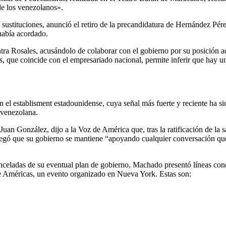
de los venezolanos».
de sustituciones, anunció el retiro de la precandidatura de Hernández P
había acordado.
ontra Rosales, acusándolo de colaborar con el gobierno por su posición a
es, que coincide con el empresariado nacional, permite inferir que hay u
el establisment estadounidense, cuya señal más fuerte y reciente ha sid
l venezolana.
Juan González, dijo a la Voz de América que, tras la ratificación de la 
gregó que su gobierno se mantiene “apoyando cualquier conversación que 
celadas de su eventual plan de gobierno, Machado presentó líneas concr
e Américas, un evento organizado en Nueva York. Estas son: