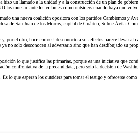
 hizo un llamado a la unidad y a la construcción de un plan de gobiern
PUD los muestre ante los votantes como outsiders cuando haya que volve
nformado una nueva coalición opositora con los partidos Cambiemos y A
aldesa de San Juan de los Morros, capital de Guárico, Sulme Ávila. Com
y, por el otro, hace como si desconociera sus efectos parece llevar al c
e ya no solo desconocen al adversario sino que han desdibujado su prop
osición lo que justifica las primarias, porque es una iniciativa que co
ción confrontativa de la precandidata, pero solo la decisión de Washing
n. Es lo que esperan los outsiders para tomar el testigo y ofrecerse como