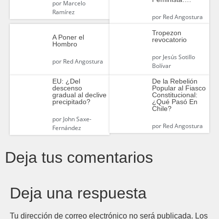
por
Marcelo
Ramírez
por
Red Angostura
Tropezon
A Poner el
revocatorio
Hombro
por
Jesús Sotillo
por
Red Angostura
Bolívar
EU: ¿Del
De la Rebelión
descenso
Popular al Fiasco
gradual al declive
Constitucional:
precipitado?
¿Qué Pasó En
Chile?
por
John Saxe-
por
Red Angostura
Fernández
Deja tus comentarios
Deja una respuesta
Tu dirección de correo electrónico no será publicada.
Los