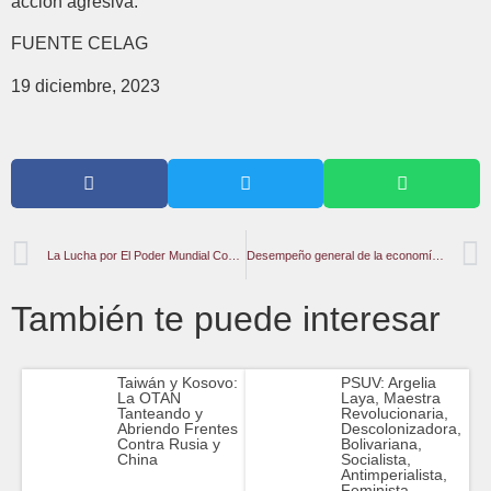
acción agresiva.
FUENTE CELAG
19 diciembre, 2023
La Lucha por El Poder Mundial Continúa: La Política Internacional en 2024
Desempeño general de la economía venezolana en 2023
También te puede interesar
Taiwán y Kosovo:
PSUV: Argelia
La OTAN
Laya, Maestra
Tanteando y
Revolucionaria,
Abriendo Frentes
Descolonizadora,
Contra Rusia y
Bolivariana,
China
Socialista,
Antimperialista,
Feminista….