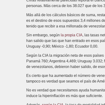
Cifras relativamente parecidas reporta el Ban
personas. Más cerca de los 38.027 que de los 
Más allá de los cálculos básicos de suma, resta
es el destino de esos supuestos 3,4 millones 
tenido que recibir a esa millonada de venezola
Sin embargo, según
la propia CIA
, las tasas n
han salido que las que han entrado en esos paí
Uruguay -0,90; México -1,80; Ecuador 0,00.
Según la CIA la migración neta de esos países
Panamá 760; Argentina 4,469; Uruguay 3.032; M
de venezolanos, debieron haber salido, de eso
Es cierto que ha aumentado el número de vene
tampoco es verdad que seamos el país de Amér
No es verdad que necesitamos ayuda humanitari
induce la hiperinflación es más que suficiente.
Además,
según la CIA
, la tasa de mortalidad 