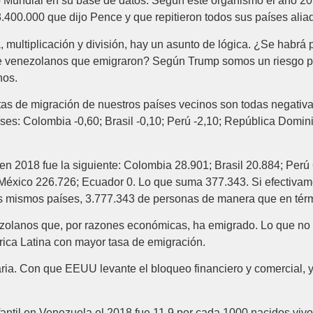
co Mundial en su base de datos. Según este organismo el año 2
3.400.000 que dijo Pence y que repitieron todos sus países ali
, multiplicación y división, hay un asunto de lógica. ¿Se habrá 
de venezolanos que emigraron? Según Trump somos un riesgo pa
nos.
etas de migración de nuestros países vecinos son todas negativ
ses: Colombia -0,60; Brasil -0,10; Perú -2,10; República Domin
 en 2018 fue la siguiente: Colombia 28.901; Brasil 20.884; Per
éxico 226.726; Ecuador 0. Lo que suma 377.343. Si efectivamen
s mismos países, 3.777.343 de personas de manera que en térm
zolanos que, por razones económicas, ha emigrado. Lo que no
ica Latina con mayor tasa de emigración.
a. Con que EEUU levante el bloqueo financiero y comercial, y
infantil en Venezuela el 2018 fue 11,9 por cada 1000 nacidos vi