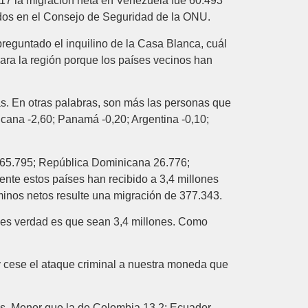
017 la migración neta en Venezuela fue 60.493
ados en el Consejo de Seguridad de la ONU.
preguntado el inquilino de la Casa Blanca, cuál
ra la región porque los países vecinos han
as. En otras palabras, son más las personas que
icana -2,60; Panamá -0,20; Argentina -0,10;
ú 65.795; República Dominicana 26.776;
te estos países han recibido a 3,4 millones
inos netos resulte una migración de 377.343.
 es verdad es que sean 3,4 millones. Como
 cese el ataque criminal a nuestra moneda que
vos. Menor que la de Colombia 13,2; Ecuador