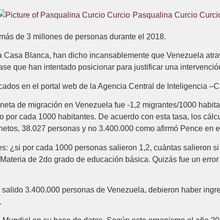
Pasqualina Curcio Curci
ás de 3 millones de personas durante el 2018.
a Casa Blanca, han dicho incansablemente que Venezuela atrav
ase que han intentado posicionar para justificar una intervenció
cados en el portal web de la Agencia Central de Inteligencia –
 neta de migración en Venezuela fue -1,2 migrantes/1000 habitan
ño por cada 1000 habitantes. De acuerdo con esta tasa, los cá
 netos, 38.027 personas y no 3.400.000 como afirmó Pence en 
res: ¿si por cada 1000 personas salieron 1,2, cuántas salieron s
Materia de 2do grado de educación básica. Quizás fue un error d
n salido 3.400.000 personas de Venezuela, debieron haber ing
.