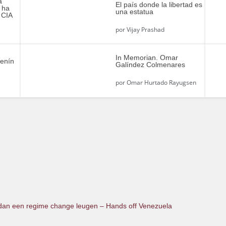
á
El país donde la libertad es
 ha
una estatua
 CIA
por
Vijay Prashad
In Memorian. Omar
Lenín
Galíndez Colmenares
por
Omar Hurtado Rayugsen
dan een regime change leugen – Hands off Venezuela