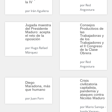
la IV
por
Red
Angostura
por
Irán Aguilera
Jugada maestra
Consejos
del Presidente
Productivos de
Maduro: acepta
las
el reto de la
Trabajadoras y
oposición
de los
Trabajadores y
el II Congreso
por
Hugo Rafael
de la Clase
Márquez
Obrera
por
Red
Angostura
Crisis
Diego
civilizatoria
Maradona, más
capitalista,
que humano
pandemia y
ataques contra
Nicolás Maduro
por
Juan Forn
por
Mario Sanoja -
Iraida Vargas-