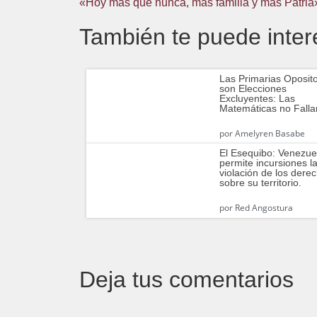
«Hoy más que nunca, más familia y más Patria
También te puede inter
Las Primarias Oposit
son Elecciones
Excluyentes: Las
Matemáticas no Falla
por
Amelyren Basabe
El Esequibo: Venezue
permite incursiones l
violación de los dere
sobre su territorio.
por
Red Angostura
Deja tus comentarios