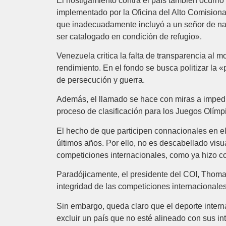
El hostigamiento contra el país también ocurri
implementado por la Oficina del Alto Comision
que inadecuadamente incluyó a un señor de naci
ser catalogado en condición de refugio».
Venezuela critica la falta de transparencia al 
rendimiento. En el fondo se busca politizar la 
de persecución y guerra.
Además, el llamado se hace con miras a impedi
proceso de clasificación para los Juegos Olímp
El hecho de que participen connacionales en el
últimos años. Por ello, no es descabellado visu
competiciones internacionales, como ya hizo con
Paradójicamente, el presidente del COI, Thom
integridad de las competiciones internacionales»
Sin embargo, queda claro que el deporte intern
excluir un país que no esté alineado con sus in