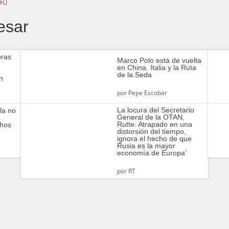
»
esar
oras
Marco Polo está de vuelta
en China. Italia y la Ruta
de la Seda
n
por
Pepe Escobar
La locura del Secretario
la no
General de la OTAN,
a
Rutte. Atrapado en una
chos
distorsión del tiempo,
ignora el hecho de que
Rusia es la mayor
economía de Europa’
por
RT