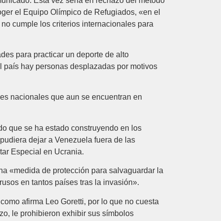
omunicado. Esta vez sería en rechazo del método
oger el Equipo Olímpico de Refugiados, «en el
no cumple los criterios internacionales para
des para practicar un deporte de alto
n el país hay personas desplazadas por motivos
nes nacionales que aun se encuentran en
ido que se ha estado construyendo en los
 pudiera dejar a Venezuela fuera de las
itar Especial en Ucrania.
a «medida de protección para salvaguardar la
rusos en tantos países tras la invasión».
como afirma Leo Goretti, por lo que no cuesta
zo, le prohibieron exhibir sus símbolos