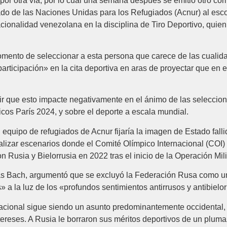
ó por otra vía, por lo cual una semana después se emitió otro c
ado de las Naciones Unidas para los Refugiados (Acnur) al esc
onalidad venezolana en la disciplina de Tiro Deportivo, quien 
momento de seleccionar a esta persona que carece de las cualida
«participación» en la cita deportiva en aras de proyectar que e
r que esto impacte negativamente en el ánimo de las seleccio
icos París 2024, y sobre el deporte a escala mundial.
 equipo de refugiados de Acnur fijaría la imagen de Estado fall
alizar escenarios donde el Comité Olímpico Internacional (COI)
 Rusia y Bielorrusia en 2022 tras el inicio de la Operación Mil
as Bach, argumentó que se excluyó la Federación Rusa como un
 a la luz de los «profundos sentimientos antirrusos y antibielor
acional sigue siendo un asunto predominantemente occidental, 
tereses. A Rusia le borraron sus méritos deportivos de un pluma