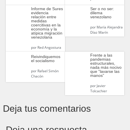
Informe de Sures
Ser o no ser:
evidencia
dilema
relación entre
venezolano
medidas
coercitivas en la
por
María Alejandra
economía y la
Díaz Marín
atípica migración
venezolana
por
Red Angostura
Frente a las
Reivindiquemos
pandemias
el socialismo
estructurales,
nada más nocivo
por
Rafael Simón
que “lavarse las
manos”
Chacón
por
Javier
Tolcachier
Deja tus comentarios
Deja una respuesta