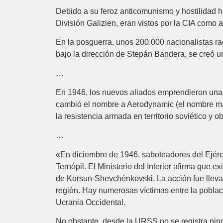
Debido a su feroz anticomunismo y hostilidad h
División Galizien, eran vistos por la CIA como al
En la posguerra, unos 200.000 nacionalistas r
bajo la dirección de Stepán Bandera, se creó un
…
En 1946, los nuevos aliados emprendieron una c
cambió el nombre a Aerodynamic (el nombre más
la resistencia armada en territorio soviético y 
…
«En diciembre de 1946, saboteadores del Ejérci
Ternópil. El Ministerio del Interior afirma que 
de Korsun-Shevchénkovski. La acción fue llevad
región. Hay numerosas víctimas entre la poblaci
Ucrania Occidental.
No obstante, desde la URSS no se registra ningú