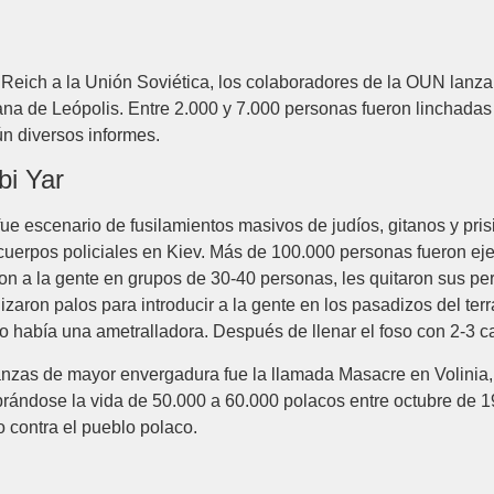
Reich a la Unión Soviética, los colaboradores de la OUN lanza
ana de Leópolis. Entre 2.000 y 7.000 personas fueron linchada
ún diversos informes.
bi Yar
fue escenario de fusilamientos masivos de judíos, gitanos y pri
uerpos policiales en Kiev. Más de 100.000 personas fueron eje
ron a la gente en grupos de 30-40 personas, les quitaron sus pe
lizaron palos para introducir a la gente en los pasadizos del ter
o había una ametralladora. Después de llenar el foso con 2-3 ca
nzas de mayor envergadura fue la llamada Masacre en Volinia,
rándose la vida de 50.000 a 60.000 polacos entre octubre de 19
 contra el pueblo polaco.