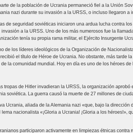
rte de la población de Ucrania permaneció fiel a la Unión Sov
ania nazi durante su invasión a la URSS, o incluso llegaron a i
s de seguridad soviéticas iniciaron una ardua lucha contra los
su invasión a la URSS. Uno de los más numerosos fue la llama
nización tenía su propia rama militar, el Ejército Insurgente U
no de los líderes ideológicos de la Organización de Nacionali
ecibió el título de Héroe de Ucrania. No obstante, más tarde la
 de la comunidad mundial. Hoy en día es uno de los héroes de 
s tropas de Hitler invadieran la URSS, la organización aprobó
ania soviética. La guerra causó la muerte de 27 millones de ci
 Ucrania, aliada de la Alemania nazi «que, bajo la dirección de
ema nacionalista «¡Gloria a Ucrania! ¡Gloria a los héroes!», que
anianos participaron activamente en limpiezas étnicas contra ru