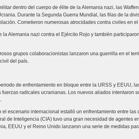
ilitar dentro del cuerpo de élite de la Alemania nazi, las Waffe
crania. Durante la Segunda Guerra Mundial, las filas de la divis
blación. Cometieron numerosas atrocidades contra civiles en el t
e la Alemania nazi contra el Ejército Rojo y también participaro
osos grupos colaboracionistas lanzaron una guerrilla en el terri
ivil del país.
l periodo de enfrentamiento en bloque entre la URSS y EEUU, la
 fuerzas radicales ucranianas. Los nuevos aliados intentaron s
.
 el escenario internacional estalló un enfrentamiento entre l
al de Inteligencia (CIA) tuvo una gran necesidad de agentes ent
nia, EEUU y el Reino Unido lanzaron una serie de medidas para