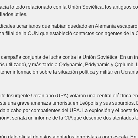
acia lo todo relacionado con la Unión Soviética, los antiguos 
iados útiles.
adicales ucranianos que habían quedado en Alemania escaparon
a filial de la OUN que estableció contactos con agentes de la 
ampaña conjunta de lucha contra la Unión Soviética. En un inic
 utilizado), y más tarde a Qrdynamic, Pddynamic y Qrplumb. L
obtener información sobre la situación política y militar en Ucra
to Insurgente Ucraniano (UPA) volaron una central eléctrica en 
existe una grave amenaza terrorista en Leópolis y sus suburbios. D
a a cabo por combatientes del UPA. La explosión y el posterio
ón», señala un informe de la CIA que describe dos atentados terr
n dato oficial de estos atentados terroristas a gran escala. En