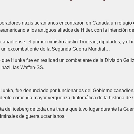
boradores nazis ucranianos encontraron en Canadá un refugio 
eamericano a los antiguos aliados de Hitler, con la intención d
anadiense, el primer ministro Justin Trudeau, diputados, y el i
a, un excombatiente de la Segunda Guerra Mundial…
ó que Hunka fue en realidad un combatiente de la División Gal
a nazi, las Waffen-SS.
Hunka, fue denunciado por funcionarios del Gobierno canadiense
 incidente como «la mayor vergüenza diplomática de la historia d
nta del iceberg de toda una trama que tuvo lugar durante la Gue
riminales de guerra ucranianos.