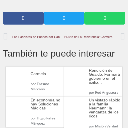
Los Fascistas no Puedes ser Candidatos
El Arte de La Resistencia: Conversación Con El Joven Palestino Motasem Siam
También te puede interesar
Rendición de
Carmelo
Guaidó: Formará
gobierno en el
exilio…
por
Erasmo
Marcano
por
Red Angostura
En economía no
Un vistazo rápido
hay Soluciones
a la familia
Mágicas
Neumann: la
venganza de los
ricos
por
Hugo Rafael
Márquez
por
Misión Verdad