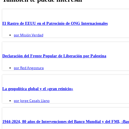
El Rastro de EEUU en el Patrocinio de ONG Internacionales
por
Misión Verdad
Declaración del Frente Popular de Liberación por Palestina
por
Red Angostura
La geopolítica global y el «gran reinicio»
por
Jorge Casals Llano
1944-2024, 80 años de Intervenciones del Banco Mundial y del FMI, ¡Bas