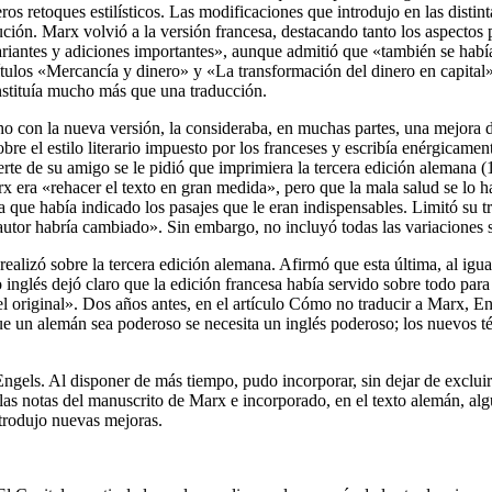
s retoques estilísticos. Las modificaciones que introdujo en las distin
ución. Marx volvió a la versión francesa, destacando tanto los aspectos 
ariantes y adiciones importantes», aunque admitió que «también se había 
apítulos «Mercancía y dinero» y «La transformación del dinero en capita
nstituía mucho más que una traducción.
cho con la nueva versión, la consideraba, en muchas partes, una mejora 
bre el estilo literario impuesto por los franceses y escribía enérgicame
e de su amigo se le pidió que imprimiera la tercera edición alemana (1
rx era «rehacer el texto en gran medida», pero que la mala salud se lo 
a que había indicado los pasajes que le eran indispensables. Limitó su t
 autor habría cambiado». Sin embargo, no incluyó todas las variaciones
ealizó sobre la tercera edición alemana. Afirmó que esta última, al igua
to inglés dejó claro que la edición francesa había servido sobre todo par
del original». Dos años antes, en el artículo Cómo no traducir a Marx, 
e un alemán sea poderoso se necesita un inglés poderoso; los nuevos 
ngels. Al disponer de más tiempo, pudo incorporar, sin dejar de excluir
as notas del manuscrito de Marx e incorporado, en el texto alemán, alg
ntrodujo nuevas mejoras.