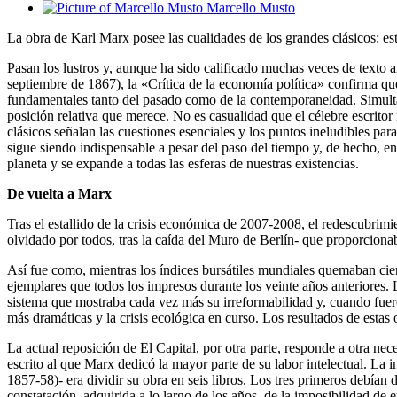
Marcello Musto
La obra de Karl Marx posee las cualidades de los grandes clásicos: e
Pasan los lustros y, aunque ha sido calificado muchas veces de texto 
septiembre de 1867), la «Crítica de la economía política» confirma que
fundamentales tanto del pasado como de la contemporaneidad. Simultáne
posición relativa que merece. No es casualidad que el célebre escritor
clásicos señalan las cuestiones esenciales y los puntos ineludibles p
sigue siendo indispensable a pesar del paso del tiempo y, de hecho, en 
planeta y se expande a todas las esferas de nuestras existencias.
De vuelta a Marx
Tras el estallido de la crisis económica de 2007-2008, el redescubrimi
olvidado por todos, tras la caída del Muro de Berlín- que proporcionab
Así fue como, mientras los índices bursátiles mundiales quemaban cie
ejemplares que todos los impresos durante los veinte años anteriores
sistema que mostraba cada vez más su irreformabilidad y, cuando fue
más dramáticas y la crisis ecológica en curso. Los resultados de estas o
La actual reposición de El Capital, por otra parte, responde a otra nec
escrito al que Marx dedicó la mayor parte de su labor intelectual. La
1857-58)- era dividir su obra en seis libros. Los tres primeros debían d
constatación, adquirida a lo largo de los años, de la imposibilidad de