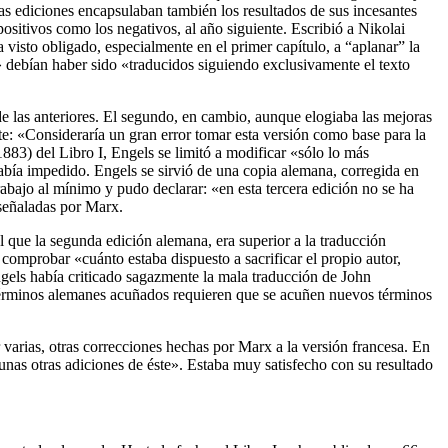
tas ediciones encapsulaban también los resultados de sus incesantes
positivos como los negativos, al año siguiente. Escribió a Nikolai
visto obligado, especialmente en el primer capítulo, a “aplanar” la
l» debían haber sido «traducidos siguiendo exclusivamente el texto
de las anteriores. El segundo, en cambio, aunque elogiaba las mejoras
nte: «Consideraría un gran error tomar esta versión como base para la
883) del Libro I, Engels se limitó a modificar «sólo lo más
había impedido. Engels se sirvió de una copia alemana, corregida en
rabajo al mínimo y pudo declarar: «en esta tercera edición no se ha
 señaladas por Marx.
l que la segunda edición alemana, era superior a la traducción
a comprobar «cuánto estaba dispuesto a sacrificar el propio autor,
Engels había criticado sagazmente la mala traducción de John
términos alemanes acuñados requieren que se acuñen nuevos términos
 varias, otras correcciones hechas por Marx a la versión francesa. En
unas otras adiciones de éste». Estaba muy satisfecho con su resultado