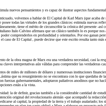
stimula nuevos pensamientos y es capaz de ilustrar aspectos fundament
anticuado, volvemos a hablar de El Capital de Karl Marx (que acaba de r
 posee todas las virtudes de los grandes clásicos: estimula nuevas reflex
amente, tiene el mérito de circunscribir la crónica del presente -así 
 italiano Italo Calvino afirmara que un clásico también lo es porque nos
ara poder comprenderlos en profundidad y orientarlos. Por eso ganan pere
el caso de El Capital , puede decirse que este escrito resulta tanto más 
ento de la obra magna de Marx era una verdadera necesidad, casi la resp
a claves interpretativas aún válidas para comprender las verdaderas caus
ntos de miles de millones de dólares y numerosas instituciones financie
. Lástima que su resurgimiento no se encontrara con lo que quedaba de 
ron fuerzas gubernamentales, adoptaron paliativos anodinos que no hac
pciones están a la vista.
esidad: la de definir, gracias también a la considerable cantidad de estu
 intención original del revolucionario alemán -que acompañó la redacción
edicarse al capital, la propiedad de la tierra y el trabajo asalariado; lo
 emprender un plan tan vasto obligó a Marx a elaborar un proyecto más fa