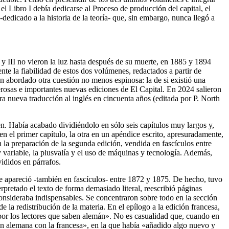
: el Libro I debía dedicarse al Proceso de producción del capital, el
 -dedicado a la historia de la teoría- que, sin embargo, nunca llegó a
I y III no vieron la luz hasta después de su muerte, en 1885 y 1894
nte la fiabilidad de estos dos volúmenes, redactados a partir de
n abordado otra cuestión no menos espinosa: la de si existió una
merosas e importantes nuevas ediciones de El Capital. En 2024 salieron
ra nueva traducción al inglés en cincuenta años (editada por P. North
n. Había acabado dividiéndolo en sólo seis capítulos muy largos y,
en el primer capítulo, la otra en un apéndice escrito, apresuradamente,
n la preparación de la segunda edición, vendida en fascículos entre
e y variable, la plusvalía y el uso de máquinas y tecnología. Además,
ididos en párrafos.
ue apareció -también en fascículos- entre 1872 y 1875. De hecho, tuvo
erpretado el texto de forma demasiado literal, reescribió páginas
consideraba indispensables. Se concentraron sobre todo en la sección
 la redistribución de la materia. En el epílogo a la edición francesa,
 por los lectores que saben alemán». No es casualidad que, cuando en
ón alemana con la francesa», en la que había «añadido algo nuevo y