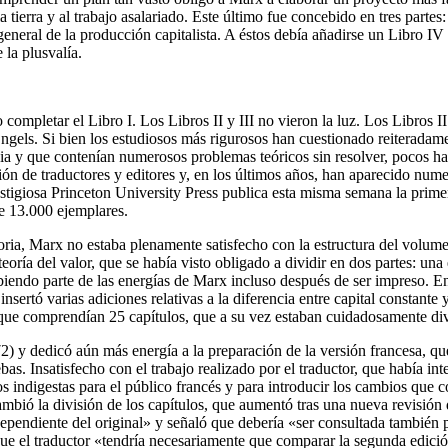
a tierra y al trabajo asalariado. Este último fue concebido en tres partes
 general de la producción capitalista. A éstos debía añadirse un Libro IV
la plusvalía.
ompletar el Libro I. Los Libros II y III no vieron la luz. Los Libros I
ngels. Si bien los estudiosos más rigurosos han cuestionado reiteradame
ia y que contenían numerosos problemas teóricos sin resolver, pocos ha
nción de traductores y editores y, en los últimos años, han aparecido nu
estigiosa Princeton University Press publica esta misma semana la prime
ue 13.000 ejemplares.
ria, Marx no estaba plenamente satisfecho con la estructura del volume
oría del valor, que se había visto obligado a dividir en dos partes: una 
rbiendo parte de las energías de Marx incluso después de ser impreso. E
 insertó varias adiciones relativas a la diferencia entre capital constant
s, que comprendían 25 capítulos, que a su vez estaban cuidadosamente div
2) y dedicó aún más energía a la preparación de la versión francesa, q
s. Insatisfecho con el trabajo realizado por el traductor, que había int
os indigestas para el público francés y para introducir los cambios que 
bió la división de los capítulos, que aumentó tras una nueva revisión de
ndependiente del original» y señaló que debería «ser consultada también
 que el traductor «tendría necesariamente que comparar la segunda edici