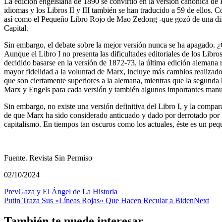
La edición engelsiana de 1890 se convirtió en la versión canónica de El
idiomas y los Libros II y III también se han traducido a 59 de ellos.
así como el Pequeño Libro Rojo de Mao Zedong -que gozó de una difusió
Capital.
Sin embargo, el debate sobre la mejor versión nunca se ha apagado. ¿C
Aunque el Libro I no presenta las dificultades editoriales de los Libr
decidido basarse en la versión de 1872-73, la última edición alemana
mayor fidelidad a la voluntad de Marx, incluye más cambios realizados
que son ciertamente superiores a la alemana, mientras que la segunda h
Marx y Engels para cada versión y también algunos importantes manus
Sin embargo, no existe una versión definitiva del Libro I, y la compa
de que Marx ha sido considerado anticuado y dado por derrotado por los
capitalismo. En tiempos tan oscuros como los actuales, éste es un peq
Fuente. Revista Sin Permiso
02/10/2024
Prev
Gaza y El Ángel de La Historia
Putin Traza Sus «Líneas Rojas» Que Hacen Recular a Biden
Next
También te puede interesar