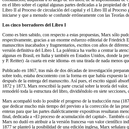
en el libro sobre el capital algunas partes dedicadas a la propiedad de l
Libro II al Proceso de circulación del capital y el Libro III al Proceso
iniciarse y que a menudo se confunde erróneamente con las Teorías de 
Los cinco borradores del Libro I
Como es bien sabido, con respecto a estas propuestas, Marx sólo pudo c
respectivamente, gracias a un enorme esfuerzo editorial de Friedrich E
manuscritos inacabados y fragmentarios, escritos con años de diferenc
versión definitiva del Libro I. La polémica ha vuelto a centrar la ate
algunas en Brasil, en Italia y también en Estados Unidos, donde la pr
y P. Reitter) -la cuarta en este idioma- en una tirada de nada menos q
Publicado en 1867, tras más de dos décadas de investigación preparato
sobre todo, estaba descontento con la forma en que había expuesto la te
después de la entrega del manuscrito. Así pues, el escrito siguió abso
1872 y 1873, Marx reescribió la parte crucial sobre la teoría del valor,
remodeló toda la estructura del libro, dividiéndolo en siete seccione
Marx acompañó todo lo posible el progreso de la traducción rusa (187
que dedicar mucho más tiempo del previsto a la corrección de las prueba
enteras para que las partes dialécticamente expositivas resultaran men
final, dedicada a «El proceso de acumulación del capital». También cam
Marx no dudó en atribuir a la versión francesa «un valor científico i
1877 se planteó la posibilidad de una edición inglesa, Marx señalara