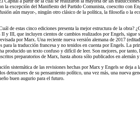
 Capital a partir de la cual se realizaron la mayoría de las traduccione
 Con la excepción del Manifiesto del Partido Comunista, coescrito con 
n aún mayor-, ningún otro clásico de la política, la filosofía o la ec
uál de estas cinco ediciones presenta la mejor estructura de la obra? ¿Q
os II y III, que incluyen cientos de cambios realizados por Engels, sig
 revisada por Marx. Una reciente nueva versión alemana de 2017 (edita
 para la traducción francesa y no tenidos en cuenta por Engels. La prim
a producido un texto confuso y difícil de leer. Son mejores, por tanto,
critos preparatorios de Marx, hasta ahora sólo publicados en alemán y
ración sistemática de las revisiones hechas por Marx y Engels se deja a
 detractores de su pensamiento político, una vez más, una nueva generac
ueño buen augurio para el futuro.