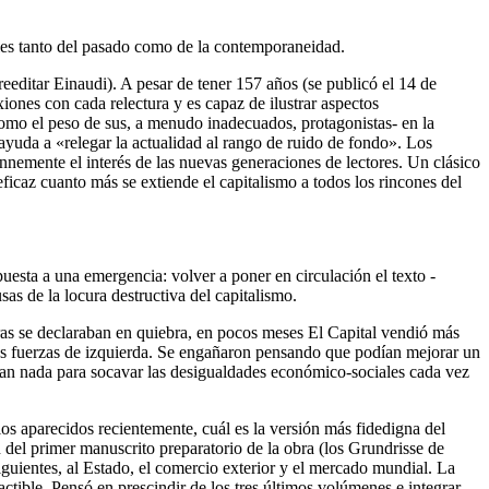
ales tanto del pasado como de la contemporaneidad.
eeditar Einaudi). A pesar de tener 157 años (se publicó el 14 de
iones con cada relectura y es capaz de ilustrar aspectos
como el peso de sus, a menudo inadecuados, protagonistas- en la
 ayuda a «relegar la actualidad al rango de ruido de fondo». Los
nnemente el interés de las nuevas generaciones de lectores. Un clásico
eficaz cuanto más se extiende el capitalismo a todos los rincones del
uesta a una emergencia: volver a poner en circulación el texto -
as de la locura destructiva del capitalismo.
ras se declaraban en quiebra, en pocos meses El Capital vendió más
las fuerzas de izquierda. Se engañaron pensando que podían mejorar un
ían nada para socavar las desigualdades económico-sociales cada vez
dios aparecidos recientemente, cuál es la versión más fidedigna del
 del primer manuscrito preparatorio de la obra (los Grundrisse de
s siguientes, al Estado, el comercio exterior y el mercado mundial. La
ctible. Pensó en prescindir de los tres últimos volúmenes e integrar