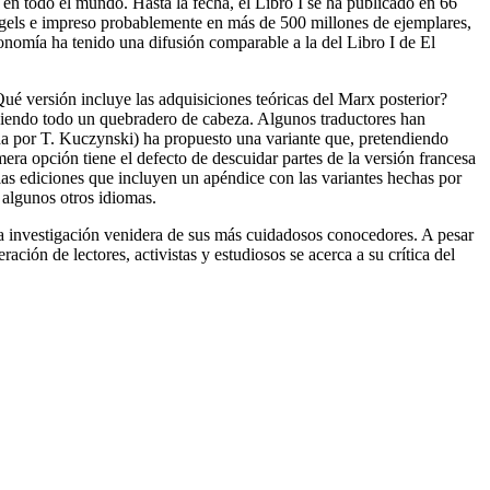
s en todo el mundo. Hasta la fecha, el Libro I se ha publicado en 66
Engels e impreso probablemente en más de 500 millones de ejemplares,
onomía ha tenido una difusión comparable a la del Libro I de El
ué versión incluye las adquisiciones teóricas del Marx posterior?
ue siendo todo un quebradero de cabeza. Algunos traductores han
da por T. Kuczynski) ha propuesto una variante que, pretendiendo
era opción tiene el defecto de descuidar partes de la versión francesa
 las ediciones que incluyen un apéndice con las variantes hechas por
 algunos otros idiomas.
 la investigación venidera de sus más cuidadosos conocedores. A pesar
ión de lectores, activistas y estudiosos se acerca a su crítica del