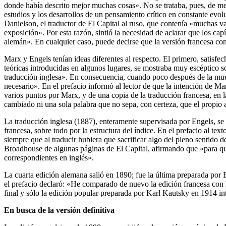
donde había descrito mejor muchas cosas». No se trataba, pues, de mero
estudios y los desarrollos de un pensamiento crítico en constante evol
Danielson, el traductor de El Capital al ruso, que contenía «muchas v
exposición». Por esta razón, sintió la necesidad de aclarar que los c
alemán». En cualquier caso, puede decirse que la versión francesa co
Marx y Engels tenían ideas diferentes al respecto. El primero, satisfe
teóricas introducidas en algunos lugares, se mostraba muy escéptico so
traducción inglesa». En consecuencia, cuando poco después de la muert
necesario». En el prefacio informó al lector de que la intención de Ma
varios puntos por Marx, y de una copia de la traducción francesa, en l
cambiado ni una sola palabra que no sepa, con certeza, que el propio
La traducción inglesa (1887), enteramente supervisada por Engels, se r
francesa, sobre todo por la estructura del índice. En el prefacio al tex
siempre que al traducir hubiera que sacrificar algo del pleno sentido 
Broadhouse de algunas páginas de El Capital, afirmando que «para qu
correspondientes en inglés».
La cuarta edición alemana salió en 1890; fue la última preparada por E
el prefacio declaró: «He comparado de nuevo la edición francesa con l
final y sólo la edición popular preparada por Karl Kautsky en 1914 i
En busca de la versión definitiva