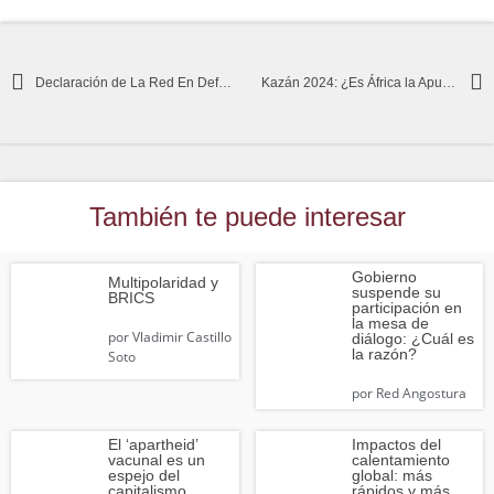
Declaración de La Red En Defensa de la Humanidad Sobre la Situación Colombiana
Kazán 2024: ¿Es África la Apuesta Geoestratégica de los BRICS?
También te puede interesar
Gobierno
Multipolaridad y
suspende su
BRICS
participación en
la mesa de
por
Vladimir Castillo
diálogo: ¿Cuál es
la razón?
Soto
por
Red Angostura
El ‘apartheid’
Impactos del
vacunal es un
calentamiento
espejo del
global: más
capitalismo
rápidos y más