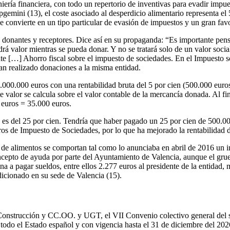
niería financiera, con todo un repertorio de inventivas para evadir impu
gemini (13), el coste asociado al desperdicio alimentario representa el 
 se convierte en un tipo particular de evasión de impuestos y un gran fa
 donantes y receptores. Dice así en su propaganda: “Es importante pensa
rá valor mientras se pueda donar. Y no se tratará solo de un valor soc
nte […] Ahorro fiscal sobre el impuesto de sociedades. En el Impuesto 
 han realizado donaciones a la misma entidad.
000.000 euros con una rentabilidad bruta del 5 por cien (500.000 euros)
e valor se calcula sobre el valor contable de la mercancía donada. Al fin
0 euros = 35.000 euros.
e es del 25 por cien. Tendría que haber pagado un 25 por cien de 500.0
os de Impuesto de Sociedades, por lo que ha mejorado la rentabilidad 
s de alimentos se comportan tal como lo anunciaba en abril de 2016 un i
ncepto de ayuda por parte del Ayuntamiento de Valencia, aunque el grue
 a pagar sueldos, entre ellos 2.277 euros al presidente de la entidad, mi
dicionado en su sede de Valencia (15).
 Construcción y CC.OO. y UGT, el VII Convenio colectivo general del s
todo el Estado español y con vigencia hasta el 31 de diciembre del 202