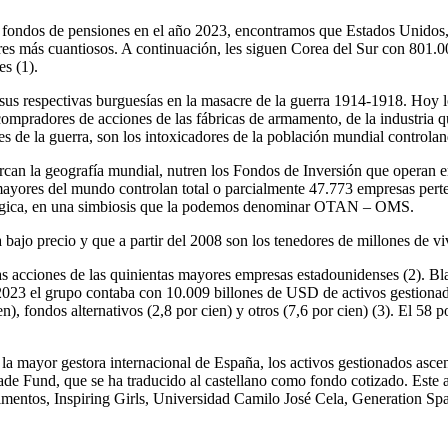
s fondos de pensiones en el año 2023, encontramos que Estados Unidos, 
 tres más cuantiosos. A continuación, les siguen Corea del Sur con 80
s (1).
sus respectivas burguesías en la masacre de la guerra 1914-1918. Hoy l
compradores de acciones de las fábricas de armamento, de la industria q
es de la guerra, son los intoxicadores de la población mundial control
an la geografía mundial, nutren los Fondos de Inversión que operan en
ayores del mundo controlan total o parcialmente 47.773 empresas perten
cnológica, en una simbiosis que la podemos denominar OTAN – OMS.
bajo precio y que a partir del 2008 son los tenedores de millones de vi
as acciones de las quinientas mayores empresas estadounidenses (2). Bl
 2023 el grupo contaba con 10.009 billones de USD de activos gestionado
ien), fondos alternativos (2,8 por cien) y otros (7,6 por cien) (3). El 5
a mayor gestora internacional de España, los activos gestionados asce
Fund, que se ha traducido al castellano como fondo cotizado. Este art
ntos, Inspiring Girls, Universidad Camilo José Cela, Generation Spain