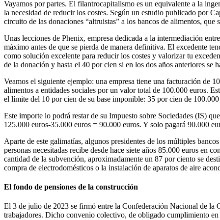
Vayamos por partes. El filantrocapitalismo es un equivalente a la inge
la necesidad de reducir los costes. Según un estudio publicado por Cap
circuito de las donaciones “altruistas” a los bancos de alimentos, que
Unas lecciones de Phenix, empresa dedicada a la intermediación entre
máximo antes de que se pierda de manera definitiva. El excedente tend
como solución excelente para reducir los costes y valorizar tu excede
de la donación y hasta el 40 por cien si en los dos años anteriores se
Veamos el siguiente ejemplo: una empresa tiene una facturación de 10.
alimentos a entidades sociales por un valor total de 100.000 euros. Est
el límite del 10 por cien de su base imponible: 35 por cien de 100.00
Este importe lo podrá restar de su Impuesto sobre Sociedades (IS) qu
125.000 euros-35.000 euros = 90.000 euros. Y solo pagará 90.000 eur
Aparte de este galimatías, algunos presidentes de los múltiples banco
personas necesitadas recibe desde hace siete años 85.000 euros en co
cantidad de la subvención, aproximadamente un 87 por ciento se destina
compra de electrodomésticos o la instalación de aparatos de aire acon
El fondo de pensiones de la construcción
El 3 de julio de 2023 se firmó entre la Confederación Nacional de la
trabajadores. Dicho convenio colectivo, de obligado cumplimiento en 