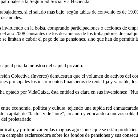
 patronales a la Seguridad Social y a Hacienda.
abajadores, si el salario más bajo, según tablas de convenio es de 19.00
ros anuales.
 invirtiendo en la bolsa, comprando participaciones o acciones de empr
n el año 2008 causantes de los desahucios de los trabajadores de cualq
se limitan a cubrir el pago de las pensiones, sino que han de permitir 
pital para la industria del capital privado.
ersión Colectiva (Inverco) demuestran que el volumen de activos del con
s principales los instrumentos financieros de renta fija y variable, los
a optado por VidaCaixa, ésta entidad es clara en sus inversiones: “Nue
ntre economía, política y cultura, tejiendo una tupida red enmascarada
del capital, de “facto” y de “iure”, creando y educando a nuevos soldado
del proletariado.
indicato, y profundizar en las magnas agresiones que se están producien
do una campaña esclarecedora sobre los fondos de pensiones y sus consecu