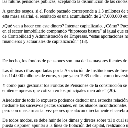
las futuras pensiones públicas, aceptando la disminución de las cuotas
A grandes rasgos, si el Fondo pactado corresponde a 1,3 millones de tr
esta masa salarial, el resultado es una acumulación de 247.000.000 eu
¿Qué van a hacer con este dinero? Intentar capitalizarlo. ¿Cómo? Pues
en el sector inmobiliario comprando “hipotecas basura” al igual que e
de Contabilidad y Administración de Empresas, “estas aportaciones no 
financieros y actuariales de capitalización” (18).
De hecho, los fondos de pensiones son una de las mayores fuentes de ca
Las últimas cifras aportadas por la Asociación de Instituciones de Inv
los 114.000 millones de euros, y que ya en 1989 definía como inversione
Y como para gestionar los Fondos de Pensiones de la construcción se h
emiten empresas que cotizan en los principales mercados” (20).
Alrededor de todo lo expuesto podemos deducir una estrecha relación e
mediante los sucesivos pactos sociales, en los aliados incondicionales 
pero con unas armas tal vez peores que atacan directamente el cerebro 
De todos modos, se debe huir de los dimes y diretes sobre tal o cual s
pueda disponer, apuntar a la línea de flotación del capital, realizan