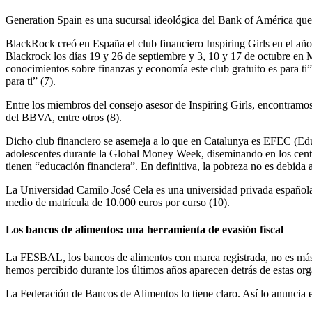
Generation Spain es una sucursal ideológica del Bank of América que 
BlackRock creó en España el club financiero Inspiring Girls en el año
Blackrock los días 19 y 26 de septiembre y 3, 10 y 17 de octubre en M
conocimientos sobre finanzas y economía este club gratuito es para ti”.
para ti” (7).
Entre los miembros del consejo asesor de Inspiring Girls, encontramos
del BBVA, entre otros (8).
Dicho club financiero se asemeja a lo que en Catalunya es EFEC (Edu
adolescentes durante la Global Money Week, diseminando en los centros
tienen “educación financiera”. En definitiva, la pobreza no es debida a 
La Universidad Camilo José Cela es una universidad privada española
medio de matrícula de 10.000 euros por curso (10).
Los bancos de alimentos: una herramienta de evasión fiscal
La FESBAL, los bancos de alimentos con marca registrada, no es más q
hemos percibido durante los últimos años aparecen detrás de estas orga
La Federación de Bancos de Alimentos lo tiene claro. Así lo anuncia e