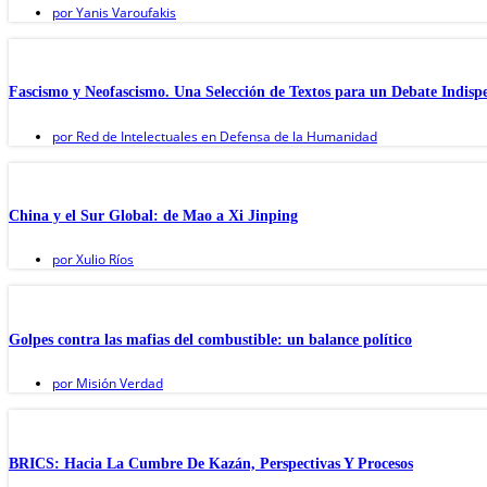
por
Yanis Varoufakis
Fascismo y Neofascismo. Una Selección de Textos para un Debate Indispe
por
Red de Intelectuales en Defensa de la Humanidad
China y el Sur Global: de Mao a Xi Jinping
por
Xulio Ríos
Golpes contra las mafias del combustible: un balance político
por
Misión Verdad
BRICS: Hacia La Cumbre De Kazán, Perspectivas Y Procesos