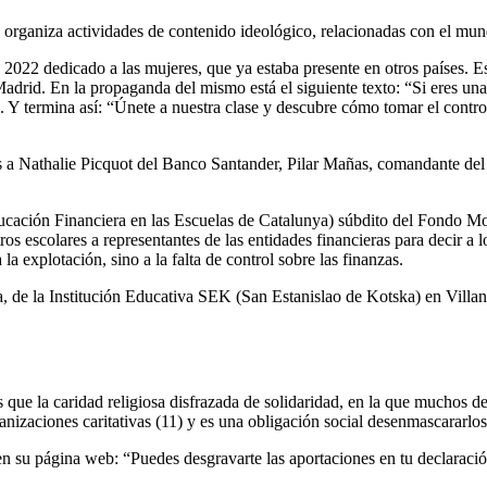
organiza actividades de contenido ideológico, relacionadas con el mund
 2022 dedicado a las mujeres, que ya estaba presente en otros países. Es
adrid. En la propaganda del mismo está el siguiente texto: “Si eres una
 Y termina así: “Únete a nuestra clase y descubre cómo tomar el control 
 a Nathalie Picquot del Banco Santander, Pilar Mañas, comandante del e
cación Financiera en las Escuelas de Catalunya) súbdito del Fondo Mo
 escolares a representantes de las entidades financieras para decir a lo
la explotación, sino a la falta de control sobre las finanzas.
, de la Institución Educativa SEK (San Estanislao de Kotska) en Villa
ue la caridad religiosa disfrazada de solidaridad, en la que muchos de
nizaciones caritativas (11) y es una obligación social desenmascararlos
n su página web: “Puedes desgravarte las aportaciones en tu declaración