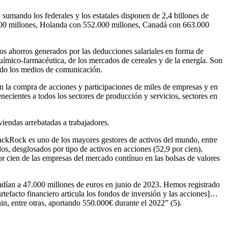
sumando los federales y los estatales disponen de 2,4 billones de
1.000 millones, Holanda con 552.000 millones, Canadá con 663.000
os ahorros generados por las deducciones salariales en forma de
uímico-farmacéutica, de los mercados de cereales y de la energía. Son
ando los medios de comunicación.
 la compra de acciones y participaciones de miles de empresas y en
ecientes a todos los sectores de producción y servicios, sectores en
viendas arrebatadas a trabajadores.
ackRock es uno de los mayores gestores de activos del mundo, entre
s, desglosados por tipo de activos en acciones (52,9 por cien),
8 por cien de las empresas del mercado contínuo en las bolsas de valores
ndían a 47.000 millones de euros en junio de 2023. Hemos registrado
efacto financiero articula los fondos de inversión y las acciones]…
, entre otras, aportando 550.000€ durante el 2022” (5).