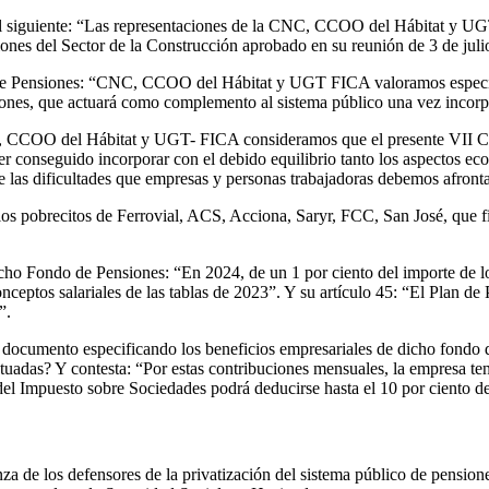
s el siguiente: “Las representaciones de la CNC, CCOO del Hábitat y UG
ones del Sector de la Construcción aprobado en su reunión de 3 de juli
s de Pensiones: “CNC, CCOO del Hábitat y UGT FICA valoramos especia
nsiones, que actuará como complemento al sistema público una vez inco
NC, CCOO del Hábitat y UGT- FICA consideramos que el presente VII 
r conseguido incorporar con el debido equilibrio tanto los aspectos ec
 de las dificultades que empresas y personas trabajadoras debemos afronta
los pobrecitos de Ferrovial, ACS, Acciona, Saryr, FCC, San José, que 
icho Fondo de Pensiones: “En 2024, de un 1 por ciento del importe de lo
onceptos salariales de las tablas de 2023”. Y su artículo 45: “El Plan 
”.
n documento especificando los beneficios empresariales de dicho fondo
ctuadas? Y contesta: “Por estas contribuciones mensuales, la empresa te
el Impuesto sobre Sociedades podrá deducirse hasta el 10 por ciento de
a de los defensores de la privatización del sistema público de pensiones