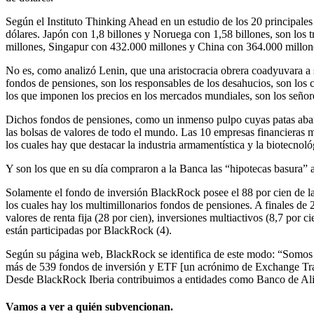
Según el Instituto Thinking Ahead en un estudio de los 20 principale
dólares. Japón con 1,8 billones y Noruega con 1,58 billones, son los
millones, Singapur con 432.000 millones y China con 364.000 millone
No es, como analizó Lenin, que una aristocracia obrera coadyuvara a 
fondos de pensiones, son los responsables de los desahucios, son los 
los que imponen los precios en los mercados mundiales, son los señor
Dichos fondos de pensiones, como un inmenso pulpo cuyas patas abarc
las bolsas de valores de todo el mundo. Las 10 empresas financieras m
los cuales hay que destacar la industria armamentística y la biote
Y son los que en su día compraron a la Banca las “hipotecas basura” a 
Solamente el fondo de inversión BlackRock posee el 88 por cien de l
los cuales hay los multimillonarios fondos de pensiones. A finales de
valores de renta fija (28 por cien), inversiones multiactivos (8,7 por c
están participadas por BlackRock (4).
Según su página web, BlackRock se identifica de este modo: “Somos l
más de 539 fondos de inversión y ETF [un acrónimo de Exchange Trade 
Desde BlackRock Iberia contribuimos a entidades como Banco de Alime
Vamos a ver a quién subvencionan.