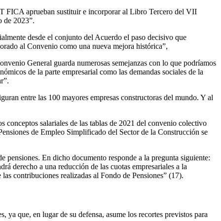
T FICA aprueban sustituir e incorporar al Libro Tercero del VII
o de 2023”.
lmente desde el conjunto del Acuerdo el paso decisivo que
rporado al Convenio como una nueva mejora histórica”,
Convenio General guarda numerosas semejanzas con lo que podríamos
onómicos de la parte empresarial como las demandas sociales de la
r”.
figuran entre las 100 mayores empresas constructoras del mundo. Y al
s conceptos salariales de las tablas de 2021 del convenio colectivo
de Pensiones de Empleo Simplificado del Sector de la Construcción se
 de pensiones. En dicho documento responde a la pregunta siguiente:
ndrá derecho a una reducción de las cuotas empresariales a la
 las contribuciones realizadas al Fondo de Pensiones” (17).
, ya que, en lugar de su defensa, asume los recortes previstos para