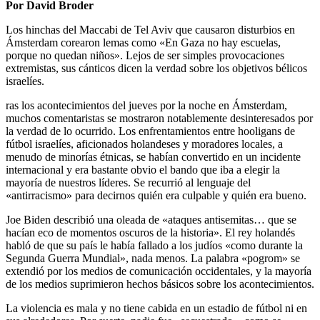
Por David Broder
Los hinchas del Maccabi de Tel Aviv que causaron disturbios en
Ámsterdam corearon lemas como «En Gaza no hay escuelas,
porque no quedan niños». Lejos de ser simples provocaciones
extremistas, sus cánticos dicen la verdad sobre los objetivos bélicos
israelíes.
ras los acontecimientos del jueves por la noche en Ámsterdam,
muchos comentaristas se mostraron notablemente desinteresados por
la verdad de lo ocurrido. Los enfrentamientos entre hooligans de
fútbol israelíes, aficionados holandeses y moradores locales, a
menudo de minorías étnicas, se habían convertido en un incidente
internacional y era bastante obvio el bando que iba a elegir la
mayoría de nuestros líderes. Se recurrió al lenguaje del
«antirracismo» para decirnos quién era culpable y quién era bueno.
Joe Biden describió una oleada de «ataques antisemitas… que se
hacían eco de momentos oscuros de la historia». El rey holandés
habló de que su país le había fallado a los judíos «como durante la
Segunda Guerra Mundial», nada menos. La palabra «pogrom» se
extendió por los medios de comunicación occidentales, y la mayoría
de los medios suprimieron hechos básicos sobre los acontecimientos.
La violencia es mala y no tiene cabida en un estadio de fútbol ni en