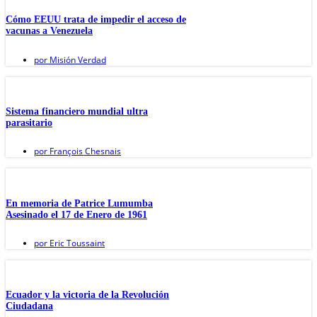
Cómo EEUU trata de impedir el acceso de
vacunas a Venezuela
por
Misión Verdad
Sistema financiero mundial ultra
parasitario
por
François Chesnais
En memoria de Patrice Lumumba
Asesinado el 17 de Enero de 1961
por
Eric Toussaint
Ecuador y la victoria de la Revolución
Ciudadana