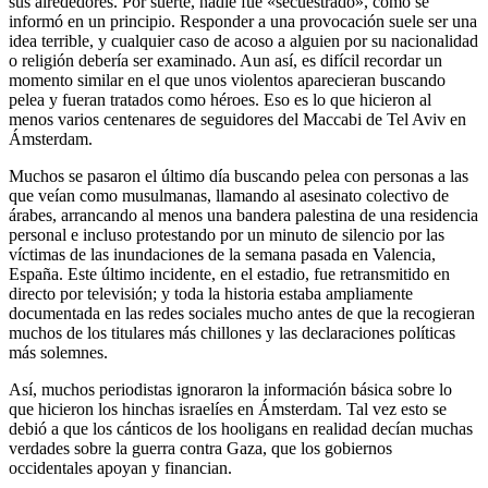
sus alrededores. Por suerte, nadie fue «secuestrado», como se
informó en un principio. Responder a una provocación suele ser una
idea terrible, y cualquier caso de acoso a alguien por su nacionalidad
o religión debería ser examinado. Aun así, es difícil recordar un
momento similar en el que unos violentos aparecieran buscando
pelea y fueran tratados como héroes. Eso es lo que hicieron al
menos varios centenares de seguidores del Maccabi de Tel Aviv en
Ámsterdam.
Muchos se pasaron el último día buscando pelea con personas a las
que veían como musulmanas, llamando al asesinato colectivo de
árabes, arrancando al menos una bandera palestina de una residencia
personal e incluso protestando por un minuto de silencio por las
víctimas de las inundaciones de la semana pasada en Valencia,
España. Este último incidente, en el estadio, fue retransmitido en
directo por televisión; y toda la historia estaba ampliamente
documentada en las redes sociales mucho antes de que la recogieran
muchos de los titulares más chillones y las declaraciones políticas
más solemnes.
Así, muchos periodistas ignoraron la información básica sobre lo
que hicieron los hinchas israelíes en Ámsterdam. Tal vez esto se
debió a que los cánticos de los hooligans en realidad decían muchas
verdades sobre la guerra contra Gaza, que los gobiernos
occidentales apoyan y financian.