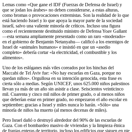
Lemas como «Que gane el IDF (Fuerzas de Defensa de Israel) y
que se jodan los árabes» no deben considerarse, a estas alturas,
como bromas o provocaciones extremistas. Son la realidad de lo que
está haciendo Israel y lo que apoya la mayor parte de la sociedad
israelí, salvo una valiente minoría de críticos. Incluso una figura
como el recientemente destituido ministro de Defensa Yoav Gallant
—esta semana ampliamente presentado como un raro «moderado»
en el gobierno de Benjamin Netanyahu— calificó a los enemigos de
Israel de «animales humanos» e insistió en que un «asedio
completo» debería cortar «la electricidad, el combustible y los
alimentos».
Uno de los eslóganes más viles coreados por los hinchas del
Maccabi de Tel Aviv fue: «No hay escuelas en Gaza, porque no
quedan niños». Orgullosa en su intención genocida, esta frase es
cierta sólo a medias. Según UNICEF, unos 625.000 niños palestinos
llevan ya más de un año sin asistir a clase. Seiscientos veinticinco
mil. Cuarenta y cinco mil niños de primer grado, o al menos niños
que deberían estar en primer grado, no empezaron el año escolar en
septiembre; gracias a Israel y miles nunca lo harán. «Sólo» una
minoría de niños ha muerto (al menos decenas de miles).
Pero Israel dañó o destruyó alrededor del 90% de las escuelas de
Gaza. Con el bombardeo masivo de viviendas y la limpieza étnica
de franjas enteras de territorio, incluso los edificios que siguen en pie