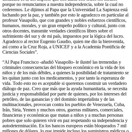
porque no renunciamos a nuestra independencia, sobre la cual no
cederemos. Le dijimos al Papa que la Universidad La Sapienza está
luchando por la paz, y también por esto le agradezco en particular al
profesor Vasapollo, que con grandes y nobles esfuerzos científicos,
humanos, morales, y un gran empeño político y cultural, junto con
otros docentes, transmite verdades científicos libres sobre el
sufrimiento del sur y de mi país, impuestos por la lógica del lucro.
Agradezco al rector Eugenio Gaudio, quien me dio la bienvenida,
así como a la Cruz Roja, a UNICEF y a la Academia Pontificia de
Ciencias Sociales”.
“Al Papa Francisco -añadió Vasapollo- le ilustré las tremendas y
criminales consecuencias del bloqueo económico en la vida de los
niños y de los más débiles, a quienes la posibilidad de tratamiento se
les quitan junto con los medicamentos, y por tanto la esperanza de
vida. Todo esto no es aceptable si queremos construir un verdadero
diálogo de paz. Creo que más que la ayuda humanitaria, se necesita
justicia y responsabilidad por parte de quienes, por los intereses del
petróleo, de las ganancias y del dominio imperialista y de las
multinacionales, provocan contra los pueblos de Venezuela, Cuba,
Irán, Siria, Yemen y muchos otros, guerras militares, comerciales,
financieras y económicas que matan a niños y a muchas personas
pobres que solo quieren vivir en paz respetando su independencia y
autodeterminación. En los bancos europeos están bloqueados 7 mil
millones de dólares, lo que impide incluso los suministros médicos o