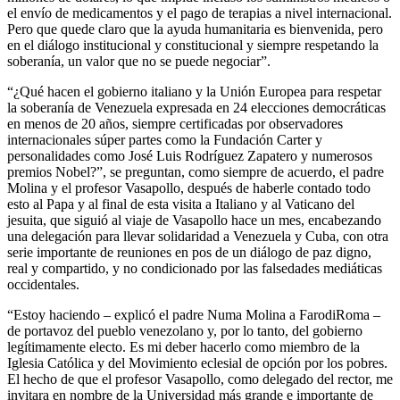
el envío de medicamentos y el pago de terapias a nivel internacional.
Pero que quede claro que la ayuda humanitaria es bienvenida, pero
en el diálogo institucional y constitucional y siempre respetando la
soberanía, un valor que no se puede negociar”.
“¿Qué hacen el gobierno italiano y la Unión Europea para respetar
la soberanía de Venezuela expresada en 24 elecciones democráticas
en menos de 20 años, siempre certificadas por observadores
internacionales súper partes como la Fundación Carter y
personalidades como José Luis Rodríguez Zapatero y numerosos
premios Nobel?”, se preguntan, como siempre de acuerdo, el padre
Molina y el profesor Vasapollo, después de haberle contado todo
esto al Papa y al final de esta visita a Italiano y al Vaticano del
jesuita, que siguió al viaje de Vasapollo hace un mes, encabezando
una delegación para llevar solidaridad a Venezuela y Cuba, con otra
serie importante de reuniones en pos de un diálogo de paz digno,
real y compartido, y no condicionado por las falsedades mediáticas
occidentales.
“Estoy haciendo – explicó el padre Numa Molina a FarodiRoma –
de portavoz del pueblo venezolano y, por lo tanto, del gobierno
legítimamente electo. Es mi deber hacerlo como miembro de la
Iglesia Católica y del Movimiento eclesial de opción por los pobres.
El hecho de que el profesor Vasapollo, como delegado del rector, me
invitara en nombre de la Universidad más grande e importante de