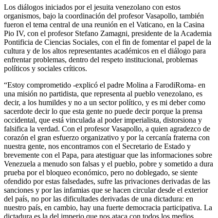
Los diálogos iniciados por el jesuita venezolano con estos
organismos, bajo la coordinación del profesor Vasapollo, también
fueron el tema central de una reunión en el Vaticano, en la Casina
Pio IV, con el profesor Stefano Zamagni, presidente de la Academia
Pontificia de Ciencias Sociales, con el fin de fomentar el papel de la
cultura y de los altos representantes académicos en el diálogo para
enfrentar problemas, dentro del respeto institucional, problemas
políticos y sociales críticos.
“Estoy comprometido -explicó el padre Molina a FarodiRoma- en
una misión no partidista, que representa al pueblo venezolano, es
decir, a los humildes y no a un sector político, y es mi deber como
sacerdote decir lo que esta gente no puede decir porque la prensa
occidental, que está vinculada al poder imperialista, distorsiona y
falsifica la verdad. Con el profesor Vasapollo, a quien agradezco de
corazón el gran esfuerzo organizativo y por la cercanía fraterna con
nuestra gente, nos encontramos con el Secretario de Estado y
brevemente con el Papa, para atestiguar que las informaciones sobre
Venezuela a menudo son falsas y el pueblo, pobre y sometido a dura
prueba por el bloqueo económico, pero no doblegado, se siente
ofendido por estas falsedades, sufre las privaciones derivadas de las
sanciones y por las infamias que se hacen circular desde el exterior
del país, no por las dificultades derivadas de una dictadura: en
nuestro país, en cambio, hay una fuerte democracia participativa. La
dictadura es la del imperio que nos ataca con todos los medios