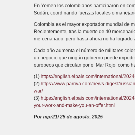
En Yemen los colombianos participaron en comb
Sudán, coordinando fuerzas locales o manejan
Colombia es el mayor exportador mundial de mer
Recientemente, tras la muerte de 40 mercenario
mercenariado, pero hasta ahora no ha logrado a
Cada año aumenta el número de militares colomb
un negocio que ningún gobierno puede impedir 
europeos que circulan por el Mar Rojo, como 
(1)
https://english.elpais.com/international/202
(2)
https://www.parriva.com/news-digest/russian
war/
(3)
https://english.elpais.com/international/20
your-work-and-make-you-an-offer.html
Por mpr21/ 25 de agosto, 2025