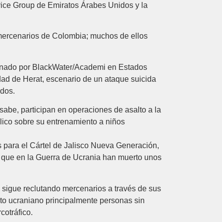
rvice Group de Emiratos Árabes Unidos y la
mercenarios de Colombia; muchos de ellos
renado por BlackWater/Academi en Estados
dad de Herat, escenario de un ataque suicida
idos.
be, participan en operaciones de asalto a la
lico sobre su entrenamiento a niños
es para el Cártel de Jalisco Nueva Generación,
a que en la Guerra de Ucrania han muerto unos
o sigue reclutando mercenarios a través de sus
cito ucraniano principalmente personas sin
cotráfico.