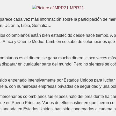
MPR21
arece cada vez más información sobre la participación de mer
n, Ucrania, Libia, Somalia…
 colombianos están bien establecido desde hace tiempo. A part
 África y Oriente Medio. También se sabe de colombianos que co
colombianos es el dinero: se gana mucho dinero, cinco veces má
a disparar en cualquier parte del mundo. Pero no siempre se cob
ido entrenado intensivamente por Estados Unidos para luchar c
alela, con numerosas empresas privadas de seguridad y una bols
n mercenarios colombianos fue el asesinato del presidente haiti
 en Puerto Príncipe. Varios de ellos sostienen que fueron cont
n, planeada en Estados Unidos, han sido condenados a cadena p