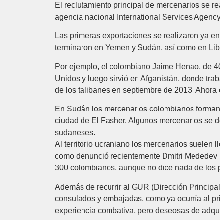
El reclutamiento principal de mercenarios se r
agencia nacional International Services Agency 
Las primeras exportaciones se realizaron ya e
terminaron en Yemen y Sudán, así como en Lib
Por ejemplo, el colombiano Jaime Henao, de 4
Unidos y luego sirvió en Afganistán, donde tra
de los talibanes en septiembre de 2013. Ahora e
En Sudán los mercenarios colombianos forman p
ciudad de El Fasher. Algunos mercenarios se de
sudaneses.
Al territorio ucraniano los mercenarios suelen 
como denunció recientemente Dmitri Mededev (2
300 colombianos, aunque no dice nada de los p
Además de recurrir al GUR (Dirección Principal 
consulados y embajadas, como ya ocurría al prin
experiencia combativa, pero deseosas de adquiri