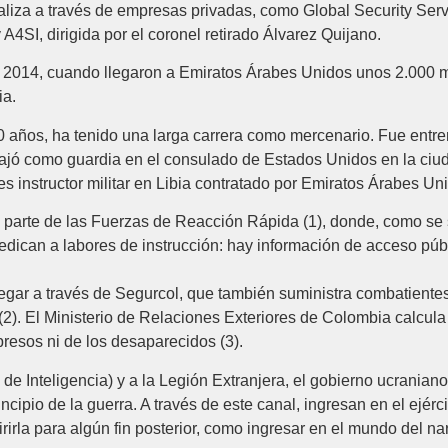
ealiza a través de empresas privadas, como Global Security Se
A4SI, dirigida por el coronel retirado Álvarez Quijano.
n 2014, cuando llegaron a Emiratos Árabes Unidos unos 2.000 
ia.
0 años, ha tenido una larga carrera como mercenario. Fue ent
bajó como guardia en el consulado de Estados Unidos en la ciu
s instructor militar en Libia contratado por Emiratos Árabes Un
arte de las Fuerzas de Reacción Rápida (1), donde, como se sa
dican a labores de instrucción: hay información de acceso púb
llegar a través de Segurcol, que también suministra combatient
). El Ministerio de Relaciones Exteriores de Colombia calcul
resos ni de los desaparecidos (3).
de Inteligencia) y a la Legión Extranjera, el gobierno ucranian
cipio de la guerra. A través de este canal, ingresan en el ejér
rla para algún fin posterior, como ingresar en el mundo del nar