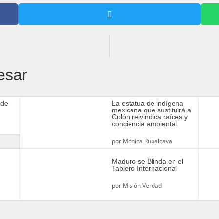
esar
 de
La estatua de indígena
mexicana que sustituirá a
Colón reivindica raíces y
conciencia ambiental
por
Mónica Rubalcava
Maduro se Blinda en el
Tablero Internacional
por
Misión Verdad