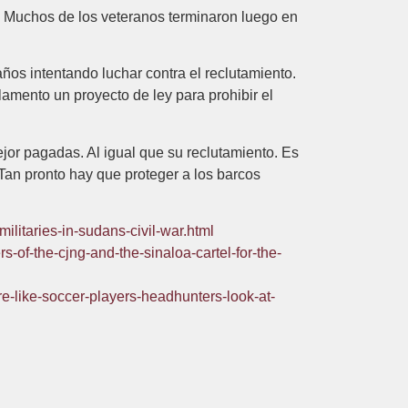
. Muchos de los veteranos terminaron luego en
os intentando luchar contra el reclutamiento.
amento un proyecto de ley para prohibir el
jor pagadas. Al igual que su reclutamiento. Es
an pronto hay que proteger a los barcos
ilitaries-in-sudans-civil-war.html
-of-the-cjng-and-the-sinaloa-cartel-for-the-
re-like-soccer-players-headhunters-look-at-