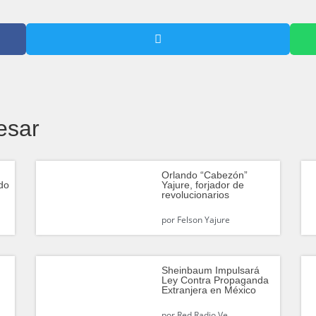
esar
Orlando “Cabezón”
do
Yajure, forjador de
revolucionarios
por
Felson Yajure
Sheinbaum Impulsará
Ley Contra Propaganda
Extranjera en México
por
Red Radio Ve