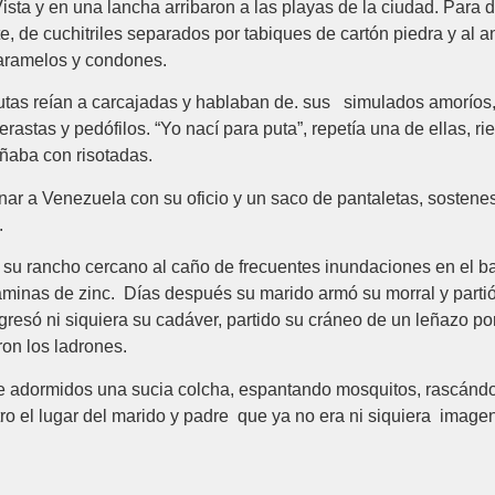
ista y en una lancha arribaron a las playas de la ciudad. Para d
, de cuchitriles separados por tabiques de cartón piedra y al a
 caramelos y condones.
putas reían a carcajadas y hablaban de. sus simulados amoríos
rastas y pedófilos. “Yo nací para puta”, repetía una de ellas, r
aba con risotadas.
ornar a Venezuela con su oficio y un saco de pantaletas, sostene
.
e su rancho cercano al caño de frecuentes inundaciones en el ba
 láminas de zinc. Días después su marido armó su morral y parti
resó ni siquiera su cadáver, partido su cráneo de un leñazo por
ron los ladrones.
e adormidos una sucia colcha, espantando mosquitos, rascándose
stro el lugar del marido y padre que ya no era ni siquiera imag