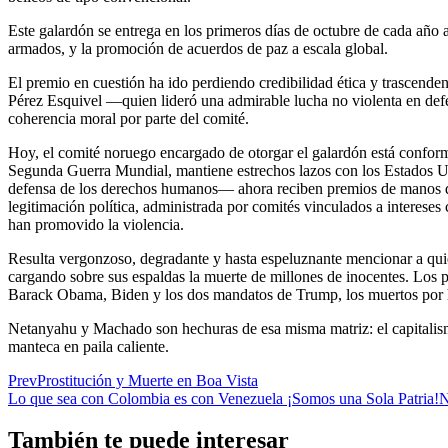
Este galardón se entrega en los primeros días de octubre de cada año 
armados, y la promoción de acuerdos de paz a escala global.
El premio en cuestión ha ido perdiendo credibilidad ética y trascendenc
Pérez Esquivel —quien lideró una admirable lucha no violenta en defe
coherencia moral por parte del comité.
Hoy, el comité noruego encargado de otorgar el galardón está confor
Segunda Guerra Mundial, mantiene estrechos lazos con los Estados Uni
defensa de los derechos humanos— ahora reciben premios de manos de la
legitimación política, administrada por comités vinculados a intereses
han promovido la violencia.
Resulta vergonzoso, degradante y hasta espeluznante mencionar a quie
cargando sobre sus espaldas la muerte de millones de inocentes. Los 
Barack Obama, Biden y los dos mandatos de Trump, los muertos por ha
Netanyahu y Machado son hechuras de esa misma matriz: el capitalism
manteca en paila caliente.
Prev
Prostitución y Muerte en Boa Vista
Lo que sea con Colombia es con Venezuela ¡Somos una Sola Patria!
N
También te puede interesar