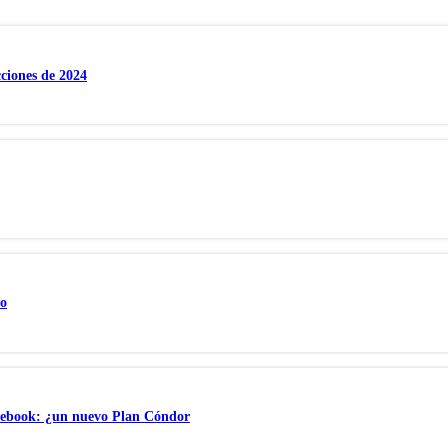
ciones de 2024
ro
acebook: ¿un nuevo Plan Cóndor