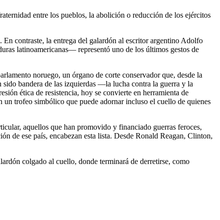
ternidad entre los pueblos, la abolición o reducción de los ejércitos
 En contraste, la entrega del galardón al escritor argentino Adolfo
duras latinoamericanas— representó uno de los últimos gestos de
parlamento noruego, un órgano de corte conservador que, desde la
ido bandera de las izquierdas —la lucha contra la guerra y la
sión ética de resistencia, hoy se convierte en herramienta de
en un trofeo simbólico que puede adornar incluso el cuello de quienes
icular, aquellos que han promovido y financiado guerras feroces,
ión de ese país, encabezan esta lista. Desde Ronald Reagan, Clinton,
ardón colgado al cuello, donde terminará de derretirse, como