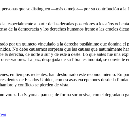
a personas que se distinguen —más o mejor— por su contribución a la fra
ia, especialmente a partir de las décadas posteriores a los años ochenta.
nsa de la democracia y los derechos humanos frente a las crueles dicta
mado por un quinteto vinculado a la derecha pusilánime que domina el 
dos. No debe causarnos sorpresa que las causas que naturalmente han s
 derecha, de norte a sur y de este a oeste. Lo que antes fue una expre
 conservadores. La paz, despojada de su fibra testimonial, se convierte 
nes, en tiempos recientes, han deshonrado este reconocimiento. En part
presidentes de Estados Unidos, con escasas excepciones desde la fundac
mbre y conflicto se pierden de vista.
o voraz. La Sayona aparece, de forma sorpresiva, con el degradado gal
ext