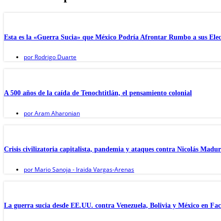
Esta es la «Guerra Sucia» que México Podría Afrontar Rumbo a sus Elec
por
Rodrigo Duarte
A 500 años de la caída de Tenochtitlán, el pensamiento colonial
por
Aram Aharonian
Crisis civilizatoria capitalista, pandemia y ataques contra Nicolás Madu
por
Mario Sanoja - Iraida Vargas-Arenas
La guerra sucia desde EE.UU. contra Venezuela, Bolivia y México en F