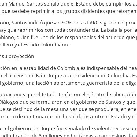
Juan Manuel Santos señaló que el Estado debe cumplir los a
ló que se debe reprimir a los grupos disidentes que retomen
oño, Santos indicó que «el 90% de las FARC sigue en el proc
ay que reprimirlos con toda contundencia. La batalla por la 
mbiano, quien fue uno de los responsables del acuerdo que 
illero y el Estado colombiano.
y su proyección
ación en la estabilidad de Colombia es indispensable delinea
on el ascenso de Iván Duque a la presidencia de Colombia. E
l gobierno, una facción abiertamente guerrerista de la olig
ociaciones que el Estado tenía con el Ejército de Liberación
. Diálogos que se formularon en el gobierno de Santos y que
que se deslindó de la mesa una vez que se produjera, en en
marco de continuación de hostilidades entre el Estado y el
ios el gobierno de Duque fue señalado de violentar y desco
 adjudicación de 3 millones de hectáreas a campesinos, la a