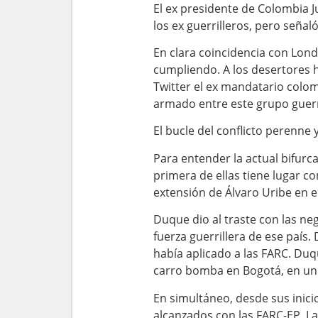
El ex presidente de Colombia 
los ex guerrilleros, pero seña
En clara coincidencia con Lond
cumpliendo. A los desertores h
Twitter el ex mandatario colo
armado entre este grupo guerr
El bucle del conflicto perenne 
Para entender la actual bifurc
primera de ellas tiene lugar c
extensión de Álvaro Uribe en e
Duque dio al traste con las neg
fuerza guerrillera de ese país
había aplicado a las FARC. Du
carro bomba en Bogotá, en un 
En simultáneo, desde sus inic
alcanzados con las FARC-EP. La