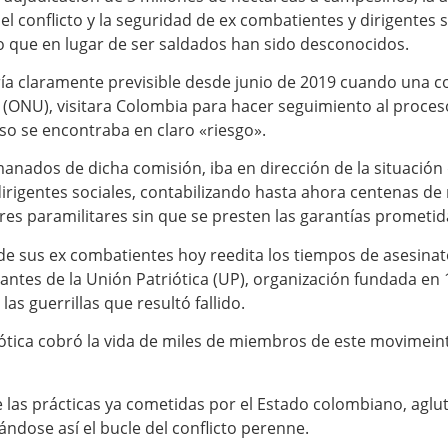
l conflicto y la seguridad de ex combatientes y dirigentes s
o que en lugar de ser saldados han sido desconocidos.
ría claramente previsible desde junio de 2019 cuando una c
(ONU), visitara Colombia para hacer seguimiento al proces
so se encontraba en claro «riesgo».
anados de dicha comisión, iba en dirección de la situación 
irigentes sociales, contabilizando hasta ahora centenas d
res paramilitares sin que se presten las garantías prometid
 de sus ex combatientes hoy reedita los tiempos de asesinat
rantes de la Unión Patriótica (UP), organización fundada e
as guerrillas que resultó fallido.
iótica cobró la vida de miles de miembros de este movimeinto
 las prácticas ya cometidas por el Estado colombiano, aglu
ándose así el bucle del conflicto perenne.