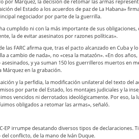
o por Márquez, la decisión de retomar las armas representa
traición del Estado a los acuerdos de paz de La Habana» firm
cipal negociador por parte de la guerrilla.
a cumplido ni con la más importante de sus obligaciones, q
te, la de evitar asesinatos por razones políticas».
de las FARC afirma que, tras el pacto alcanzado en Cuba y lo
la a cambio de nada», no «cesa la matazón». «En dos años, 
 asesinados, y ya suman 150 los guerrilleros muertos en med
a Márquez en la grabación.
ición y la perfidia, la modificación unilateral del texto del
sos por parte del Estado, los montajes judiciales y la inse
mos vencidos ni derrotados ideológicamente. Por eso, la lu
fuimos obligados a retomar las armas», señaló.
RC-EP irrumpe desatando diversos tipos de declaraciones. Tie
 del conflicto, de la mano de Iván Duque.