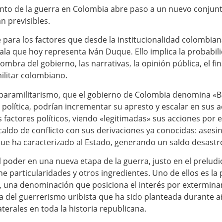
nto de la guerra en Colombia abre paso a un nuevo conjunto
n previsibles.
 para los factores que desde la institucionalidad colombia
l ala que hoy representa Iván Duque. Ello implica la probabi
sombra del gobierno, las narrativas, la opinión pública, el 
ilitar colombiano.
l paramilitarismo, que el gobierno de Colombia denomina «B
política, podrían incrementar su apresto y escalar en sus 
 factores políticos, viendo «legitimadas» sus acciones por e
 caldo de conflicto con sus derivaciones ya conocidas: asesi
que ha caracterizado al Estado, generando un saldo desastr
l poder en una nueva etapa de la guerra, justo en el preludi
ne particularidades y otros ingredientes. Uno de ellos es la
 una denominación que posiciona el interés por exterminar 
 del guerrerismo uribista que ha sido planteada durante añ
terales en toda la historia republicana.