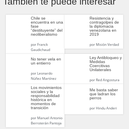
También te puede interesar
Chile se
Resistencia y
encuentra en una
contragolpes de
fase
la diplomacia
“destituyente” del
venezolana en
neoliberalismo
2019
por
Franck
por
Misión Verdad
Gaudichaud
Ley Antibloqueo y
No tener vela en
Medidas
un entierro
Coercitivas
Unilaterales
por
Leonardo
Núñez Martínez
por
Red Angostura
Los movimientos
Me basta saber
sociales y la
que ladran los
responsabilidad
perros
histórica en
momentos de
transición
por
Hindu Anderi
por
Manuel Antonio
Berroterán Pantoja