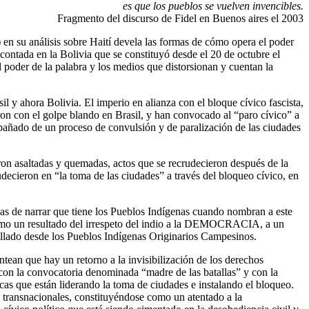
es que los pueblos se vuelven invencibles.
Fragmento del discurso de Fidel en Buenos aires el 2003
) en su análisis sobre Haití devela las formas de cómo opera el poder
 contada en la Bolivia que se constituyó desde el 20 de octubre el
el poder de la palabra y los medios que distorsionan y cuentan la
l y ahora Bolivia. El imperio en alianza con el bloque cívico fascista,
ron con el golpe blando en Brasil, y han convocado al “paro cívico” a
pañado de un proceso de convulsión y de paralización de las ciudades
on asaltadas y quemadas, actos que se recrudecieron después de la
udecieron en “la toma de las ciudades” a través del bloqueo cívico, en
ormas de narrar que tiene los Pueblos Indígenas cuando nombran a este
mo un resultado del irrespeto del indio a la DEMOCRACIA, a un
rollado desde los Pueblos Indígenas Originarios Campesinos.
ntean que hay un retorno a la invisibilización de los derechos
a con la convocatoria denominada “madre de las batallas” y con la
cas que están liderando la toma de ciudades e instalando el bloqueo.
es transnacionales, constituyéndose como un atentado a la