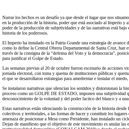
Narrar los hechos es un desafío ya que desde el lugar que nos situamos
en la producción de la historia, poder que está asociado al Imperio y a
poder de la producción de subjetividades y de las narrativas está bajo 
historia de los poderosos.
El Imperio ha instalado en la Patria Grande una estrategia de avance d
como lo define la Central Obrera Departamental de Santa Cruz, han est
través de la consigna de la “defensa del Voto y la democracia”, posi
para justificar el Golpe de Estado.
Las semanas previas al 20 de octubre fueron escenario de acciones v
jornada electoral, con toma y quema de instituciones públicas y quema 
el que se desarrollaron estrategias para amedrentar e instalar el miedo, 
Se instalaron narrativas que silencian los sentidos y distorsionan la 
proceso como un GOLPE DE ESTADO, imponen una subjetividad que le
desconocimiento de la voluntad y del poder factico del blanco y a una
Estas narrativas están silenciando la construcción de la historia desde
colectivos y territoriales, a las formas de hacer y constituir los lug
amenaza de posicionar a Mesa como Presidente, han instalado un ciclo 
Dejan de manifiesto que el objetivo de este movimiento es anular las e