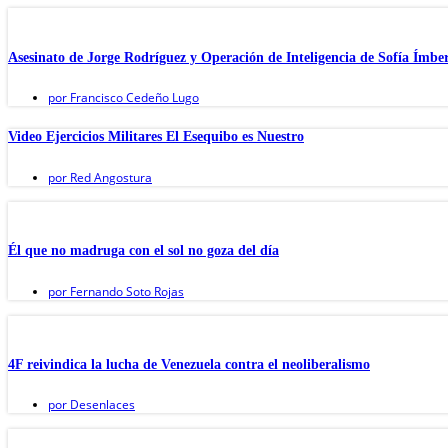
Asesinato de Jorge Rodríguez y Operación de Inteligencia de Sofía Ímbe
por
Francisco Cedeño Lugo
Video Ejercicios Militares El Esequibo es Nuestro
por
Red Angostura
Él que no madruga con el sol no goza del día
por
Fernando Soto Rojas
4F reivindica la lucha de Venezuela contra el neoliberalismo
por
Desenlaces