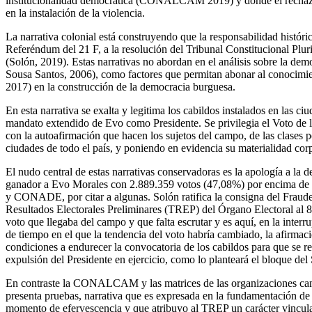
institucionalidad democrática (CONALCAM 2019) y donde el rechazo a l
en la instalación de la violencia.
La narrativa colonial está construyendo que la responsabilidad histór
Referéndum del 21 F, a la resolución del Tribunal Constitucional Pluri
(Solón, 2019). Estas narrativas no abordan en el análisis sobre la dem
Sousa Santos, 2006), como factores que permitan abonar al conocimie
2017) en la construcción de la democracia burguesa.
En esta narrativa se exalta y legitima los cabildos instalados en las c
mandato extendido de Evo como Presidente. Se privilegia el Voto de la 
con la autoafirmación que hacen los sujetos del campo, de las clases p
ciudades de todo el país, y poniendo en evidencia su materialidad cor
El nudo central de estas narrativas conservadoras es la apología a la 
ganador a Evo Morales con 2.889.359 votos (47,08%) por encima de 
y CONADE, por citar a algunas. Solón ratifica la consigna del Fraude
Resultados Electorales Preliminares (TREP) del Órgano Electoral al 8
voto que llegaba del campo y que falta escrutar y es aquí, en la inter
de tiempo en el que la tendencia del voto habría cambiado, la afirmac
condiciones a endurecer la convocatoria de los cabildos para que se r
expulsión del Presidente en ejercicio, como lo planteará el bloque de
En contraste la CONALCAM y las matrices de las organizaciones ca
presenta pruebas, narrativa que es expresada en la fundamentación de
momento de efervescencia y que atribuyo al TREP un carácter vinculant