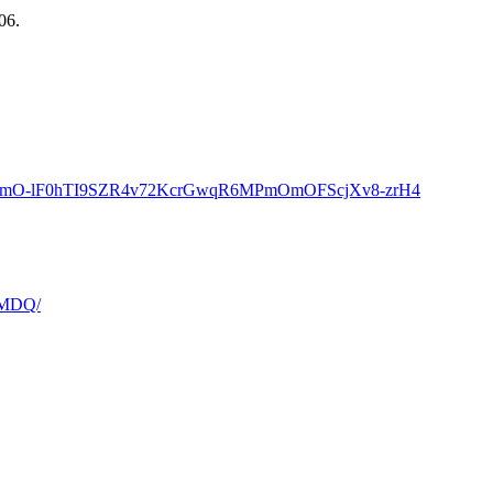
06.
k_NK3moeCKmO-lF0hTI9SZR4v72KcrGwqR6MPmOmOFScjXv8-zrH4
0MDQ/