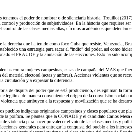
 tenemos el poder de nombrar o de silenciarla historia. Trouillot (2017
l control y producción de subjetividades. En la historia que requiere ser
el control de las clases medias altas, círculos académicos que detentan 
e la derecha que ha tenido como foco Cuba que resiste, Venezuela, Brasi
ablecido una estrategia para sacar al “indio” del poder, así como hicie
cionado el FRAUDE y la anulación de las elecciones. Esto ha sido acom
iolentas contra mujeres campesinas, casas de campaña del MAS que fuer
del material electoral (actas y ánforas). Acciones violentas que se recr
la circulación y a expresar la diferencia.
historia de disputa del poder que se está produciendo, deslegitiman la f
gitima de manera conveniente el origen de la convulsión social co
 violencia que atribuyen a la respuesta y movilización que se ha desar
 los pueblos indígenas originarios campesinos y clases populares que pla
ares de la política. Se plantea que la CONADE y el candidato Carlos Mes
de violencia para hacer prevalecer el voto de las clases medias y políti
lecciones generales para entregar la conquista del pueblo a los interes