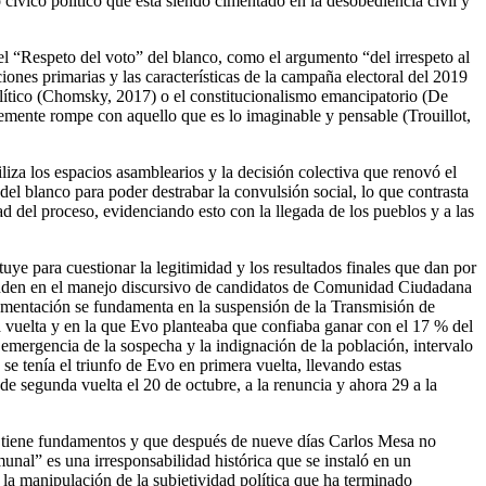
ívico político que está siendo cimentado en la desobediencia civil y
el “Respeto del voto” del blanco, como el argumento “del irrespeto al
ones primarias y las características de la campaña electoral del 2019
político (Chomsky, 2017) o el constitucionalismo emancipatorio (De
mente rompe con aquello que es lo imaginable y pensable (Trouillot,
iliza los espacios asamblearios y la decisión colectiva que renovó el
el blanco para poder destrabar la convulsión social, lo que contrasta
ad del proceso, evidenciando esto con la llegada de los pueblos y a las
uye para cuestionar la legitimidad y los resultados finales que dan por
onden en el manejo discursivo de candidatos de Comunidad Ciudadana
gumentación se fundamenta en la suspensión de la Transmisión de
 vuelta y en la que Evo planteaba que confiaba ganar con el 17 % del
a emergencia de la sospecha y la indignación de la población, intervalo
e tenía el triunfo de Evo en primera vuelta, llevando estas
e segunda vuelta el 20 de octubre, a la renuncia y ahora 29 a la
tiene fundamentos y que después de nueve días Carlos Mesa no
nal” es una irresponsabilidad histórica que se instaló en un
la manipulación de la subjetividad política que ha terminado