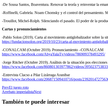
-De Sousa Santos, Boaventura. Renovar la teoría y reinventar la ema
-Roffinelli, Gabriela. Noam Chomsky y el control del pensamiento.
-Trouillot, Michel-Rolph. Silenciando el pasado. El poder de la produ
Cartas y pronunciamientos
-Pablo Solon (2019). Carta al movimiento antiglobalizador sobre la si
https://fundacionsolon.org/2019/10/23/carta-al-movimiento-an
-CONALCAM (Octubre 2019). Pronunciamiento –CONALCAM
https://www.facebook.com/AbyaYalaTv/videos/786909378493295/
-Jorge Ritcher (Octubre 2019). Análisis de la situación pos elecciones
https://www.facebook.com/860801303977862/videos/395
-Entrevista Clacso a Pilar Lizárraga Aranibar
https://www.facebook.com/206871509410716/posts/2392014727563
Prev
El juego roto
Arrebato imperialista
Next
También te puede interesar