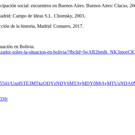
ncipación social: encuentros en Buenos Aires. Buenos Aires: Clacso, 20
 Madrid: Campo de Ideas S.L. Chomsky, 2003.
cción de la historia, Madrid: Comares, 2017.
tuación en Bolivia.
tiglobalizador-sobre-la-situacion-en-bolivia/?fbclid=IwAR2bmf
0237538335541/UzpfSTE3MTkzODYzNDY6MTAyMDY0MjAyMTUxNDA
039/