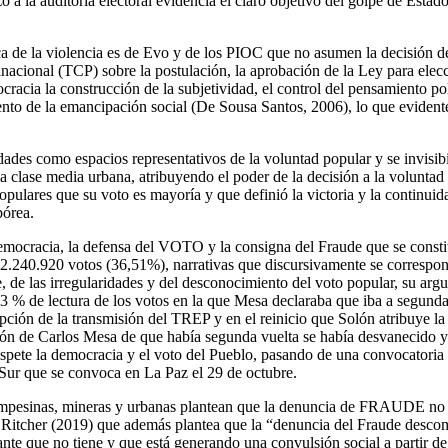
a auditoria electoral evidencia el claro objetivo del golpe de Estado c
ica de la violencia es de Evo y de los PIOC que no asumen la decisión d
nacional (TCP) sobre la postulación, la aprobación de la Ley para elecci
ocracia la construcción de la subjetividad, el control del pensamiento 
nto de la emancipación social (De Sousa Santos, 2006), lo que evidente
iudades como espacios representativos de la voluntad popular y se invisib
clase media urbana, atribuyendo el poder de la decisión a la voluntad d
opulares que su voto es mayoría y que definió la victoria y la continuid
pórea.
democracia, la defensa del VOTO y la consigna del Fraude que se constit
2.240.920 votos (36,51%), narrativas que discursivamente se corresp
, de las irregularidades y del desconocimiento del voto popular, su ar
3 % de lectura de los votos en la que Mesa declaraba que iba a segunda
rupción de la transmisión del TREP y en el reinicio que Solón atribuye l
ión de Carlos Mesa de que había segunda vuelta se había desvanecido y s
espete la democracia y el voto del Pueblo, pasando de una convocatoria d
l Sur que se convoca en La Paz el 29 de octubre.
mpesinas, mineras y urbanas plantean que la denuncia de FRAUDE no 
 Ritcher (2019) que además plantea que la “denuncia del Fraude descomu
e que no tiene y que está generando una convulsión social a partir de 