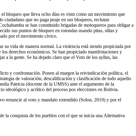
uz el bloqueo que lleva ocho días es visto como un movimiento que
todo ciudadano que no paga peaje en sus bloqueos, reclutan
 Cochabamba se han constituido brigadas de motoqueros para obligar a
ecido sus puntos de bloqueo en rotondas usando pitas, sillas y
omado por el movimiento cívico.
lar su vida de manera normal. La violencia está siendo propiciada por
 de los derechos económicos. Se han propiciado manifestaciones y
r a la gente. Se ha dejado claro que el Voto de los ayllus, las
icto y confrontación. Ponen al margen la reivindicación política, el
ategia de valoración, descalificación y clasificación de todo aquello
andia Patricia (docente de la UMSS) ante el argumento de la
io ideológico y acrítico del proceso pos elecciones en Bolivia.
Evo renuncie al voto y mandato extendido (Solon, 2019) y por el
e la conquista de los pueblos con el que se inicia una Alternativa