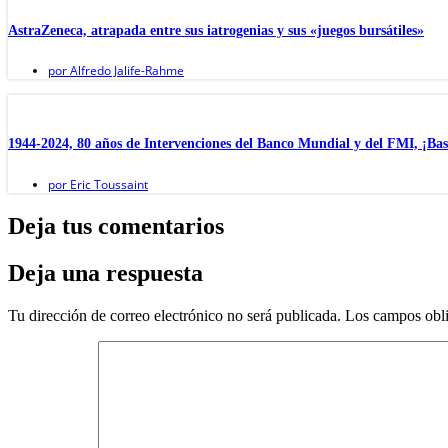
AstraZeneca, atrapada entre sus iatrogenias y sus «juegos bursátiles»
por
Alfredo Jalife-Rahme
1944-2024, 80 años de Intervenciones del Banco Mundial y del FMI, ¡Bas
por
Eric Toussaint
Deja tus comentarios
Deja una respuesta
Tu dirección de correo electrónico no será publicada.
Los campos obli