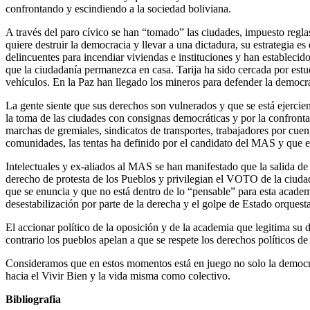
confrontando y escindiendo a la sociedad boliviana.
A través del paro cívico se han “tomado” las ciudades, impuesto regla
quiere destruir la democracia y llevar a una dictadura, su estrategia 
delincuentes para incendiar viviendas e instituciones y han estable
que la ciudadanía permanezca en casa. Tarija ha sido cercada por estu
vehículos. En la Paz han llegado los mineros para defender la democra
La gente siente que sus derechos son vulnerados y que se está ejercie
la toma de las ciudades con consignas democráticas y por la confronta
marchas de gremiales, sindicatos de transportes, trabajadores por cuent
comunidades, las tentas ha definido por el candidato del MAS y que e
Intelectuales y ex-aliados al MAS se han manifestado que la salida de 
derecho de protesta de los Pueblos y privilegian el VOTO de la ciudad
que se enuncia y que no está dentro de lo “pensable” para esta acad
desestabilización por parte de la derecha y el golpe de Estado orquest
El accionar político de la oposición y de la academia que legitima su
contrario los pueblos apelan a que se respete los derechos polític
Consideramos que en estos momentos está en juego no solo la democracia
hacia el Vivir Bien y la vida misma como colectivo.
Bibliografia