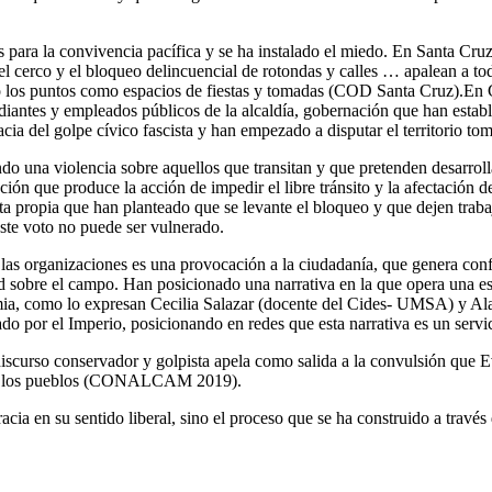
s para la convivencia pacífica y se ha instalado el miedo. En Santa Cr
es el cerco y el bloqueo delincuencial de rotondas y calles … apalean a 
cido los puntos como espacios de fiestas y tomadas (COD Santa Cruz).En
diantes y empleados públicos de la alcaldía, gobernación que han establ
cia del golpe cívico fascista y han empezado a disputar el territorio t
ndo una violencia sobre aquellos que transitan y que pretenden desarrol
ción que produce la acción de impedir el libre tránsito y la afectación
a propia que han planteado que se levante el bloqueo y que dejen trabaja
ste voto no puede ser vulnerado.
las organizaciones es una provocación a la ciudadanía, que genera confl
 sobre el campo. Han posicionado una narrativa en la que opera una estr
emia, como lo expresan Cecilia Salazar (docente del Cides- UMSA) y Al
ado por el Imperio, posicionando en redes que esta narrativa es un servic
 discurso conservador y golpista apela como salida a la convulsión que 
os de los pueblos (CONALCAM 2019).
 en su sentido liberal, sino el proceso que se ha construido a través d