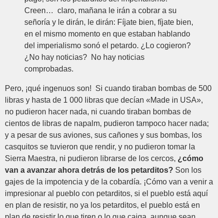
Creen… claro, mañana le irán a cobrar a su
señoría y le dirán, le dirán: Fíjate bien, fíjate bien,
en el mismo momento en que estaban hablando
del imperialismo sonó el petardo. ¿Lo cogieron?
¿No hay noticias? No hay noticias
comprobadas.
Pero, ¡qué ingenuos son! Si cuando tiraban bombas de 500
libras y hasta de 1 000 libras que decían «Made in USA»,
no pudieron hacer nada, ni cuando tiraban bombas de
cientos de libras de napalm, pudieron tampoco hacer nada;
y a pesar de sus aviones, sus cañones y sus bombas, los
casquitos se tuvieron que rendir, y no pudieron tomar la
Sierra Maestra, ni pudieron librarse de los cercos,
¿cómo
van a avanzar ahora detrás de los petarditos?
Son los
gajes de la impotencia y de la cobardía. ¡Cómo van a venir a
impresionar al pueblo con petarditos, si el pueblo está aquí
en plan de resistir, no ya los petarditos, el pueblo está en
plan de resistir lo que tiren o lo que caiga, aunque sean