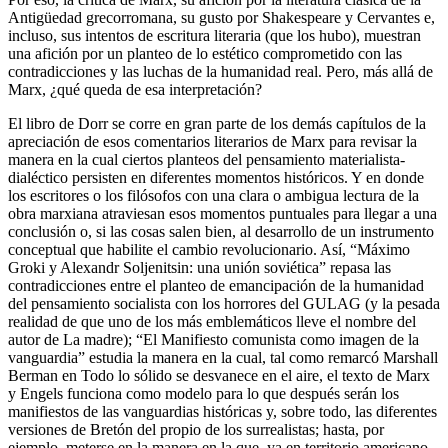
Antigüedad grecorromana, su gusto por Shakespeare y Cervantes e,
incluso, sus intentos de escritura literaria (que los hubo), muestran
una afición por un planteo de lo estético comprometido con las
contradicciones y las luchas de la humanidad real. Pero, más allá de
Marx, ¿qué queda de esa interpretación?
El libro de Dorr se corre en gran parte de los demás capítulos de la
apreciación de esos comentarios literarios de Marx para revisar la
manera en la cual ciertos planteos del pensamiento materialista-
dialéctico persisten en diferentes momentos históricos. Y en donde
los escritores o los filósofos con una clara o ambigua lectura de la
obra marxiana atraviesan esos momentos puntuales para llegar a una
conclusión o, si las cosas salen bien, al desarrollo de un instrumento
conceptual que habilite el cambio revolucionario. Así, “Máximo
Groki y Alexandr Soljenitsin: una unión soviética” repasa las
contradicciones entre el planteo de emancipación de la humanidad
del pensamiento socialista con los horrores del GULAG (y la pesada
realidad de que uno de los más emblemáticos lleve el nombre del
autor de La madre); “El Manifiesto comunista como imagen de la
vanguardia” estudia la manera en la cual, tal como remarcó Marshall
Berman en Todo lo sólido se desvanece en el aire, el texto de Marx
y Engels funciona como modelo para lo que después serán los
manifiestos de las vanguardias históricas y, sobre todo, las diferentes
versiones de Bretón del propio de los surrealistas; hasta, por
ejemplo, meterse en la manera en la que, ya en territorio americano,