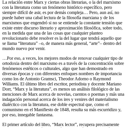
La relación entre Marx y ciertas obras literarias, o la del marxismo
con la literatura como un fenómeno histórico específico, pero
siempre difícil de asir, es por demás compleja… Pero, aun así, no
puede haber una cabal lectura de la filosofía marxiana y de los
marxismos que engendró si no se entiende la constante tensión que
existe entre discurso literario y aproximación filosófica, sobre todo,
en la medida que una de las cosas que cualquier planteo
revolucionario debe resolver es la del lugar que tendrá aquello que
se llama “literatura” –o, de manera más general, “arte”– dentro del
mundo nuevo por venir.
…Por eso, a veces, los mejores modos de renovar cualquier tipo de
ortodoxia dentro del marxismo es a través de la concentración sobre
fenómenos estéticos o culturales, algo que han demostrado en
diversas épocas y con diferentes enfoques nombres de importancia
como los de Antonio Gramsci, Theodor Adorno o Raymond
Williams. El último libro del escritor, periodista y docente Mariano
Dorr, “Marx y la literatura”, es menos un análisis filológico de las
menciones de Marx acerca de novelas, cuentos o poemas y más una
indagación personal acerca de los ires y venires del materialismo
dialéctico con la literatura, ese doble espectral que, como el
comunismo en el Manifiesto de 1848, resulta su más escurridizo y,
por eso, innegable fantasma.
El primer artículo del libro, “Marx lector”, recupera precisamente