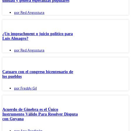
unidad y genera esperanzas populares
por
Red Angostura
¿Un impeachment o juicio político para
Luis Almagro?
por
Red Angostura
Catuaro con el congreso bicentenario de
los pueblos
por
Freddy Gil
Acuerdo de Ginebra es el Único
Instrumento Válido Para Resolver Disputa
con Guyana
por
Ana Perdigón