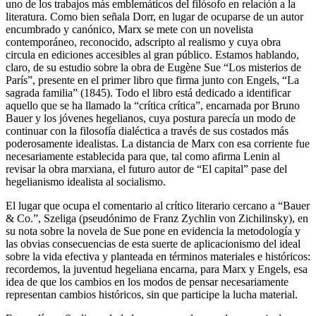
uno de los trabajos más emblemáticos del filósofo en relación a la
literatura. Como bien señala Dorr, en lugar de ocuparse de un autor
encumbrado y canónico, Marx se mete con un novelista
contemporáneo, reconocido, adscripto al realismo y cuya obra
circula en ediciones accesibles al gran público. Estamos hablando,
claro, de su estudio sobre la obra de Eugène Sue “Los misterios de
París”, presente en el primer libro que firma junto con Engels, “La
sagrada familia” (1845). Todo el libro está dedicado a identificar
aquello que se ha llamado la “crítica crítica”, encarnada por Bruno
Bauer y los jóvenes hegelianos, cuya postura parecía un modo de
continuar con la filosofía dialéctica a través de sus costados más
poderosamente idealistas. La distancia de Marx con esa corriente fue
necesariamente establecida para que, tal como afirma Lenin al
revisar la obra marxiana, el futuro autor de “El capital” pase del
hegelianismo idealista al socialismo.
El lugar que ocupa el comentario al crítico literario cercano a “Bauer
& Co.”, Szeliga (pseudónimo de Franz Zychlin von Zichilinsky), en
su nota sobre la novela de Sue pone en evidencia la metodología y
las obvias consecuencias de esta suerte de aplicacionismo del ideal
sobre la vida efectiva y planteada en términos materiales e históricos:
recordemos, la juventud hegeliana encarna, para Marx y Engels, esa
idea de que los cambios en los modos de pensar necesariamente
representan cambios históricos, sin que participe la lucha material.