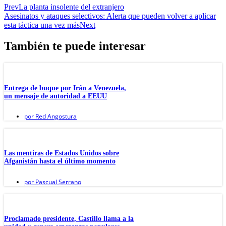
Prev
La planta insolente del extranjero
Asesinatos y ataques selectivos: Alerta que pueden volver a aplicar
esta táctica una vez más
Next
También te puede interesar
Entrega de buque por Irán a Venezuela,
un mensaje de autoridad a EEUU
por
Red Angostura
Las mentiras de Estados Unidos sobre
Afganistán hasta el último momento
por
Pascual Serrano
Proclamado presidente, Castillo llama a la