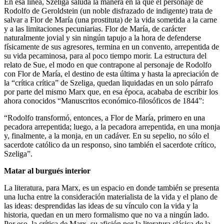
En esa línea, Szeliga saluda la manera en la que el personaje de
Rodolfo de Geroldstein (un noble disfrazado de indigente) trata de
salvar a Flor de María (una prostituta) de la vida sometida a la carne
y a las limitaciones pecuniarias. Flor de María, de carácter
naturalmente jovial y sin ningún tapujo a la hora de defenderse
físicamente de sus agresores, termina en un convento, arrepentida de
su vida pecaminosa, para al poco tiempo morir. La estructura del
relato de Sue, el modo en que contrapone al personaje de Rodolfo
con Flor de María, el destino de esta última y hasta la apreciación de
la “crítica crítica” de Szeliga, quedan liquidadas en un solo párrafo
por parte del mismo Marx que, en esa época, acababa de escribir los
ahora conocidos “Manuscritos económico-filosóficos de 1844”:
“Rodolfo transformó, entonces, a Flor de María, primero en una
pecadora arrepentida; luego, a la pecadora arrepentida, en una monja
y, finalmente, a la monja, en un cadáver. En su sepelio, no sólo el
sacerdote católico da un responso, sino también el sacerdote crítico,
Szeliga”.
Matar al burgués interior
La literatura, para Marx, es un espacio en donde también se presenta
una lucha entre la consideración materialista de la vida y el plano de
las ideas: desprendidas las ideas de su vínculo con la vida y la
historia, quedan en un mero formalismo que no va a ningún lado.
Por eso, la crítica de Marx, su afición por la literatura clásica de la