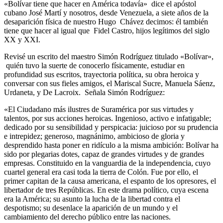
«Bolívar tiene que hacer en América todavía» dice el apóstol
cubano José Martí y nosotros, desde Venezuela, a siete años de la
desaparición física de nuestro Hugo Chávez decimos: él también
tiene que hacer al igual que Fidel Castro, hijos legítimos del siglo
XX y XXI.
Revisé un escrito del maestro Simón Rodríguez titulado «Bolívar»,
quién tuvo la suerte de conocerlo físicamente, estudiar en
profundidad sus escritos, trayectoria política, su obra heroica y
conversar con sus fieles amigos, el Mariscal Sucre, Manuela Sáenz,
Urdaneta, y De Lacroix. Señala Simón Rodríguez:
«El Ciudadano más ilustres de Suramérica por sus virtudes y
talentos, por sus acciones heroicas. Ingenioso, activo e infatigable;
dedicado por su sensibilidad y perspicacia: juicioso por su prudencia
e intrepidez; generoso, magnánimo, ambicioso de gloria y
desprendido hasta poner en ridículo a la misma ambición: Bolívar ha
sido por plegarias dotes, capaz de grandes virtudes y de grandes
empresas. Constituido en la vanguardia de la independencia, cuyo
cuartel general era casi toda la tierra de Colón. Fue por ello, el
primer capitan de la causa americana, el espanto de los opresores, el
libertador de tres Repúblicas. En este drama político, cuya escena
era la América; su asunto la lucha de la libertad contra el
despotismo; su desenlace la aparición de un mundo y el
cambiamiento del derecho público entre las naciones.