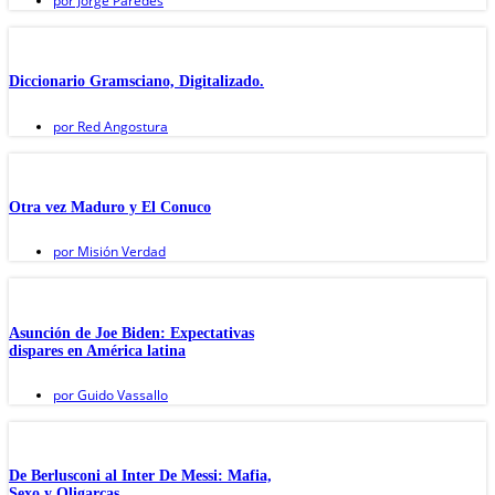
por
Jorge Paredes
Diccionario Gramsciano, Digitalizado.
por
Red Angostura
Otra vez Maduro y El Conuco
por
Misión Verdad
Asunción de Joe Biden: Expectativas
dispares en América latina
por
Guido Vassallo
De Berlusconi al Inter De Messi: Mafia,
Sexo y Oligarcas