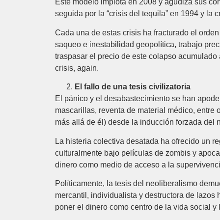
Este modelo implota en 2008 y agudiza sus cont
seguida por la “crisis del tequila” en 1994 y la 
Cada una de estas crisis ha fracturado el orde
saqueo e inestabilidad geopolítica, trabajo pre
traspasar el precio de este colapso acumulado 
crisis, again.
El fallo de una tesis civilizatoria
El pánico y el desabastecimiento se han apode
mascarillas, reventa de material médico, entre 
más allá de él) desde la inducción forzada del 
La histeria colectiva desatada ha ofrecido un 
culturalmente bajo películas de zombis y apocal
dinero como medio de acceso a la supervivenci
Políticamente, la tesis del neoliberalismo dem
mercantil, individualista y destructora de lazo
poner el dinero como centro de la vida social y