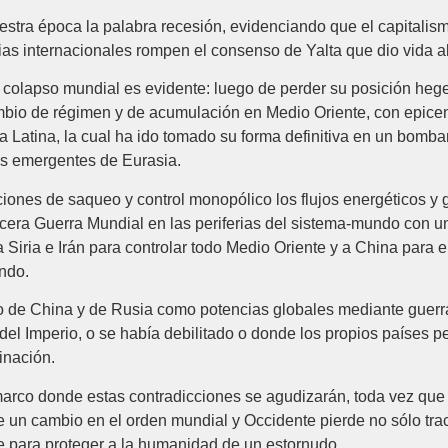
tra época la palabra recesión, evidenciando que el capitalismo 
 internacionales rompen el consenso de Yalta que dio vida al 
e colapso mundial es evidente: luego de perder su posición heg
o de régimen y de acumulación en Medio Oriente, con epicentro
 Latina, la cual ha ido tomado su forma definitiva en un bomba
as emergentes de Eurasia.
iones de saqueo y control monopólico los flujos energéticos y g
cera Guerra Mundial en las periferias del sistema-mundo con una
 Siria e Irán para controlar todo Medio Oriente y a China para
ndo.
so de China y de Rusia como potencias globales mediante guerr
el Imperio, o se había debilitado o donde los propios países pe
inación.
arco donde estas contradicciones se agudizarán, toda vez que 
e un cambio en el orden mundial y Occidente pierde no sólo trac
e para proteger a la humanidad de un estornudo.