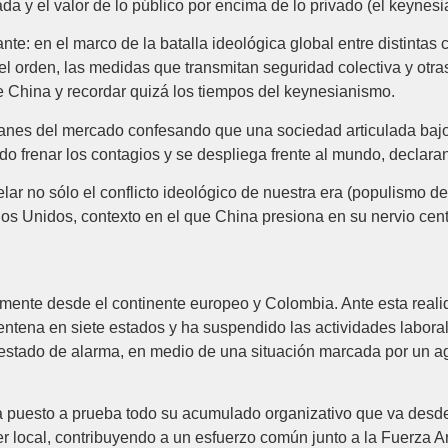
da y el valor de lo público por encima de lo privado (el keynesi
te: en el marco de la batalla ideológica global entre distintas
 el orden, las medidas que transmitan seguridad colectiva y otr
China y recordar quizá los tiempos del keynesianismo.
ibanes del mercado confesando que una sociedad articulada baj
ado frenar los contagios y se despliega frente al mundo, declara
lar no sólo el conflicto ideológico de nuestra era (populismo de
os Unidos, contexto en el que China presiona en su nervio centra
emente desde el continente europeo y Colombia. Ante esta real
ena en siete estados y ha suspendido las actividades laborale
l estado de alarma, en medio de una situación marcada por un 
 puesto a prueba todo su acumulado organizativo que va desde
r local, contribuyendo a un esfuerzo común junto a la Fuerza 