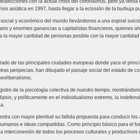
radicciones con la actual crisis del coronavirus, pero ya venía
crisis asiática en 1997, hasta llegar a la eclosión de la burbuja
n social y económico del mundo llevándonos a una espiral suici
cario y enormes ganancias a capitalistas financieros, quienes a
a la mayor cantidad de personas posible con la mayor cantidad
rado de las principales ciudades europeas donde yace el princ
otras peripecias, han dibujado el paisaje social del estado de c
neoliberalismo.
registro de la psicología colectiva de nuestro tiempo, mostrán
ipsis, y políticamente en el individualismo extremo, la indefens
a.
uestra con mayor plenitud su fallida propuesta para conducir 
s humanos e ideas compartidas. Como principio básico para el fu
 la interconexión de todos los procesos culturales y productiv