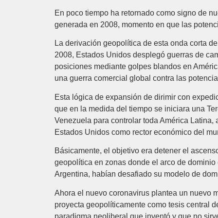
En poco tiempo ha retornado como signo de nues
generada en 2008, momento en que las potencias
La derivación geopolítica de esta onda corta d
2008, Estados Unidos desplegó guerras de cambi
posiciones mediante golpes blandos en América
una guerra comercial global contra las potenci
Esta lógica de expansión de dirimir con expedic
que en la medida del tiempo se iniciara una Ter
Venezuela para controlar toda América Latina, a
Estados Unidos como rector económico del mu
Básicamente, el objetivo era detener el ascen
geopolítica en zonas donde el arco de dominio d
Argentina, habían desafiado su modelo de dom
Ahora el nuevo coronavirus plantea un nuevo m
proyecta geopolíticamente como tesis central d
paradigma neoliberal que inventó y que no sirv