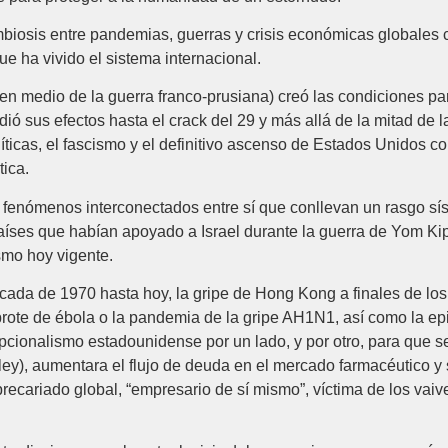
 simbiosis entre pandemias, guerras y crisis económicas globales
e ha vivido el sistema internacional.
n medio de la guerra franco-prusiana) creó las condiciones pa
ió sus efectos hasta el crack del 29 y más allá de la mitad de
líticas, el fascismo y el definitivo ascenso de Estados Unidos
ica.
de fenómenos interconectados entre sí que conllevan un rasgo sí
 países que habían apoyado a Israel durante la guerra de Yom K
smo hoy vigente.
a de 1970 hasta hoy, la gripe de Hong Kong a finales de los 60,
brote de ébola o la pandemia de la gripe AH1N1, así como la epi
cionalismo estadounidense por un lado, y por otro, para que se 
ley), aumentara el flujo de deuda en el mercado farmacéutico 
 precariado global, “empresario de sí mismo”, víctima de los va