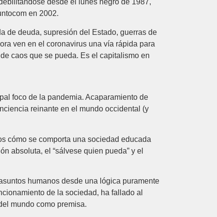
 debilitándose desde el lunes negro de 1987,
 puntocom en 2002.
da de deuda, supresión del Estado, guerras de
hora ven en el coronavirus una vía rápida para
 de caos que se pueda. Es el capitalismo en
ipal foco de la pandemia. Acaparamiento de
onciencia reinante en el mundo occidental (y
donos cómo se comporta una sociedad educada
ión absoluta, el “sálvese quien pueda” y el
los asuntos humanos desde una lógica puramente
ncionamiento de la sociedad, ha fallado al
os del mundo como premisa.