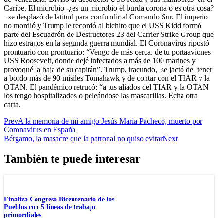
Caribe. El microbio -¿es un microbio el burda corona o es otra cosa?
- se desplazó de latitud para confundir al Comando Sur. El imperio
no mordió y Trump le recordó al bichito que el USS Kidd formó
parte del Escuadrón de Destructores 23 del Carrier Strike Group que
hizo estragos en la segunda guerra mundial. El Coronavirus ripostó
prontuario con prontuario: “Vengo de más cerca, de tu portaaviones
USS Roosevelt, donde dejé infectados a más de 100 marines y
provoqué la baja de su capitán”. Trump, iracundo, se jactó de tener
a bordo más de 90 misiles Tomahawk y de contar con el TIAR y la
OTAN. El pandémico retrucó: “a tus aliados del TIAR y la OTAN
los tengo hospitalizados o peleándose las mascarillas. Echa otra
carta.
Prev
A la memoria de mi amigo Jesús María Pacheco, muerto por
Coronavirus en España
Bérgamo, la masacre que la patronal no quiso evitar
Next
También te puede interesar
Finaliza Congreso Bicentenario de los
Pueblos con 5 líneas de trabajo
primordiales