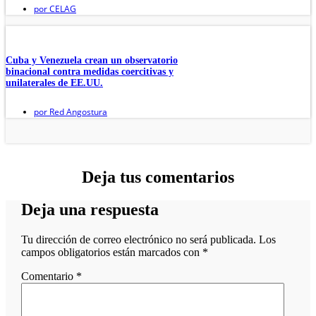
por
CELAG
Cuba y Venezuela crean un observatorio
binacional contra medidas coercitivas y
unilaterales de EE.UU.
por
Red Angostura
Deja tus comentarios
Deja una respuesta
Tu dirección de correo electrónico no será publicada.
Los
campos obligatorios están marcados con
*
Comentario
*