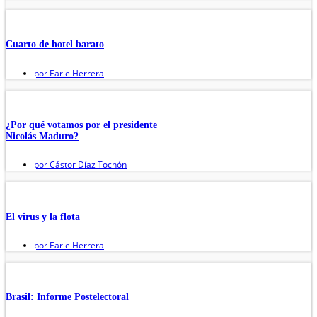
Cuarto de hotel barato
por
Earle Herrera
¿Por qué votamos por el presidente
Nicolás Maduro?
por
Cástor Díaz Tochón
El virus y la flota
por
Earle Herrera
Brasil: Informe Postelectoral