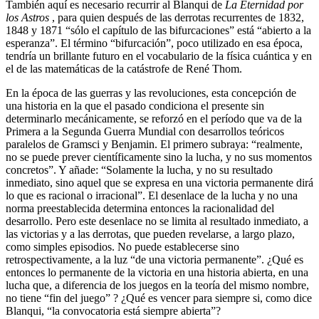
También aquí es necesario recurrir al Blanqui de
La Eternidad por
los Astros
, para quien después de las derrotas recurrentes de 1832,
1848 y 1871 “sólo el capítulo de las bifurcaciones” está “abierto a la
esperanza”. El término “bifurcación”, poco utilizado en esa época,
tendría un brillante futuro en el vocabulario de la física cuántica y en
el de las matemáticas de la catástrofe de René Thom.
En la época de las guerras y las revoluciones, esta concepción de
una historia en la que el pasado condiciona el presente sin
determinarlo mecánicamente, se reforzó en el período que va de la
Primera a la Segunda Guerra Mundial con desarrollos teóricos
paralelos de Gramsci y Benjamin. El primero subraya: “realmente,
no se puede prever científicamente sino la lucha, y no sus momentos
concretos”. Y añade: “Solamente la lucha, y no su resultado
inmediato, sino aquel que se expresa en una victoria permanente dirá
lo que es racional o irracional”. El desenlace de la lucha y no una
norma preestablecida determina entonces la racionalidad del
desarrollo. Pero este desenlace no se limita al resultado inmediato, a
las victorias y a las derrotas, que pueden revelarse, a largo plazo,
como simples episodios. No puede establecerse sino
retrospectivamente, a la luz “de una victoria permanente”. ¿Qué es
entonces lo permanente de la victoria en una historia abierta, en una
lucha que, a diferencia de los juegos en la teoría del mismo nombre,
no tiene “fin del juego” ? ¿Qué es vencer para siempre si, como dice
Blanqui, “la convocatoria está siempre abierta”?