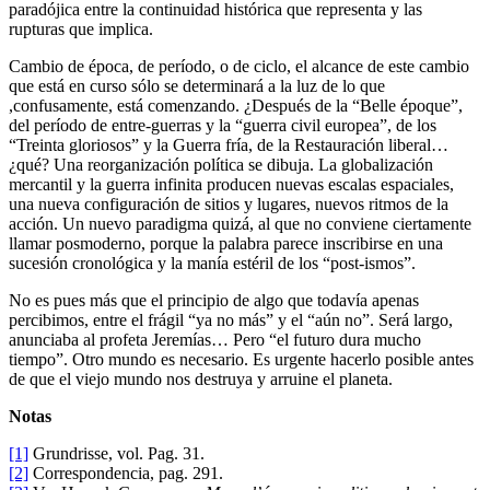
paradójica entre la continuidad histórica que representa y las
rupturas que implica.
Cambio de época, de período, o de ciclo, el alcance de este cambio
que está en curso sólo se determinará a la luz de lo que
,confusamente, está comenzando. ¿Después de la “Belle époque”,
del período de entre-guerras y la “guerra civil europea”, de los
“Treinta gloriosos” y la Guerra fría, de la Restauración liberal…
¿qué? Una reorganización política se dibuja. La globalización
mercantil y la guerra infinita producen nuevas escalas espaciales,
una nueva configuración de sitios y lugares, nuevos ritmos de la
acción. Un nuevo paradigma quizá, al que no conviene ciertamente
llamar posmoderno, porque la palabra parece inscribirse en una
sucesión cronológica y la manía estéril de los “post-ismos”.
No es pues más que el principio de algo que todavía apenas
percibimos, entre el frágil “ya no más” y el “aún no”. Será largo,
anunciaba al profeta Jeremías… Pero “el futuro dura mucho
tiempo”. Otro mundo es necesario. Es urgente hacerlo posible antes
de que el viejo mundo nos destruya y arruine el planeta.
Notas
[1]
Grundrisse, vol. Pag. 31.
[2]
Correspondencia, pag. 291.