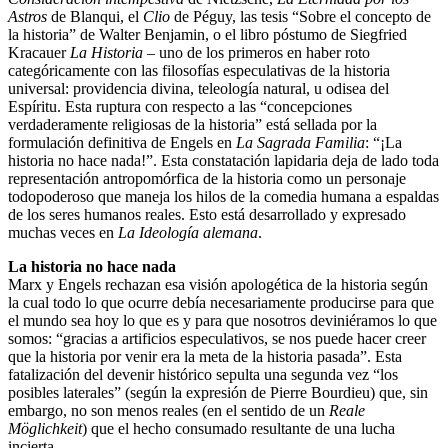
Astros
de Blanqui, el
Clio
de Péguy, las tesis “Sobre el concepto de
la historia” de Walter Benjamin, o el libro póstumo de Siegfried
Kracauer
La Historia
– uno de los primeros en haber roto
categóricamente con las filosofías especulativas de la historia
universal: providencia divina, teleología natural, u odisea del
Espíritu. Esta ruptura con respecto a las “concepciones
verdaderamente religiosas de la historia” está sellada por la
formulación definitiva de Engels en
La Sagrada Familia
: “¡La
historia no hace nada!”. Esta constatación lapidaria deja de lado toda
representación antropomórfica de la historia como un personaje
todopoderoso que maneja los hilos de la comedia humana a espaldas
de los seres humanos reales. Esto está desarrollado y expresado
muchas veces en
La Ideología alemana
.
La historia no hace nada
Marx y Engels rechazan esa visión apologética de la historia según
la cual todo lo que ocurre debía necesariamente producirse para que
el mundo sea hoy lo que es y para que nosotros deviniéramos lo que
somos: “gracias a artificios especulativos, se nos puede hacer creer
que la historia por venir era la meta de la historia pasada”. Esta
fatalización del devenir histórico sepulta una segunda vez “los
posibles laterales” (según la expresión de Pierre Bourdieu) que, sin
embargo, no son menos reales (en el sentido de un
Reale
Möglichkeit
) que el hecho consumado resultante de una lucha
incierta.