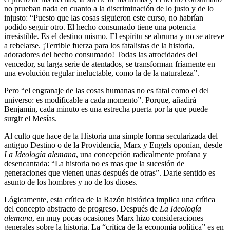
no prueban nada en cuanto a la discriminación de lo justo y de lo
injusto: “Puesto que las cosas siguieron este curso, no habrían
podido seguir otro. El hecho consumado tiene una potencia
irresistible. Es el destino mismo. El espíritu se abruma y no se atreve
a rebelarse. ¡Terrible fuerza para los fatalistas de la historia,
adoradores del hecho consumado! Todas las atrocidades del
vencedor, su larga serie de atentados, se transforman fríamente en
una evolución regular ineluctable, como la de la naturaleza”.
Pero “el engranaje de las cosas humanas no es fatal como el del
universo: es modificable a cada momento”. Porque, añadirá
Benjamin, cada minuto es una estrecha puerta por la que puede
surgir el Mesías.
Al culto que hace de la Historia una simple forma secularizada del
antiguo Destino o de la Providencia, Marx y Engels oponían, desde
La Ideología alemana
, una concepción radicalmente profana y
desencantada: “La historia no es mas que la sucesión de
generaciones que vienen unas después de otras”. Darle sentido es
asunto de los hombres y no de los dioses.
Lógicamente, esta crítica de la Razón histórica implica una crítica
del concepto abstracto de progreso. Después de
La Ideología
alemana
, en muy pocas ocasiones Marx hizo consideraciones
generales sobre la historia. La “crítica de la economía política” es en