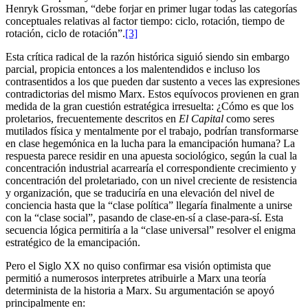
Henryk Grossman, “debe forjar en primer lugar todas las categorías
conceptuales relativas al factor tiempo: ciclo, rotación, tiempo de
rotación, ciclo de rotación”.
[3]
Esta crítica radical de la razón histórica siguió siendo sin embargo
parcial, propicia entonces a los malentendidos e incluso los
contrasentidos a los que pueden dar sustento a veces las expresiones
contradictorias del mismo Marx. Estos equívocos provienen en gran
medida de la gran cuestión estratégica irresuelta: ¿Cómo es que los
proletarios, frecuentemente descritos en
El Capital
como seres
mutilados física y mentalmente por el trabajo, podrían transformarse
en clase hegemónica en la lucha para la emancipación humana? La
respuesta parece residir en una apuesta sociológico, según la cual la
concentración industrial acarrearía el correspondiente crecimiento y
concentración del proletariado, con un nivel creciente de resistencia
y organización, que se traduciría en una elevación del nivel de
conciencia hasta que la “clase política” llegaría finalmente a unirse
con la “clase social”, pasando de clase-en-sí a clase-para-sí. Esta
secuencia lógica permitiría a la “clase universal” resolver el enigma
estratégico de la emancipación.
Pero el Siglo XX no quiso confirmar esa visión optimista que
permitió a numerosos interpretes atribuirle a Marx una teoría
determinista de la historia a Marx. Su argumentación se apoyó
principalmente en: