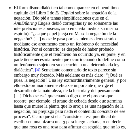
El formalismo dialéctico tal como aparece en el penúltimo
capítulo del Libro I de
El Capital
sobre la negación de la
negación. Dio pié a tantas simplificaciones que en el
AntiDühring
Engels debió corregirlas (y no solamente las
interpretaciones abusivas, sino en cierta medida su mismo
espíritu): “¿…qué papel juega en Marx la negación de la
negación? […] no se le pasa por las mientes demostrarlo
mediante ese argumento como un fenómeno de necesidad
histórica. Por el contrario: es después de haber probado
históricamente que el fenómeno ha ocurrido ya, en parte, y en
parte tiene necesariamente que ocurrir cuando lo define como
un fenómeno sujeto en su ejecución a una determinada ley
dialéctica”.
[4]
Semejante comentario de texto parece sin
embargo muy forzado. Más adelante es más claro: “¿Qué es,
pues, la negación? Una ley extraordinariamente general, y por
ello extraordinariamente eficaz e importante que rige el
desarrollo de la naturaleza, de la historia y del pensamiento
[…] Dicho se está que cuando digo que el proceso que
recorre, por ejemplo, el grano de cebada desde que germina
hasta que muere la planta que lo arroja es una negación de la
negación, no prejuzgo para nada el contenido
concreto
de ese
proceso”. Claro que si ella “consiste en esa puerilidad de
escribir en una pizarra una
a
para luego tacharla, o en decir
que una rosa es una rosa para afirmar en seguida que no lo es,