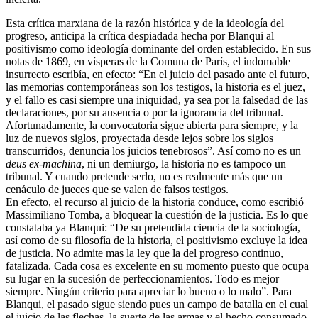
Esta crítica marxiana de la razón histórica y de la ideología del
progreso, anticipa la crítica despiadada hecha por Blanqui al
positivismo como ideología dominante del orden establecido. En sus
notas de 1869, en vísperas de la Comuna de París, el indomable
insurrecto escribía, en efecto: “En el juicio del pasado ante el futuro,
las memorias contemporáneas son los testigos, la historia es el juez,
y el fallo es casi siempre una iniquidad, ya sea por la falsedad de las
declaraciones, por su ausencia o por la ignorancia del tribunal.
Afortunadamente, la convocatoria sigue abierta para siempre, y la
luz de nuevos siglos, proyectada desde lejos sobre los siglos
transcurridos, denuncia los juicios tenebrosos”. Así como no es un
deus ex-machina
, ni un demiurgo, la historia no es tampoco un
tribunal. Y cuando pretende serlo, no es realmente más que un
cenáculo de jueces que se valen de falsos testigos.
En efecto, el recurso al juicio de la historia conduce, como escribió
Massimiliano Tomba, a bloquear la cuestión de la justicia. Es lo que
constataba ya Blanqui: “De su pretendida ciencia de la sociología,
así como de su filosofía de la historia, el positivismo excluye la idea
de justicia. No admite mas la ley que la del progreso continuo,
fatalizada. Cada cosa es excelente en su momento puesto que ocupa
su lugar en la sucesión de perfeccionamientos. Todo es mejor
siempre. Ningún criterio para apreciar lo bueno o lo malo”. Para
Blanqui, el pasado sigue siendo pues un campo de batalla en el cual
el juicio de las flechas, la suerte de las armas y el hecho consumado