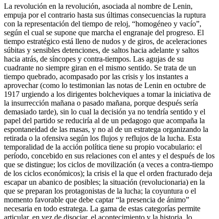
La revolución en la revolución, asociada al nombre de Lenin,
empuja por el contrario hasta sus últimas consecuencias la ruptura
con la representación del tiempo de reloj, “homogéneo y vacío”,
según el cual se supone que marcha el engranaje del progreso. El
tiempo estratégico está lleno de nudos y de giros, de aceleraciones
súbitas y sensibles detenciones, de saltos hacia adelante y saltos
hacia atrás, de síncopes y contra-tiempos. Las agujas de su
cuadrante no siempre giran en el mismo sentido. Se trata de un
tiempo quebrado, acompasado por las crisis y los instantes a
aprovechar (como lo testimonian las notas de Lenin en octubre de
1917 urgiendo a los dirigentes bolcheviques a tomar la iniciativa de
la insurrección mañana o pasado mañana, porque después sería
demasiado tarde), sin lo cual la decisión ya no tendría sentido y el
papel del partido se reduciría al de un pedagogo que acompaña la
espontaneidad de las masas, y no al de un estratega organizando la
retirada o la ofensiva según los flujos y reflujos de la lucha. Esta
temporalidad de la acción política tiene su propio vocabulario: el
período, concebido en sus relaciones con el antes y el después de los
que se distingue; los ciclos de movilización (a veces a contra-tiempo
de los ciclos económicos); la crisis el la que el orden fracturado deja
escapar un abanico de posibles; la situación (revolucionaria) en la
que se preparan los protagonistas de la lucha; la coyuntura o el
momento favorable que debe captar “la presencia de ánimo”
necesaria en todo estratega. La gama de estas categorías permite
articular, en vez de disociar, el acontecimiento y la historia, lo