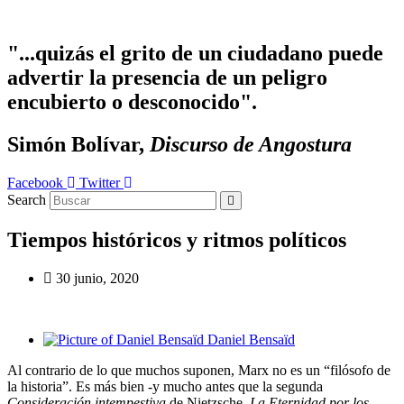
Ir
al
contenido
"...quizás el grito de un ciudadano puede
advertir la presencia de un peligro
encubierto o desconocido".
Simón Bolívar,
Discurso de Angostura
Facebook
Twitter
Search
Tiempos históricos y ritmos políticos
30 junio, 2020
Daniel Bensaïd
Al contrario de lo que muchos suponen, Marx no es un “filósofo de
la historia”. Es más bien -y mucho antes que la segunda
Consideración intempestiva
de Nietzsche,
La Eternidad por los