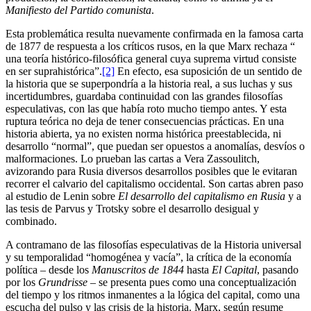
Manifiesto del Partido comunista
.
Esta problemática resulta nuevamente confirmada en la famosa carta
de 1877 de respuesta a los críticos rusos, en la que Marx rechaza “
una teoría histórico-filosófica general cuya suprema virtud consiste
en ser suprahistórica”.
[2]
En efecto, esa suposición de un sentido de
la historia que se superpondría a la historia real, a sus luchas y sus
incertidumbres, guardaba continuidad con las grandes filosofías
especulativas, con las que había roto mucho tiempo antes. Y esta
ruptura teórica no deja de tener consecuencias prácticas. En una
historia abierta, ya no existen norma histórica preestablecida, ni
desarrollo “normal”, que puedan ser opuestos a anomalías, desvíos o
malformaciones. Lo prueban las cartas a Vera Zassoulitch,
avizorando para Rusia diversos desarrollos posibles que le evitaran
recorrer el calvario del capitalismo occidental. Son cartas abren paso
al estudio de Lenin sobre
El desarrollo del capitalismo en Rusia
y a
las tesis de Parvus y Trotsky sobre el desarrollo desigual y
combinado.
A contramano de las filosofías especulativas de la Historia universal
y su temporalidad “homogénea y vacía”, la crítica de la economía
política – desde los
Manuscritos de 1844
hasta
El Capital
, pasando
por los
Grundrisse
– se presenta pues como una conceptualización
del tiempo y los ritmos inmanentes a la lógica del capital, como una
escucha del pulso y las crisis de la historia. Marx, según resume