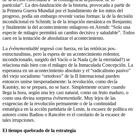
particular”. La des-fatalización de la historia, provocada a partir de
la Primera Guerra Mundial por el hundimiento de los mitos del
progreso, podía sin embargo revestir varias formas: la de la decisión
incondicional en Schmitt; la de la irrupción mesiánica en Benjamin;
y finalmente la del acontecimiento milagroso en Arendt: “Solo una
especie de milagro permitirá un cambio decisivo y saludable”. Todos
caen en la tentación de absolutizar el acontecimiento.
La
événementialité
regresó con fuerza, en las retóricas pos-
estructuralistas, pero la espera de un acontecimiento redentor,
incondicionado, surgido del Vacío o la Nada (¿de la eternidad?) se
relaciona más bien con el milagro de la Inmaculada Concepción. La
esperanza en un acontecimiento absoluto y el “radicalismo pasivo”
del viejo socialismo “ortodoxo” de la II Internacional pueden
entonces unirse inesperadamente: la revolución, como decía
Kautsky, no se prepara, no se hace. Simplemente ocurre cuando
llega la hora, según una ley casi natural, como un fruto maduro, o
como una divina sorpresa
événementialle
. Muy lejos de las
exigencias de la revolución permanente o de la continuidad
estratégica en la acción partidaria de Lenin, la escasez de política en
autores como Badiou o Rancière es el corolario de la escasez de
tales irrupciones.
El tiempo quebrado de la estrategia