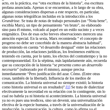
acto, en la práctica, esa “otra escritura de la historia”, esa escritura
profana anunciada. Apenas si se encuentran, a lo largo de su obra,
algunas consideraciones dispersas a este respecto, en particular,
algunas notas telegráficas incluidas en la introducción a los
Grundrisse
. Se trata de notas de trabajo personales (un “Nota bene”,
escribía Marx), un tipo de pensamiento “en bruto”, no elaborado
sino para él mismo, volcado al papel en un estilo sucinto y a veces
enigmático. Dos de esas ocho breves observaciones merecen una
atención especial. En la sexta, Marx recomienda “ el concepto de
progreso no debe ser concebido de la manera abstracta habitual”,
sino teniendo en cuenta “el desarrollo desigual” entre las relaciones
de producción, las relaciones jurídicas, los fenómenos estéticos;
teniendo en cuenta, por lo tanto, los efectos del contratiempo y la no
contemporaneidad. En la séptima, más lapidariamente aún, recuerda
que su concepción de la historia “
se presenta como un desarrollo
necesario
” (subrayado por él mismo), aunque precisa
inmediatamente “Pero justificación del azar. Cómo. (Entre otras
cosas, también de la libertad). Influencia de los medios de
comunicación. La historia universal no siempre existió; la historia
como historia universal es un resultado)”.
[1]
Se trata de dialectizar
efectivamente la necesidad en su relación con lo contingente, sin lo
cual no habría ya ni historia ni acontecimiento. La historia universal
ya no es pues una teodicea, sino un devenir, una universalización
efectiva de la especie humana, a través de la universalización de la
producción, la comunicación, la cultura, como lo afirma ya el