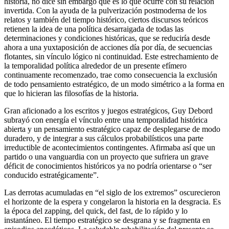
historia, no dice sin embargo que es lo que ocurre con su relación
invertida. Con la ayuda de la pulverización postmoderna de los
relatos y también del tiempo histórico, ciertos discursos teóricos
retienen la idea de una política desarraigada de todas las
determinaciones y condiciones históricas, que se reduciría desde
ahora a una yuxtaposición de acciones día por día, de secuencias
flotantes, sin vínculo lógico ni continuidad. Este estrechamiento de
la temporalidad política alrededor de un presente efímero
continuamente recomenzado, trae como consecuencia la exclusión
de todo pensamiento estratégico, de un modo simétrico a la forma en
que lo hicieran las filosofías de la historia.
Gran aficionado a los escritos y juegos estratégicos, Guy Debord
subrayó con energía el vínculo entre una temporalidad histórica
abierta y un pensamiento estratégico capaz de desplegarse de modo
duradero, y de integrar a sus cálculos probabilísticos una parte
irreductible de acontecimientos contingentes. Afirmaba así que un
partido o una vanguardia con un proyecto que sufriera un grave
déficit de conocimientos históricos ya no podría orientarse o “ser
conducido estratégicamente”.
Las derrotas acumuladas en “el siglo de los extremos” oscurecieron
el horizonte de la espera y congelaron la historia en la desgracia. Es
la época del zapping, del quick, del fast, de lo rápido y lo
instantáneo. El tiempo estratégico se desgrana y se fragmenta en