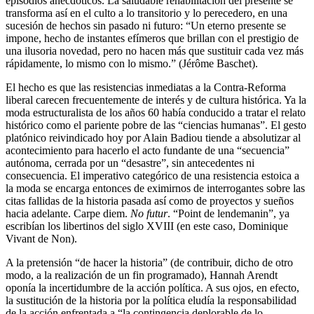
episodios anecdóticos. La saludable rehabilitación del presente se
transforma así en el culto a lo transitorio y lo perecedero, en una
sucesión de hechos sin pasado ni futuro: “Un eterno presente se
impone, hecho de instantes efímeros que brillan con el prestigio de
una ilusoria novedad, pero no hacen más que sustituir cada vez más
rápidamente, lo mismo con lo mismo.” (Jérôme Baschet).
El hecho es que las resistencias inmediatas a la Contra-Reforma
liberal carecen frecuentemente de interés y de cultura histórica. Ya la
moda estructuralista de los años 60 había conducido a tratar el relato
histórico como el pariente pobre de las “ciencias humanas”. El gesto
platónico reivindicado hoy por Alain Badiou tiende a absolutizar al
acontecimiento para hacerlo el acto fundante de una “secuencia”
autónoma, cerrada por un “desastre”, sin antecedentes ni
consecuencia. El imperativo categórico de una resistencia estoica a
la moda se encarga entonces de eximirnos de interrogantes sobre las
citas fallidas de la historia pasada así como de proyectos y sueños
hacia adelante. Carpe diem.
No futur
. “Point de lendemanin”, ya
escribían los libertinos del siglo XVIII (en este caso, Dominique
Vivant de Non).
A la pretensión “de hacer la historia” (de contribuir, dicho de otro
modo, a la realización de un fin programado), Hannah Arendt
oponía la incertidumbre de la acción política. A sus ojos, en efecto,
la sustitución de la historia por la política eludía la responsabilidad
de la acción enfrentada a “la contingencia deplorable de lo