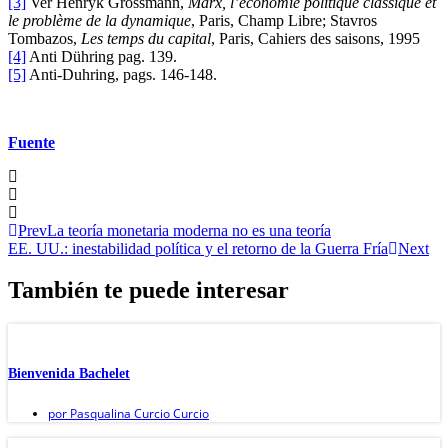
[3]
Ver Henryk Grossmann,
Marx, l’économie politique classique et
le problème de la dynamique
, Paris, Champ Libre; Stavros
Tombazos,
Les temps du capital
, Paris, Cahiers des saisons, 1995
[4]
Anti Dühring pag. 139.
[5]
Anti-Duhring, pags. 146-148.
Fuente
Prev
La teoría monetaria moderna no es una teoría
EE. UU.: inestabilidad política y el retorno de la Guerra Fría
Next
También te puede interesar
Bienvenida Bachelet
por
Pasqualina Curcio Curcio