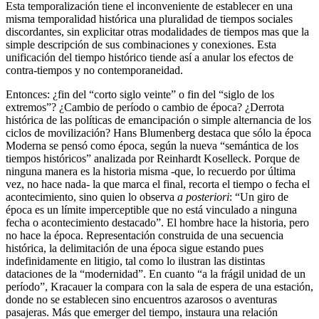
Esta temporalización tiene el inconveniente de establecer en una
misma temporalidad histórica una pluralidad de tiempos sociales
discordantes, sin explicitar otras modalidades de tiempos mas que la
simple descripción de sus combinaciones y conexiones. Esta
unificación del tiempo histórico tiende así a anular los efectos de
contra-tiempos y no contemporaneidad.
Entonces: ¿fin del “corto siglo veinte” o fin del “siglo de los
extremos”? ¿Cambio de período o cambio de época? ¿Derrota
histórica de las políticas de emancipación o simple alternancia de los
ciclos de movilización? Hans Blumenberg destaca que sólo la época
Moderna se pensó como época, según la nueva “semántica de los
tiempos históricos” analizada por Reinhardt Koselleck. Porque de
ninguna manera es la historia misma -que, lo recuerdo por última
vez, no hace nada- la que marca el final, recorta el tiempo o fecha el
acontecimiento, sino quien lo observa
a posteriori
: “Un giro de
época es un límite imperceptible que no está vinculado a ninguna
fecha o acontecimiento destacado”. El hombre hace la historia, pero
no hace la época. Representación construida de una secuencia
histórica, la delimitación de una época sigue estando pues
indefinidamente en litigio, tal como lo ilustran las distintas
dataciones de la “modernidad”. En cuanto “a la frágil unidad de un
período”, Kracauer la compara con la sala de espera de una estación,
donde no se establecen sino encuentros azarosos o aventuras
pasajeras. Más que emerger del tiempo, instaura una relación