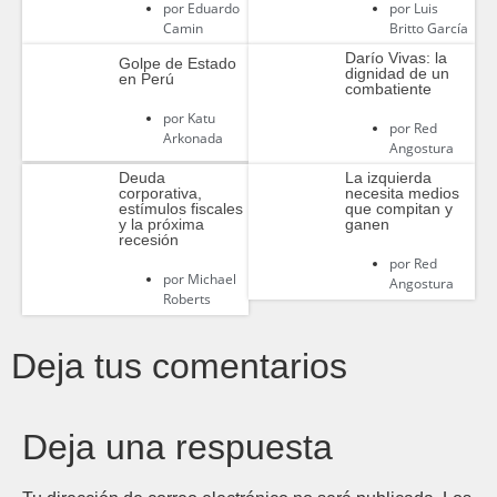
por
Eduardo
por
Luis
Camin
Britto García
Darío Vivas: la
Golpe de Estado
dignidad de un
en Perú
combatiente
por
Katu
por
Red
Arkonada
Angostura
Deuda
La izquierda
corporativa,
necesita medios
estímulos fiscales
que compitan y
y la próxima
ganen
recesión
por
Red
por
Michael
Angostura
Roberts
Deja tus comentarios
Deja una respuesta