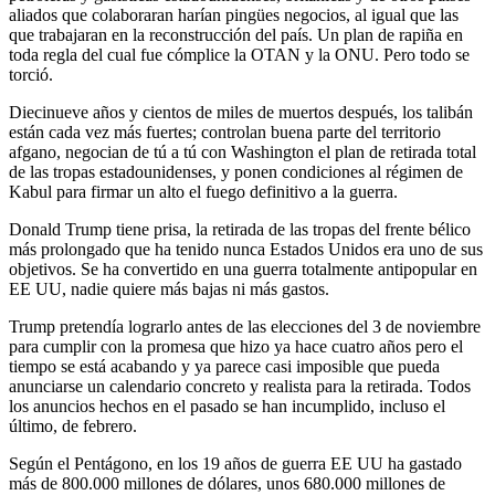
aliados que colaboraran harían pingües negocios, al igual que las
que trabajaran en la reconstrucción del país. Un plan de rapiña en
toda regla del cual fue cómplice la OTAN y la ONU. Pero todo se
torció.
Diecinueve años y cientos de miles de muertos después, los talibán
están cada vez más fuertes; controlan buena parte del territorio
afgano, negocian de tú a tú con Washington el plan de retirada total
de las tropas estadounidenses, y ponen condiciones al régimen de
Kabul para firmar un alto el fuego definitivo a la guerra.
Donald Trump tiene prisa, la retirada de las tropas del frente bélico
más prolongado que ha tenido nunca Estados Unidos era uno de sus
objetivos. Se ha convertido en una guerra totalmente antipopular en
EE UU, nadie quiere más bajas ni más gastos.
Trump pretendía lograrlo antes de las elecciones del 3 de noviembre
para cumplir con la promesa que hizo ya hace cuatro años pero el
tiempo se está acabando y ya parece casi imposible que pueda
anunciarse un calendario concreto y realista para la retirada. Todos
los anuncios hechos en el pasado se han incumplido, incluso el
último, de febrero.
Según el Pentágono, en los 19 años de guerra EE UU ha gastado
más de 800.000 millones de dólares, unos 680.000 millones de