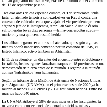
talibán golpearon incluso en vísperas de la reunión con el Gobierno
del 12 de septiembre pasado.
Tres días antes de esa esperada cumbre, el 9 de septiembre, tenía
lugar un atentado terrorista con explosivos en Kabul contra una
caravana de vehículos en la que viajaba el vicepresidente primero
afgano y jefe de la Inteligencia, Amrullah Saleh. Aunque él solo
sufrió heridas leves diez personas —la mayoría escoltas suyos—
murieron y una quincena resultó herida.
Los talibán negaron ser autores del atentado, que según algunas
fuentes podría haber sido cometido por un comando del ISIS, el
Estado Islámico, activo también en Afganistán.
El 11 de septiembre, un día antes del encuentro entre el Gobierno y
los talibán, los insurgentes lanzaban ataques en 18 provincias en una
demostración de fuerza antes de la reunión. Llegaron a la reunión
con sus ‘kalashnikov’ aún humeantes.
Según un informe de la Misión de Asistencia de Naciones Unidas
para Afganistán (UNAMA), en el primer semestre de 2020 ya han
muerto al menos 1.200 civiles y 2.176 resultaron heridos. Entre los
muertos hubo 340 niños.
La UNAMA atribuye el 58% de esas muertes a los insurgentes, la
mayoría como consecuencia de atentados suicidas, minas y