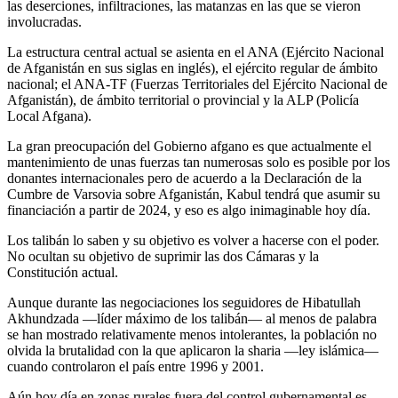
las deserciones, infiltraciones, las matanzas en las que se vieron
involucradas.
La estructura central actual se asienta en el ANA (Ejército Nacional
de Afganistán en sus siglas en inglés), el ejército regular de ámbito
nacional; el ANA-TF (Fuerzas Territoriales del Ejército Nacional de
Afganistán), de ámbito territorial o provincial y la ALP (Policía
Local Afgana).
La gran preocupación del Gobierno afgano es que actualmente el
mantenimiento de unas fuerzas tan numerosas solo es posible por los
donantes internacionales pero de acuerdo a la Declaración de la
Cumbre de Varsovia sobre Afganistán, Kabul tendrá que asumir su
financiación a partir de 2024, y eso es algo inimaginable hoy día.
Los talibán lo saben y su objetivo es volver a hacerse con el poder.
No ocultan su objetivo de suprimir las dos Cámaras y la
Constitución actual.
Aunque durante las negociaciones los seguidores de Hibatullah
Akhundzada —líder máximo de los talibán— al menos de palabra
se han mostrado relativamente menos intolerantes, la población no
olvida la brutalidad con la que aplicaron la sharia —ley islámica—
cuando controlaron el país entre 1996 y 2001.
Aún hoy día en zonas rurales fuera del control gubernamental es