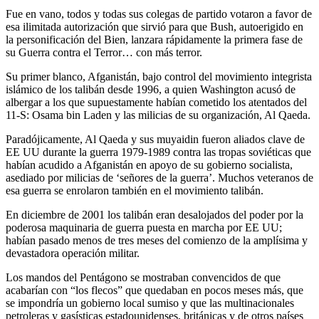
Fue en vano, todos y todas sus colegas de partido votaron a favor de
esa ilimitada autorización que sirvió para que Bush, autoerigido en
la personificación del Bien, lanzara rápidamente la primera fase de
su Guerra contra el Terror… con más terror.
Su primer blanco, Afganistán, bajo control del movimiento integrista
islámico de los talibán desde 1996, a quien Washington acusó de
albergar a los que supuestamente habían cometido los atentados del
11-S: Osama bin Laden y las milicias de su organización, Al Qaeda.
Paradójicamente, Al Qaeda y sus muyaidin fueron aliados clave de
EE UU durante la guerra 1979-1989 contra las tropas soviéticas que
habían acudido a Afganistán en apoyo de su gobierno socialista,
asediado por milicias de ‘señores de la guerra’. Muchos veteranos de
esa guerra se enrolaron también en el movimiento talibán.
En diciembre de 2001 los talibán eran desalojados del poder por la
poderosa maquinaria de guerra puesta en marcha por EE UU;
habían pasado menos de tres meses del comienzo de la amplísima y
devastadora operación militar.
Los mandos del Pentágono se mostraban convencidos de que
acabarían con “los flecos” que quedaban en pocos meses más, que
se impondría un gobierno local sumiso y que las multinacionales
petroleras y gasísticas estadounidenses, británicas y de otros países