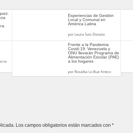
guez:
Experiencias de Gestión
eza
Local y Comunal en
América Latina
ra
por
Laura Saiz Donato
Frente a la Pandemia
Covid-19: Venezuela y
ONU llevarán Programa de
Alimentación Escolar (PAE)
a los hogares
rcio
por
Rosalba Lo Bue Antico
licada.
Los campos obligatorios están marcados con
*