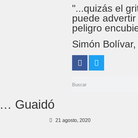
"...quizás el g
puede advertir
peligro encubi
Simón Bolívar
e… Guaidó
21 agosto, 2020