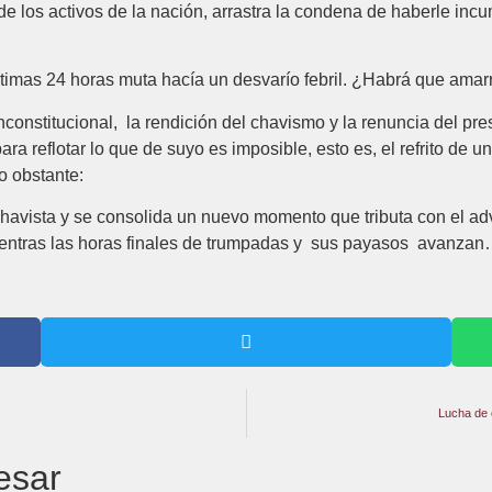
e los activos de la nación, arrastra la condena de haberle incu
ltimas 24 horas muta hacía un desvarío febril. ¿Habrá que amar
onstitucional, la rendición del chavismo y la renuncia del pr
ara reflotar lo que de suyo es imposible, esto es, el refrito de 
o obstante:
chavista y se consolida un nuevo momento que tributa con el adv
Mientras las horas finales de trumpadas y sus payasos avanzan… t
Lucha de 
esar