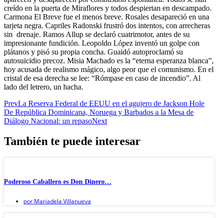
creído en la puerta de Miraflores y todos despiertan en descampado.
Carmona El Breve fue el menos breve. Rosales desapareció en una
tarjeta negra. Capriles Radonski frustró dos intentos, con arrecheras
sin drenaje. Ramos Allup se declaró cuatrimotor, antes de su
impresionante fundición. Leopoldo López inventó un golpe con
plátanos y pisó su propia concha. Guaidó autoproclamó su
autosuicidio precoz. Misia Machado es la “eterna esperanza blanca”,
hoy acusada de realismo mágico, algo peor que el comunismo. En el
cristal de esa derecha se lee: “Rómpase en caso de incendio”. Al
lado del letrero, un hacha.
Prev
La Reserva Federal de EEUU en el agujero de Jackson Hole
De República Dominicana, Noruega y Barbados a la Mesa de
Diálogo Nacional: un repaso
Next
También te puede interesar
Poderoso Caballero es Don Dinero…
por
Mariadela Villanueva