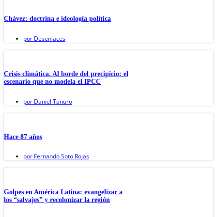
Chávez: doctrina e ideología política
por
Desenlaces
Crisis climática. Al borde del precipicio: el
escenario que no modela el IPCC
por
Daniel Tanuro
Hace 87 años
por
Fernando Soto Rojas
Golpes en América Latina: evangelizar a
los “salvajes” y recolonizar la región