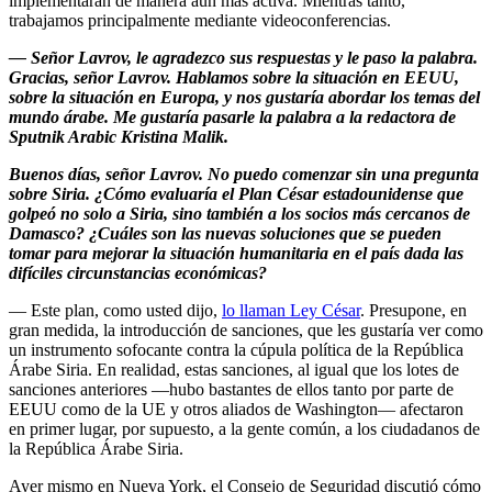
implementarán de manera aún más activa. Mientras tanto,
trabajamos principalmente mediante videoconferencias.
—
Señor Lavrov, le agradezco sus respuestas y le paso la palabra.
Gracias, señor Lavrov. Hablamos sobre la situación en EEUU,
sobre la situación en Europa, y nos gustaría abordar los temas del
mundo árabe. Me gustaría pasarle la palabra a la redactora de
Sputnik Arabic Kristina Malik.
Buenos días, señor Lavrov. No puedo comenzar sin una pregunta
sobre Siria. ¿Cómo evaluaría el Plan César estadounidense que
golpeó no solo a Siria, sino también a los socios más cercanos de
Damasco? ¿Cuáles son las nuevas soluciones que se pueden
tomar para mejorar la situación humanitaria en el país dada las
difíciles circunstancias económicas?
— Este plan, como usted dijo,
lo llaman Ley César
. Presupone, en
gran medida, la introducción de sanciones, que les gustaría ver como
un instrumento sofocante contra la cúpula política de la República
Árabe Siria. En realidad, estas sanciones, al igual que los lotes de
sanciones anteriores —hubo bastantes de ellos tanto por parte de
EEUU como de la UE y otros aliados de Washington— afectaron
en primer lugar, por supuesto, a la gente común, a los ciudadanos de
la República Árabe Siria.
Ayer mismo en Nueva York, el Consejo de Seguridad discutió cómo