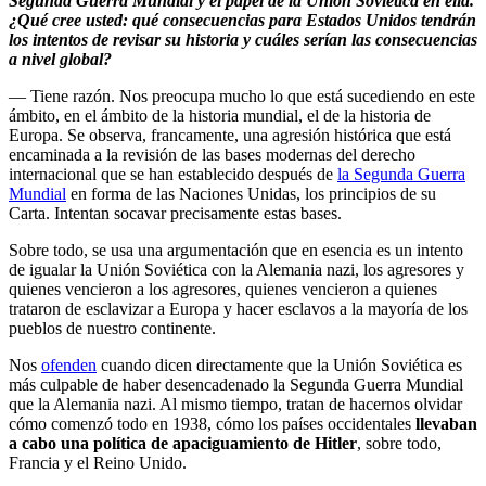
Segunda Guerra Mundial y el papel de la Unión Soviética en ella.
¿Qué cree usted: qué consecuencias para Estados Unidos tendrán
los intentos de revisar su historia y cuáles serían las consecuencias
a nivel global?
— Tiene razón. Nos preocupa mucho lo que está sucediendo en este
ámbito, en el ámbito de la historia mundial, el de la historia de
Europa. Se observa, francamente, una agresión histórica que está
encaminada a la revisión de las bases modernas del derecho
internacional que se han establecido después de
la Segunda Guerra
Mundial
en forma de las Naciones Unidas, los principios de su
Carta. Intentan socavar precisamente estas bases.
Sobre todo, se usa una argumentación que en esencia es un intento
de igualar la Unión Soviética con la Alemania nazi, los agresores y
quienes vencieron a los agresores, quienes vencieron a quienes
trataron de esclavizar a Europa y hacer esclavos a la mayoría de los
pueblos de nuestro continente.
Nos
ofenden
cuando dicen directamente que la Unión Soviética es
más culpable de haber desencadenado la Segunda Guerra Mundial
que la Alemania nazi. Al mismo tiempo, tratan de hacernos olvidar
cómo comenzó todo en 1938, cómo los países occidentales
llevaban
a cabo una política de apaciguamiento de Hitler
, sobre todo,
Francia y el Reino Unido.