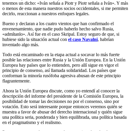
tenemos un dicho: «Iván señala a Piotr y Piotr señala a Iván». Y más
o menos de esta manera nuestros socios occidentales, si me permiten
decirlo, reaccionan a nuestros enfoques legales.
Bueno y declaran a los cuatro vientos que han confirmado el
envenenamiento, que nadie pudo haberlo hecho salvo Rusia,
«admítanlo». Así fue en el caso Skripal. Estoy seguro de que, si
hubiese sido la situación actual con
el caso Navalni
, habrían
inventado algo más.
Todo está encaminado en la etapa actual a socavar lo más fuerte
posible las relaciones entre Rusia y la Unión Europea. En la Unión
Europea hay países que lo entienden, pero allí sigue en vigor el
principio de consenso, así llamada solidaridad. Los países que
conforman la minoría rusófoba agresiva abusan de este principio
flagrantemente.
Ahora la Unión Europea discute, como yo entendí al conocer la
descripción del informe del presidente de la Comisión Europea, la
posibilidad de tomar las decisiones no por el consenso, sino por
votación. Esto será interesante porque entonces veremos quién se
muestra a favor de abusar del derecho internacional y quién sigue
una política seria, ponderada y bien equilibrada, una política basada
en el pragmatismo y el realismo.