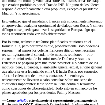
una moratoria mutua y voluntaria sobre las mismas armas de ataque
que estaban prohibidas por el Tratado INF. Ninguno de los líderes
respondió específicamente a esta propuesta, excepto el presidente
Macron. Y lo apreciamos.
Esto enfatizó que el mandatario francés está sinceramente interesado
en aprovechar cualquier oportunidad de diálogo con Rusia. Y sin ese
diálogo no se puede garantizar la seguridad en Europa, algo que
todos reconocen cada vez más abiertamente.
Por lo tanto, realmente teníamos planificadas reuniones en el
formato 2+2, pero por razones que, probablemente, solo podemos
suponer —al menos los colegas franceses dijeron que necesitan
revisar ligeramente el calendario de nuestras reuniones— otro
encuentro ministerial de los ministros de Defensa y Asuntos
Exteriores se pospuso para una fecha posterior. No hablaré de los
motivos, pero, al parecer, el ambiente general actual, el tono general
que ahora se está levantando en la UE hacia Rusia, por supuesto,
afecta el calendario de nuestros contactos. Sin embargo,
recientemente se llevaron a cabo consultas sobre una serie de
cuestiones importantes: tanto sobre la lucha contra el terrorismo
como cuestiones de ciberseguridad. Todo esto en el marco de los
planes aprobados por los presidentes Putin y Macron.
— Como
señaló
recientemente el representante permanente de
Rusia ante la OSCE, Alexandr Lukashévich, la situación con la