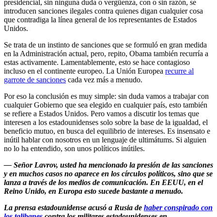
presidencial, sin ninguna duda o vergüenza, con o sin razón, se
introducen sanciones ilegales contra quienes digan cualquier cosa
que contradiga la línea general de los representantes de Estados
Unidos.
Se trata de un instinto de sanciones que se formuló en gran medida
en la Administración actual, pero, repito, Obama también recurría a
estas activamente. Lamentablemente, esto se hace contagioso
incluso en el continente europeo. La Unión Europea
recurre al
garrote de sanciones
cada vez más a menudo.
Por eso la conclusión es muy simple: sin duda vamos a trabajar con
cualquier Gobierno que sea elegido en cualquier país, esto también
se refiere a Estados Unidos. Pero vamos a discutir los temas que
interesen a los estadounidenses solo sobre la base de la igualdad, el
beneficio mutuo, en busca del equilibrio de intereses. Es insensato e
inútil hablar con nosotros en un lenguaje de ultimátums. Si alguien
no lo ha entendido, son unos políticos inútiles.
— Señor Lavrov, usted ha mencionado la presión de las sanciones
y en muchos casos no aparece en los círculos políticos, sino que se
lanza a través de los medios de comunicación. En EEUU, en el
Reino Unido, en Europa esto sucede bastante a menudo.
La prensa estadounidense acusó a Rusia de
haber conspirado con
los talibanes
contra los militares estadounidenses en