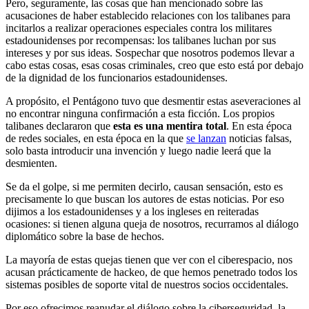
Pero, seguramente, las cosas que han mencionado sobre las
acusaciones de haber establecido relaciones con los talibanes para
incitarlos a realizar operaciones especiales contra los militares
estadounidenses por recompensas: los talibanes luchan por sus
intereses y por sus ideas. Sospechar que nosotros podemos llevar a
cabo estas cosas, esas cosas criminales, creo que esto está por debajo
de la dignidad de los funcionarios estadounidenses.
A propósito, el Pentágono tuvo que desmentir estas aseveraciones al
no encontrar ninguna confirmación a esta ficción. Los propios
talibanes declararon que
esta es una mentira total
. En esta época
de redes sociales, en esta época en la que
se lanzan
noticias falsas,
solo basta introducir una invención y luego nadie leerá que la
desmienten.
Se da el golpe, si me permiten decirlo, causan sensación, esto es
precisamente lo que buscan los autores de estas noticias. Por eso
dijimos a los estadounidenses y a los ingleses en reiteradas
ocasiones: si tienen alguna queja de nosotros, recurramos al diálogo
diplomático sobre la base de hechos.
La mayoría de estas quejas tienen que ver con el ciberespacio, nos
acusan prácticamente de hackeo, de que hemos penetrado todos los
sistemas posibles de soporte vital de nuestros socios occidentales.
Por eso ofrecimos reanudar el diálogo sobre la ciberseguridad, la