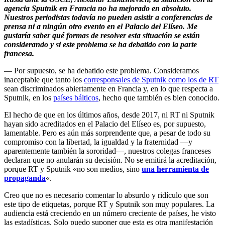
agencia Sputnik en Francia no ha mejorado en absoluto.
Nuestros periodistas todavía no pueden asistir a conferencias de
prensa ni a ningún otro evento en el Palacio del Elíseo. Me
gustaría saber qué formas de resolver esta situación se están
considerando y si este problema se ha debatido con la parte
francesa.
— Por supuesto, se ha debatido este problema. Consideramos
inaceptable que tanto los
corresponsales de Sputnik como los de RT
sean discriminados abiertamente en Francia y, en lo que respecta a
Sputnik, en los
países bálticos
, hecho que también es bien conocido.
El hecho de que en los últimos años, desde 2017, ni RT ni Sputnik
hayan sido acreditados en el Palacio del Elíseo es, por supuesto,
lamentable. Pero es aún más sorprendente que, a pesar de todo su
compromiso con la libertad, la igualdad y la fraternidad —y
aparentemente también la sororidad—, nuestros colegas franceses
declaran que no anularán su decisión. No se emitirá la acreditación,
porque RT y Sputnik «no son medios, sino
una herramienta de
propaganda
«.
Creo que no es necesario comentar lo absurdo y ridículo que son
este tipo de etiquetas, porque RT y Sputnik son muy populares. La
audiencia está creciendo en un número creciente de países, he visto
las estadísticas. Solo puedo suponer que esta es otra manifestación