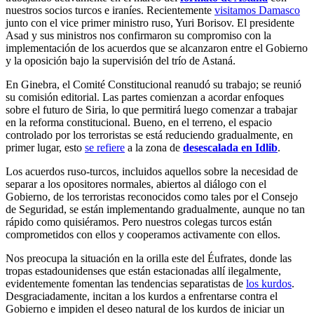
nuestros socios turcos e iraníes. Recientemente
visitamos Damasco
junto con el vice primer ministro ruso, Yuri Borisov. El presidente
Asad y sus ministros nos confirmaron su compromiso con la
implementación de los acuerdos que se alcanzaron entre el Gobierno
y la oposición bajo la supervisión del trío de Astaná.
En Ginebra, el Comité Constitucional reanudó su trabajo; se reunió
su comisión editorial. Las partes comienzan a acordar enfoques
sobre el futuro de Siria, lo que permitirá luego comenzar a trabajar
en la reforma constitucional. Bueno, en el terreno, el espacio
controlado por los terroristas se está reduciendo gradualmente, en
primer lugar, esto
se refiere
a la zona de
desescalada en Idlib
.
Los acuerdos ruso-turcos, incluidos aquellos sobre la necesidad de
separar a los opositores normales, abiertos al diálogo con el
Gobierno, de los terroristas reconocidos como tales por el Consejo
de Seguridad, se están implementando gradualmente, aunque no tan
rápido como quisiéramos. Pero nuestros colegas turcos están
comprometidos con ellos y cooperamos activamente con ellos.
Nos preocupa la situación en la orilla este del Éufrates, donde las
tropas estadounidenses que están estacionadas allí ilegalmente,
evidentemente fomentan las tendencias separatistas de
los kurdos
.
Desgraciadamente, incitan a los kurdos a enfrentarse contra el
Gobierno e impiden el deseo natural de los kurdos de iniciar un