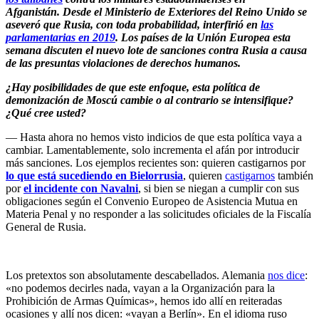
Afganistán. Desde el Ministerio de Exteriores del Reino Unido se
aseveró que Rusia, con toda probabilidad, interfirió en
las
parlamentarias en 2019
. Los países de la Unión Europea esta
semana discuten el nuevo lote de sanciones contra Rusia a causa
de las presuntas violaciones de derechos humanos.
¿Hay posibilidades de que este enfoque, esta política de
demonización de Moscú cambie o al contrario se intensifique?
¿Qué cree usted?
— Hasta ahora no hemos visto indicios de que esta política vaya a
cambiar. Lamentablemente, solo incrementa el afán por introducir
más sanciones. Los ejemplos recientes son: quieren castigarnos por
lo que está sucediendo en Bielorrusia
, quieren
castigarnos
también
por
el incidente con Navalni
, si bien se niegan a cumplir con sus
obligaciones según el Convenio Europeo de Asistencia Mutua en
Materia Penal y no responder a las solicitudes oficiales de la Fiscalía
General de Rusia.
Los pretextos son absolutamente descabellados. Alemania
nos dice
:
«no podemos decirles nada, vayan a la Organización para la
Prohibición de Armas Químicas», hemos ido allí en reiteradas
ocasiones y allí nos dicen: «vayan a Berlín». En el idioma ruso