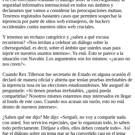
seguridad informativa internacional en todos sus ámbitos y
declaramos que vamos a considerar las preocupaciones mutuas.
Tenemos registrados bastantes casos que permiten sospechar la
injerencia por parte de sitios web extranjeros, de
hackers
occidentales contra nuestros sitios web cruciales.
Y tenemos un rechazo categórico y ¿saben a qué excusa
recurrieron? «Nos invitan a celebrar un diálogo sobre la
ciberseguridad, es decir, sobre el ámbito que ustedes usan para
injerir en nuestros asuntos internos». Ya está. Esto se parece a la
situación con Navalni. Los argumentos son los mismos: «¿acaso no
nos creen?».
Cuando Rex Tillerson fue secretario de Estado en alguna ocasión él
declaró de manera oficial y abierta que tenían pruebas irrefutables de
la injerencia rusa en las elecciones estadounidenses. Me aseguré de
preguntarle: «Si tienen pruebas irrefutables, ¿quizá pueda
compartirlas? Nosotros mismos estaremos muy interesados en llegar
al fondo de este caso. Cuando nos acusan sin razón, esto no está
dentro de nuestros intereses».
¿Saben qué me dijo? Me dijo: «Serguéi, no voy a compartir nada
con usted. Sus servicios especiales, que lo organizan todo, lo saben
todo perfectamente. Diríjase a ellos, ellos deben contarle todo». Así
fue el diálogo sobre un tema que se ha convertido casi en el tema