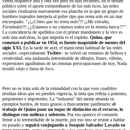
viñeta reaparece una y otra vez pero en días recientes, en el debate
público sobre el aporte extraordinario de los más ricos, las redes
sociales viralizaron nuevamente esa plancha en la que un grupo de
hombres trajeados interpela al pobre tipo que rema solo en un mar
encrespado:
“¡¡¿Cómo que no rema más?!! ¡¡Me extraña,
Fernández!!! ¿¿Estamos o no estamos todos en la misma barca??”.
La coincidencia de apellidos con el primer mandatario y la vice es
solo una anécdota, lo que importa es el espíritu.
Quino, que
comenzó a publicar en 1954, es fuente inagotable de memes del
siglo XXI.
En la tarde de ayer, el manicomio habitual de las redes
sociales –especialmente
Twitter
– se volvió un remanso de belleza y
creatividad, una andanada interminable de dibujos, frases, viñetas,
expresiones agudísimas de las mismas preocupaciones de hoy. Nada
resultó viejo o fuera de foco.
Pero no se trata solo de la rotundidad con la que esos cuadritos
destilan ideas que no pierden vigencia, la tinta que refleja a potentes,
prepotentes e impotentes. La “industria” del meme abunda en
ejemplos burdos, de trazo grueso o francamente panfletario;
el
trabajo de Quino pone un toque de distinción en el recurso, lo
distingue con sutileza y subtexto.
Por eso aparece el consuelo
frente a lo irremediable de la muerte, por eso uno se resiste a hablar
en pasado y
seguirá conjugando a Joaquín Salvador Lavado en