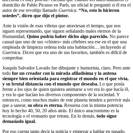
domicilio de Pablo Picasso en París, un oficial le preguntó si él era el
autor de ese revoltijo llamado
Guernica.
“No, esto lo hicieron
ustedes”, dicen que dijo el pintor.
Ante la visión de esas viñetas que atraviesan el tiempo, que nos
siguen representando, que siguen señalando males eternos de la
Humanidad,
Quino podría haber dicho algo parecido.
No parece
casual que uno de sus «chistes» más célebres sea ese en el que una
empleada de limpieza ordena toda una habitación… incluyendo al
Guernica.
Dicen que era uno de sus favoritos, también es difícil de
comprobar.
Joaquín Salvador Lavado fue dibujante y humorista, claro. Pero ante
todo
fue un creador con la mirada afiladísima y la antena
siempre bien orientada para registrar el mundo en el que vivía,
y su brutal distancia con el mundo que deseaba.
Lo que ponía
frente a los ojos de quien quisiera animarse a ver era lo que hacía él,
y era lo que hacían los diversos componentes de la sociedad. Y
entonces, como muchos males de este planeta tienden a pervivir más
que a sanear,
su obra es eterna.
Resuena con la misma potencia
hoy lo hecho 40, 50, 20 años atrás. El único anacronismo es la
tecnología o el vestuario que retrata. En lo demás,
todo sigue
demasiado igual.
Por eso cuesta tanto decir la noticia y empezar a hablar en pasado.