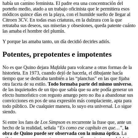
había un camino feminista. El padre era una concentración del
porteño medio, atado a un trabajo oficinista que le permitiera esos
módicos quince días en la playa, con el humilde sueño de llegar al
Citroen 3CV. En todas esas criaturas, en la dulzura con la que
retrataba sus deseos, sus miserias y obsesiones, queda patente cuánto
las amaba el hombre del plumín.
Y porque las amaba tanto, un día decidió decirles adiós.
Potentes, prepotentes e impotentes
No es que Quino dejara
Mafalda
para volcarse a otras formas de la
historieta. En 1973, cuando dejó de hacerla
,
el dibujante hacía
tiempo que se dedicaba también a las “planchas” en las que fijaba
otra faceta de su estilo.
Todo formaba parte del mismo universo
,
de las inquietudes de un tipo que sabía que su arte podía generar un
efecto humorístico con regusto amargo pero no iba a abandonar sus
convicciones en pos de una expresión más complaciente, apta para
todo público. De cualquier manera, lo suyo era universal. Lo sigue
siendo.
Si entre los fans de
Los Simpson
es recurrente la frase que, ante un
hecho de la realidad, señala
“Es como ese capítulo en que…”,
la
obra de Quino puede ser observada con la misma óptica.
La