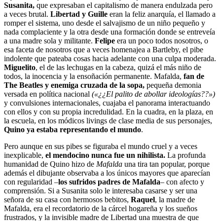
Susanita,
que expresaban el capitalismo de manera endulzada pero
a veces brutal.
Libertad y Guille
eran la feliz anarquía, el llamado a
romper el sistema, uno desde el salvajismo de un niño pequeño y
nada complaciente y la otra desde una formación donde se entreveía
a una madre sola y militante.
Felipe
era un poco todos nosotros, o
esa faceta de nosotros que a veces homenajea a Bartleby, el pibe
indolente que pateaba cosas hacia adelante con una culpa moderada.
Miguelito
, el de las lechugas en la cabeza, quizá el más niño de
todos, la inocencia y la ensoñación permanente. Mafalda,
fan de
The Beatles y enemiga cruzada de la sopa,
pequeña demonia
versada en política nacional
(«¿¿El palito de abollar ideologías??»)
y convulsiones internacionales, cuajaba el panorama interactuando
con ellos y con su propia incredulidad. En la cuadra, en la plaza, en
la escuela, en los módicos livings de clase media de sus personajes,
Quino ya estaba representando el mundo
.
Pero aunque en sus pibes se figuraba el mundo cruel y a veces
inexplicable,
el mendocino nunca fue un nihilista.
La profunda
humanidad de Quino hizo de
Mafalda
una tira tan popular, porque
además el dibujante observaba a los únicos mayores que aparecían
con regularidad –
los sufridos padres de Mafalda
– con afecto y
comprensión. Si a Susanita solo le interesaba casarse y ser una
señora de su casa con hermosos bebitos,
Raquel
, la madre de
Mafalda, era el recordatorio de la cárcel hogareña y los sueños
frustrados, y la invisible madre de Libertad una muestra de que