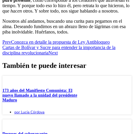
puro presente
, como corresponde a los creadores que atraviesan el
tiempo. Y porque todo eso lo hizo él, pero retrata lo que hicieron, lo
que
hacen
otros. Y sobre todo, nos sigue hablando a nosotros.
Nosotros ahí andamos, buscando una curita para pegarnos en el
alma. Deseando fundirnos en un abrazo lleno de lágrimas con esa
piba inolvidable. Huérfanos, todos.
Prev
Conozca en detalle la propuesta de Ley Antibloqueo
Cartas de Bolívar y Sucre para entender la importancia de la
disciplina revolucionaria
Next
También te puede interesar
173 años del Manifiesto Comunista: El
nuevo llamado a la unidad del presidente
Maduro
por
Lucía Córdova
Despues del cyberapagón