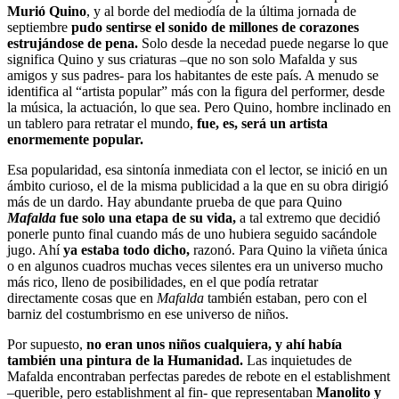
Murió Quino
, y al borde del mediodía de la última jornada de
septiembre
pudo sentirse el sonido de millones de corazones
estrujándose de pena.
Solo desde la necedad puede negarse lo que
significa Quino y sus criaturas –que no son solo Mafalda y sus
amigos y sus padres- para los habitantes de este país. A menudo se
identifica al “artista popular” más con la figura del performer, desde
la música, la actuación, lo que sea. Pero Quino, hombre inclinado en
un tablero para retratar el mundo,
fue, es, será un artista
enormemente popular.
Esa popularidad, esa sintonía inmediata con el lector, se inició en un
ámbito curioso, el de la misma publicidad a la que en su obra dirigió
más de un dardo. Hay abundante prueba de que para Quino
Mafalda
fue solo una etapa de su vida,
a tal extremo que decidió
ponerle punto final cuando más de uno hubiera seguido sacándole
jugo. Ahí
ya estaba todo dicho,
razonó. Para Quino la viñeta única
o en algunos cuadros muchas veces silentes era un universo mucho
más rico, lleno de posibilidades, en el que podía retratar
directamente cosas que en
Mafalda
también estaban, pero con el
barniz del costumbrismo en ese universo de niños.
Por supuesto,
no eran unos niños cualquiera, y ahí había
también una pintura de la Humanidad.
Las inquietudes de
Mafalda encontraban perfectas paredes de rebote en el establishment
–querible, pero establishment al fin- que representaban
Manolito y