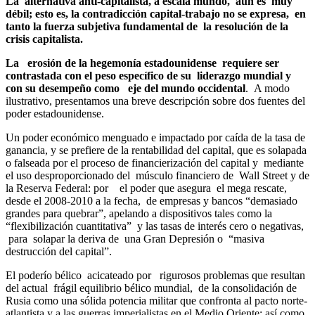
La alternativa anti-capitalista, a escala mundo, aún es muy
débil; esto es, la contradicción capital-trabajo no se expresa, en
tanto la fuerza subjetiva fundamental de la resolución de la
crisis capitalista.
La erosión de la hegemonía estadounidense requiere ser
contrastada con el peso específico de su liderazgo mundial y
con su desempeño como eje del mundo occidental
. A modo
ilustrativo, presentamos una breve descripción sobre dos fuentes del
poder estadounidense.
Un poder económico menguado e impactado por caída de la tasa de
ganancia, y se prefiere de la rentabilidad del capital, que es solapada
o falseada por el proceso de financierización del capital y mediante
el uso desproporcionado del músculo financiero de Wall Street y de
la Reserva Federal: por el poder que asegura el mega rescate,
desde el 2008-2010 a la fecha, de empresas y bancos “demasiado
grandes para quebrar”, apelando a dispositivos tales como la
“flexibilización cuantitativa” y las tasas de interés cero o negativas,
para solapar la deriva de una Gran Depresión o “masiva
destrucción del capital”.
El poderío bélico acicateado por rigurosos problemas que resultan
del actual frágil equilibrio bélico mundial, de la consolidación de
Rusia como una sólida potencia militar que confronta al pacto norte-
atlantista y a las guerras imperialistas en el Medio Oriente; así como