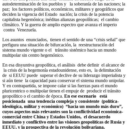
autodeterminación de los pueblos y la soberanía de las naciones; la
paz; los factores políticos, económicos, militares y geográficos que
deciden la vigencia del Estado nación; la crisis de la potencia
capitalista hegemónica; inéditas alianzas geopolíticas; el cambio
climático. Y la guerra de amplio espectro que avanza el imperio
contra Venezuela.
Los asuntos enunciados, tienen el sentido de una “crisis señal” que
prefigura una situación de bifurcación, la reestructuración del
sistema mundo vigente o el tránsito sistémico hacia un mundo
multipolar sin centro hegemónico.
En esa disyuntiva geopolítica, el análisis debe definir el alcance de
la crisis de la hegemonía estadounidense, esto es, la delimitación
de si EEUU puede superar el declive de su liderazgo imperialista y
si aún tiene la capacidad para conservar el sistema mundo unipolar.
Y en contrapartida, se impone calar si las fuerzas para el mundo
pluricentrico o multipolar tienen el empuje de producir el tránsito
geopolítico o el cambio de época.
En ese escenario está
posicionada una tendencia compleja y consistente (política-
ideológica, militar y económico) “hacia un mundo más duro”,
cuyos aspectos más relevantes son la conflictividad económica-
comercial entre China y Estados Unidos, el desacuerdo
inmediato y conflictivo entre las visiones geopolíticas de Rusia y
EEUU, y la prospectiva de la revolución bolivariana.