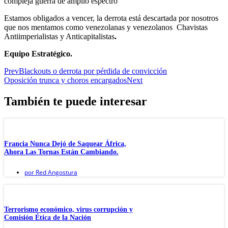
compleja guerra de amplio espectro
Estamos obligados a vencer, la derrota está descartada por nosotros
que nos mentamos como venezolanas y venezolanos Chavistas
Antiimperialistas y Anticapitalistas
.
Equipo Estratégico.
Prev
Blackouts o derrota por pérdida de convicción
Oposición trunca y choros encargados
Next
También te puede interesar
Francia Nunca Dejó de Saquear África,
Ahora Las Tornas Están Cambiando.
por
Red Angostura
Terrorismo económico, virus corrupción y
Comisión Ética de la Nación