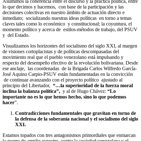
Asumimos la coherencia entre el discurso y la práctica política, entre
lo que decimos y hacemos, con base de la participación y las
decisiones colectivas en nuestro ámbito de actuación directo e
inmediato; socializando nuestras ideas políticas en torno a temas
claves tales como lo económico y constitucional; la coyuntura, el
momento político y acerca de estilos-métodos de trabajo, del PSUV
y del Estado.
Visualizamos los horizontes del socialismo del siglo XXI, al margen
de visiones cortoplacistas y de políticas descompasadas del
movimiento real que el pueblo venezolano está impulsando y
respecto del desempeño efectivo de la revolución bolivariana. Desde
ese anclaje, las coordenadas de la Brigada Carlos Wilfredo García-
José Aquino Carpio-PSUV están fundamentadas en la convicción
de continuar avanzando con el proyecto político ajustado al
principio del Libertador,
“…la superioridad de la fuerza moral
inclina la balanza política”,
y al de Hugo Chávez:
“Lo
importante no es lo que hemos hecho, sino lo que podemos
hacer
”.
Contradicciones fundamentales que gravitan en torno de
la defensa de la soberanía nacional y el socialismo del siglo
XXI.
Estamos topados con tres antagonismos primordiales que enmarcan
la guerra de amplio espectro contra la sociedad venezolana y el