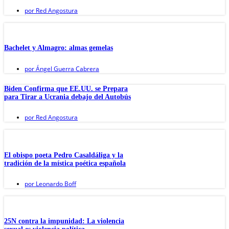
por
Red Angostura
Bachelet y Almagro: almas gemelas
por
Ángel Guerra Cabrera
Biden Confirma que EE.UU. se Prepara
para Tirar a Ucrania debajo del Autobús
por
Red Angostura
El obispo poeta Pedro Casaldáliga y la
tradición de la mística poética española
por
Leonardo Boff
25N contra la impunidad: La violencia