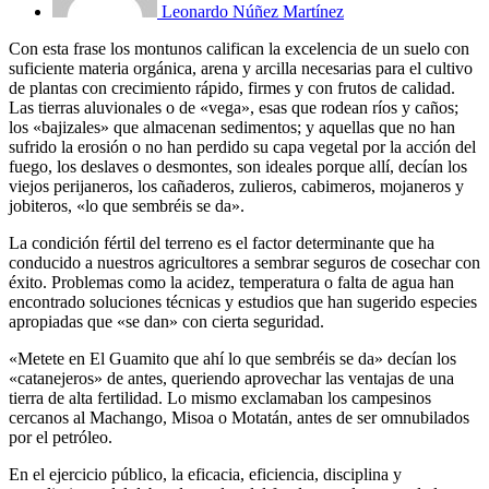
Leonardo Núñez Martínez
Con esta frase los montunos califican la excelencia de un suelo con
suficiente materia orgánica, arena y arcilla necesarias para el cultivo
de plantas con crecimiento rápido, firmes y con frutos de calidad.
Las tierras aluvionales o de «vega», esas que rodean ríos y caños;
los «bajizales» que almacenan sedimentos; y aquellas que no han
sufrido la erosión o no han perdido su capa vegetal por la acción del
fuego, los deslaves o desmontes, son ideales porque allí, decían los
viejos perijaneros, los cañaderos, zulieros, cabimeros, mojaneros y
jobiteros, «lo que sembréis se da».
La condición fértil del terreno es el factor determinante que ha
conducido a nuestros agricultores a sembrar seguros de cosechar con
éxito. Problemas como la acidez, temperatura o falta de agua han
encontrado soluciones técnicas y estudios que han sugerido especies
apropiadas que «se dan» con cierta seguridad.
«Metete en El Guamito que ahí lo que sembréis se da» decían los
«catanejeros» de antes, queriendo aprovechar las ventajas de una
tierra de alta fertilidad. Lo mismo exclamaban los campesinos
cercanos al Machango, Misoa o Motatán, antes de ser omnubilados
por el petróleo.
En el ejercicio público, la eficacia, eficiencia, disciplina y