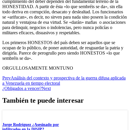
cumplimiento del deber dependen del fundamental terreno de la
HONESTIDAD. A partir de ésta «lo que sembréis se da», sin ella
todo deriva en corrupción, desacato y deslealtad. Los funcionarios
se «arifucan», es decir, no sirven para nada sino poseen la condición
natural y ventajosa de esa virtud. Se «darán» mafias o asociaciones
para delinquir, negocios o indolencias, pero nunca policías o
militares eficaces, disuasivos y respetables.
Los primeros HONESTOS del país deben ser aquellos que se
ocupan de lo público, de poner autoridad, de resguardar la patria y
dirigirla. Parece de perogrullo pero siendo HONESTOS «lo que
sembréis se da».
ORGULLOSAMENTE MONTUNO
Prev
Análisis del contexto y prospectiva de la guerra difusa aplicada
a Venezuela en tiempo electoral
¿Obligados a vencer?
Next
También te puede interesar
Jorge Rodríguez ¿Asesinado por
infiltrados en la DISIP?