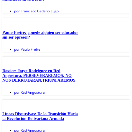
por
Francisco Cedeño Lugo
Paulo Freire: ¿puede alguien ser educador
sin ser opresor?
por
Paulo Freire
Dossier: Jorge Rodríguez en Red
Angostura. PERSEVERAREMOS, NO
NOS DERROTARAN,TRIUNFAREMOS
por
Red Angostura
Líneas Discursivas: De la Transición Hacia
la Revolución Bolivariana Armada
por
Red Angostura