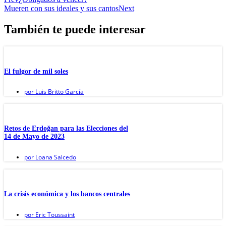
Mueren con sus ideales y sus cantos
Next
También te puede interesar
El fulgor de mil soles
por
Luis Britto García
Retos de Erdoğan para las Elecciones del
14 de Mayo de 2023
por
Loana Salcedo
La crisis económica y los bancos centrales
por
Eric Toussaint