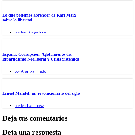
Lo que podemos aprender de Karl Marx
sobre la libertad.
por
Red Angostura
España: Corrupción, Agotamiento del
Bipartidismo Neoliberal y Crisis Sistémica
por
Arantxa Tirado
Ernest Mandel, un revolucionario del siglo
por
MIchael Löwy
Deja tus comentarios
Deja una respuesta