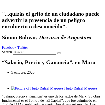
Ir
al
contenido
"...quizás el grito de un ciudadano puede
advertir la presencia de un peligro
encubierto o desconocido".
Simón Bolívar,
Discurso de Angostura
Facebook
Twitter
Search
“Salario, Precio y Ganancia”, en Marx
5 octubre, 2020
Hugo Rafael Márquez
“Salario, precio y ganancia” es uno de los textos de Marx. Su obra
fundamental es el Tomo I de “El Capital”, que fue culminado en
abril de 1867 y publicado en septiembre de ese mismo año. Los