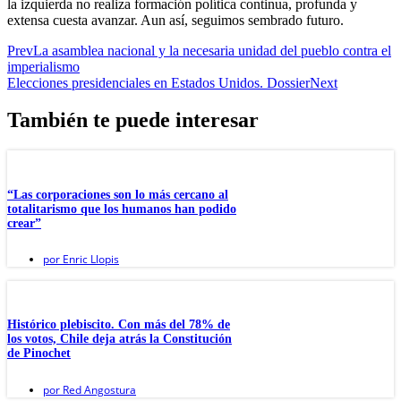
la izquierda no realiza formación política continua, profunda y
extensa cuesta avanzar. Aun así, seguimos sembrado futuro.
Prev
La asamblea nacional y la necesaria unidad del pueblo contra el
imperialismo
Elecciones presidenciales en Estados Unidos. Dossier
Next
También te puede interesar
“Las corporaciones son lo más cercano al
totalitarismo que los humanos han podido
crear”
por
Enric Llopis
Histórico plebiscito. Con más del 78% de
los votos, Chile deja atrás la Constitución
de Pinochet
por
Red Angostura