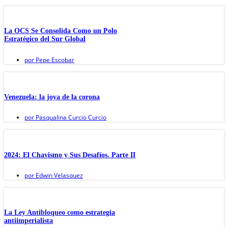
La OCS Se Consolida Como un Polo
Estratégico del Sur Global
por
Pepe Escobar
Venezuela: la joya de la corona
por
Pasqualina Curcio Curcio
2024: El Chavismo y Sus Desafíos. Parte II
por
Edwin Velasquez
La Ley Antibloqueo como estrategia
antiimperialista