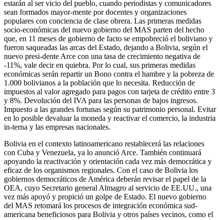
estarán al ser vicio del pueblo, cuando periodistas y comunicadores
sean formados mayor-mente por docentes y organizaciones
populares con conciencia de clase obrera. Las primeras medidas
socio-económicas del nuevo gobierno del MAS parten del hecho
que, en 11 meses de gobierno de facto se empobreció el boliviano y
fueron saqueadas las arcas del Estado, dejando a Bolivia, según el
nuevo presi-dente Arce con una tasa de crecimiento negativa de
-11%, vale decir en quiebra. Por lo cual, sus primeras medidas
económicas serán repartir un Bono contra el hambre y la pobreza de
1.000 bolivianos a la población que lo necesita. Reducción de
impuestos al valor agregado para pagos con tarjeta de crédito entre 3
y 8%. Devolución del IVA para las personas de bajos ingresos.
Impuesto a las grandes fortunas según su patrimonio personal. Evitar
en lo posible devaluar la moneda y reactivar el comercio, la industria
in-terna y las empresas nacionales.
Bolivia en el contexto latinoamericano restablecerá las relaciones
con Cuba y Venezuela, ya lo anunció Arce. También continuará
apoyando la reactivación y orientación cada vez más democrática y
eficaz de los organismos regionales. Con el caso de Bolivia los
gobiernos democráticos de América deberán revisar el papel de la
OEA, cuyo Secretario general Almagro al servicio de EE.UU., una
vez más apoyó y propició un golpe de Estado. El nuevo gobierno
del MAS retomará los procesos de integración económica sud-
americana beneficiosos para Bolivia y otros países vecinos, como el