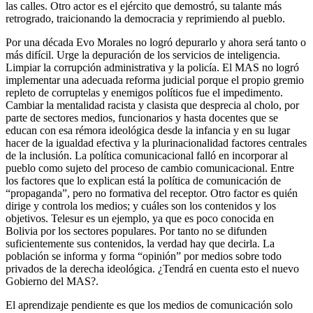
las calles. Otro actor es el ejército que demostró, su talante más
retrogrado, traicionando la democracia y reprimiendo al pueblo.
Por una década Evo Morales no logró depurarlo y ahora será tanto o
más difícil. Urge la depuración de los servicios de inteligencia.
Limpiar la corrupción administrativa y la policía. El MAS no logró
implementar una adecuada reforma judicial porque el propio gremio
repleto de corruptelas y enemigos políticos fue el impedimento.
Cambiar la mentalidad racista y clasista que desprecia al cholo, por
parte de sectores medios, funcionarios y hasta docentes que se
educan con esa rémora ideológica desde la infancia y en su lugar
hacer de la igualdad efectiva y la plurinacionalidad factores centrales
de la inclusión. La política comunicacional falló en incorporar al
pueblo como sujeto del proceso de cambio comunicacional. Entre
los factores que lo explican está la política de comunicación de
“propaganda”, pero no formativa del receptor. Otro factor es quién
dirige y controla los medios; y cuáles son los contenidos y los
objetivos. Telesur es un ejemplo, ya que es poco conocida en
Bolivia por los sectores populares. Por tanto no se difunden
suficientemente sus contenidos, la verdad hay que decirla. La
población se informa y forma “opinión” por medios sobre todo
privados de la derecha ideológica. ¿Tendrá en cuenta esto el nuevo
Gobierno del MAS?.
El aprendizaje pendiente es que los medios de comunicación solo