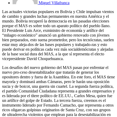
Miguel Villafranca
Las actuales victorias populares en Bolivia y Chile impulsan vientos
de cambio y grandes luchas permanentes en nuestra América y el
mundo. Bolivia recuperó la democracia en las pasadas elecciones
porque el MAS es sobre todo un aparato político del pueblo llano.
El Presidente Luis Arce, exministro de economía y artífice del
“milagro económico” anunció un gobierno renovado con jóvenes
bien preparados, esto suena prometedor, pero los tecnócratas, suelen
estar muy aleja-dos de las bases populares y trabajado-ras y esto
puede derivar en políticas cada vez más socialdemócratas y alejadas
de la base social dura del MAS, a la que sí representa el electo
vicepresidente David Choquehuanca.
Los desafíos del nuevo gobierno del MAS pasan por enfrentar el
nuevo pro-ceso desestabilizador que tratarán de generar los
opositores dentro y fuera de la Asamblea. En este foro, el MAS tiene
mayoría y dominará ambas Cámaras, pero le harán una oposición
sucia y de boicot, una guerra sin cuartel. La segunda fuerza política,
el partido Comunidad Ciudadana representa a grandes empresarios y
es liderada por el títere político de EE.UU., Carlos Mesa, quien fue
un artífice del golpe de Estado. La tercera fuerza, creemos es el
instrumento liderado por Fernando Camacho, que representa a otros
ricos oligarcas golpistas originarios de Santa Cruz, con sus grupos
de ultraderecha violentos que emplean para la desestabilización en