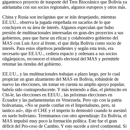
gigantesco proyecto de trasporte del Tren Bioceánico que Bolivia ya
adelantaba con sus socios regionales, algunos europeos y otros más.
China y Rusia son incógnitas que se irán despejando, mientras
EE.UU., observa la jugada empeñada en sacarlos de lo que
concluyen es su área de interés. Algunos especulan que hubo
presión de multinacionales interesadas en gran-des proyectos a sus
gobiernos, para que fuese un eficaz y colaborativo gobierno del
MAS con Luis Arce al frente, el que dirija Bolivia como socio de
interés. Para estos objetivos pendientes y según esta tesis, era
necesario que EE.UU., cediera espacio y ordenara a sus socios
oligárquicos, reconocer el triunfo electoral del MAS y permitirle
retomar las riendas del gobierno.
EE.UU., y las multinacionales trabajan a plazo largo, por lo cual
propiciar un gran alzamiento del MAS en Bolivia, robándole de
nuevo las elecciones, sin tomar en cuenta su amplio apoyo popular,
habría sido contraproducente. Y más teniendo a días, el plebiscito en
Chi-le, las elecciones en EEUU., las próximas elecciones en
Ecuador y las parlamentarias en Venezuela. Pero ojo con la patria
bolivariana, «No se puede confiar en el Imperialismo, pero, ni
tantico así», dijo el CHE y el imperio lo demostró cuando lo asesinó
en suelo boliviano. Terminamos con otro aprendizaje: En Bolivia, el
MAS impulsó muy poco la formación política. Este fue el gran
déficit del Pro-ceso de Cambio. Y esto sucede a nivel continental. Si