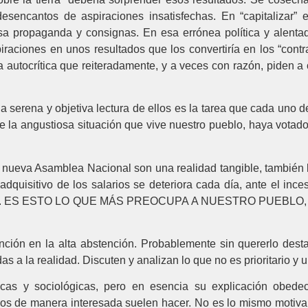
sencantos de aspiraciones insatisfechas. En “capitalizar” el
a propaganda y consignas. En esa errónea política y alentado
aciones en unos resultados que los convertiría en los “contra
a autocrítica que reiteradamente, y a veces con razón, piden a
na serena y objetiva lectura de ellos es la tarea que cada uno
de la angustiosa situación que vive nuestro pueblo, haya vota
a nueva Asamblea Nacional son una realidad tangible, también 
dquisitivo de los salarios se deteriora cada día, ante el ince
cesidad. ES ESTO LO QUE MÁS PREOCUPA A NUESTRO PUEB
ción en la alta abstención. Probablemente sin quererlo desta
a la realidad. Discuten y analizan lo que no es prioritario y u
ticas y sociológicas, pero en esencia su explicación obed
s de manera interesada suelen hacer. No es lo mismo motivar