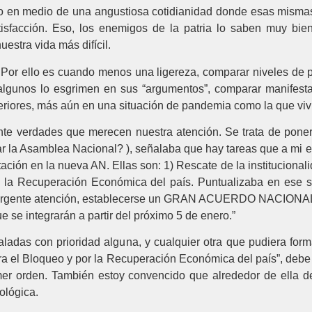
rlo en medio de una angustiosa cotidianidad donde esas mism
tisfacción. Eso, los enemigos de la patria lo saben muy bi
estra vida más difícil.
 Por ello es cuando menos una ligereza, comparar niveles de pa
lgunos lo esgrimen en sus “argumentos”, comparar manifestac
teriores, más aún en una situación de pandemia como la que vi
ante verdades que merecen nuestra atención. Se trata de poner 
tar la Asamblea Nacional? ), señalaba que hay tareas que a mi 
ción en la nueva AN. Ellas son: 1) Rescate de la institucionali
y la Recuperación Económica del país. Puntualizaba en ese s
 de urgente atención, establecerse un GRAN ACUERDO NACION
e se integrarán a partir del próximo 5 de enero.”
ñaladas con prioridad alguna, y cualquier otra que pudier
 el Bloqueo y por la Recuperación Económica del país”, debe 
mer orden. También estoy convencido que alrededor de ella 
ológica.