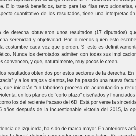
. Ello traerá beneficios, tanto para las filas revolucionaria
ecto cuantitativo de los resultados, tiene una interpretación
ón de derecha obtuvieron unos resultados (17 diputados) q
ha serenidad y objetividad. Por lo menos quien esto escrib
 costumbre cada vez que pierden. Si esto es definitivamente 
ático. Nunca los derrotados admiten con todas sus implicacio
mos convencen, y que, naturalmente, muy pocos le creen.
s resultados obtenidos por estos sectores de la derecha. En m
acia” y a los atajos violentos, les ha pasado una nueva factu
 que iniciarán “un laborioso proceso de acumulación y recup
violenta, en los planes de “corto plazo” diseñados y financiados
 como los del reciente fracaso del 6D. Está por verse la sincer
 años después de la incuestionable victoria del 2015, la op
isidencia de izquierda, ha sido de marca mayor. En anteriore
e la tierra” debería sorprender esos resultados. Se cosecha 