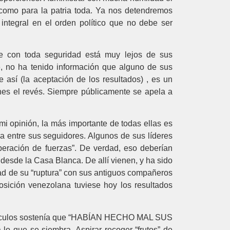
s, como para la patria toda. Ya nos detendremos
 integral en el orden político que no debe ser
ue con toda seguridad está muy lejos de sus
e, no ha tenido información que alguno de sus
así (la aceptación de los resultados) , es un
nes el revés. Siempre públicamente se apela a
i opinión, la más importante de todas ellas es
ra entre sus seguidores. Algunos de sus líderes
eración de fuerzas”. De verdad, eso deberían
 desde la Casa Blanca. De allí vienen, y ha sido
idad de su “ruptura” con sus antiguos compañeros
osición venezolana tuviese hoy los resultados
s artículos sostenía que “HABÍAN HECHO MAL SUS
lo que se siembra. Aspirar recoger “frutos” de