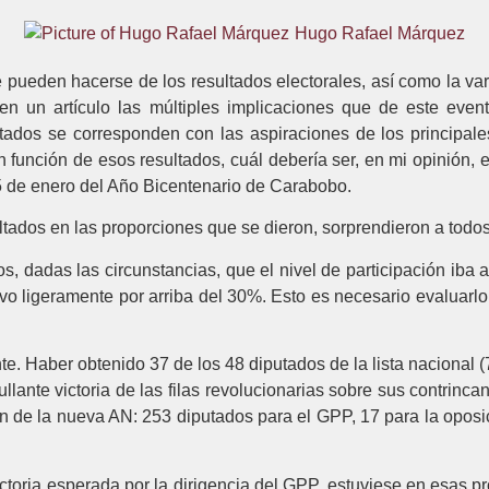
Hugo Rafael Márquez
 pueden hacerse de los resultados electorales, así como la va
 en un artículo las múltiples implicaciones que de este eve
ados se corresponden con las aspiraciones de los principales
función de esos resultados, cuál debería ser, en mi opinión, e
el 5 de enero del Año Bicentenario de Carabobo.
ltados en las proporciones que se dieron, sorprendieron a todo
s, dadas las circunstancias, que el nivel de participación iba
tuvo ligeramente por arriba del 30%. Esto es necesario evaluarl
ante. Haber obtenido 37 de los 48 diputados de la lista nacional
ullante victoria de las filas revolucionarias sobre sus contrinc
ión de la nueva AN: 253 diputados para el GPP, 17 para la opos
ctoria esperada por la dirigencia del GPP, estuviese en esas 