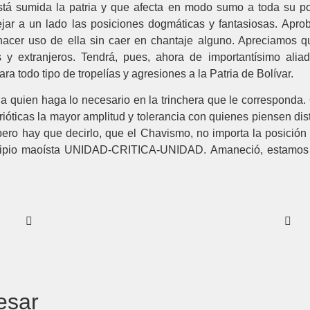
stá sumida la patria y que afecta en modo sumo a toda su p
ar a un lado las posiciones dogmáticas y fantasiosas. Apro
hacer uso de ella sin caer en chantaje alguno. Apreciamos q
s y extranjeros. Tendrá, pues, ahora de importantísimo alia
ra todo tipo de tropelías y agresiones a la Patria de Bolívar.
da quien haga lo necesario en la trinchera que le corresponda
trióticas la mayor amplitud y tolerancia con quienes piensen dis
ro hay que decirlo, que el Chavismo, no importa la posición 
ncipio maoísta UNIDAD-CRITICA-UNIDAD. Amaneció, estamos v
esar