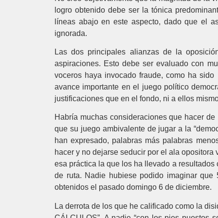
logro obtenido debe ser la tónica predominante
líneas abajo en este aspecto, dado que el asp
ignorada.
Las dos principales alianzas de la oposici
aspiraciones. Esto debe ser evaluado con muc
voceros haya invocado fraude, como ha sido la
avance importante en el juego político democr
justificaciones que en el fondo, ni a ellos mis
Habría muchas consideraciones que hacer de lo
que su juego ambivalente de jugar a la “democr
han expresado, palabras más palabras menos,
hacer y no dejarse seducir por el ala opositora 
esa práctica la que los ha llevado a resultados
de ruta. Nadie hubiese podido imaginar que 5
obtenidos el pasado domingo 6 de diciembre.
La derrota de los que he calificado como la d
CÁLCULOS”. A nadie “con los pies puestos sobr