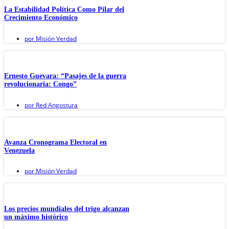
La Estabilidad Política Como Pilar del
Crecimiento Económico
por
Misión Verdad
Ernesto Guevara: “Pasajes de la guerra
revolucionaria: Congo”
por
Red Angostura
Avanza Cronograma Electoral en
Venezuela
por
Misión Verdad
Los precios mundiales del trigo alcanzan
un máximo histórico