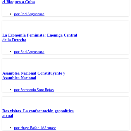
el Bloqueo a Cuba
por
Red Angostura
La Economía Feminista: Enemiga Central
de la Derecha
por
Red Angostura
Asamblea Nacional Constituyente y
Asamblea Nacional
por
Fernando Soto Rojas
Dos visitas. La confrontación geopolítica
actual
por
Hugo Rafael Márquez