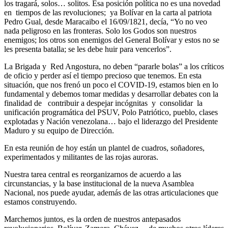
los tragará, solos… solitos. Esa posición política no es una novedad
en tiempos de las revoluciones; ya Bolívar en la carta al patriota
Pedro Gual, desde Maracaibo el 16/09/1821, decía, “Yo no veo
nada peligroso en las fronteras. Solo los Godos son nuestros
enemigos; los otros son enemigos del General Bolívar y estos no se
les presenta batalla; se les debe huir para vencerlos”.
La Brigada y Red Angostura, no deben “pararle bolas” a los críticos
de oficio y perder así el tiempo precioso que tenemos. En esta
situación, que nos frenó un poco el COVID-19, estamos bien en lo
fundamental y debemos tomar medidas y desarrollar debates con la
finalidad de contribuir a despejar incógnitas y consolidar la
unificación programática del PSUV, Polo Patriótico, pueblo, clases
explotadas y Nación venezolana… bajo el liderazgo del Presidente
Maduro y su equipo de Dirección.
En esta reunión de hoy están un plantel de cuadros, soñadores,
experimentados y militantes de las rojas auroras.
Nuestra tarea central es reorganizarnos de acuerdo a las
circunstancias, y la base institucional de la nueva Asamblea
Nacional, nos puede ayudar, además de las otras articulaciones que
estamos construyendo.
Marchemos juntos, es la orden de nuestros antepasados