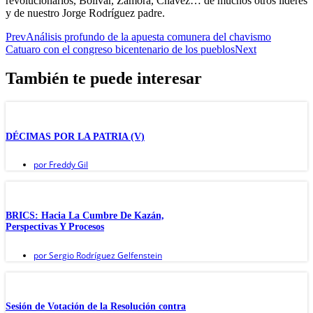
revolucionarios, Bolívar, Zamora, Chávez… de muchos otros líderes
y de nuestro Jorge Rodríguez padre.
Prev
Análisis profundo de la apuesta comunera del chavismo
Catuaro con el congreso bicentenario de los pueblos
Next
También te puede interesar
DÉCIMAS POR LA PATRIA (V)
por
Freddy Gil
BRICS: Hacia La Cumbre De Kazán,
Perspectivas Y Procesos
por
Sergio Rodríguez Gelfenstein
Sesión de Votación de la Resolución contra