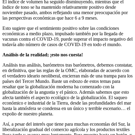
El índice de volumen ha seguido disminuyendo, mientras que el
índice de tono se ha mantenido relativamente positivo desde
noviembre pasado, ambos reflejando una menor preocupación por
las perspectivas económicas que hace 6 a 9 meses.
Esto sugiere que el sentimiento positivo sobre las condiciones
económicas a medio plazo, impulsado también por la llegada de
vacunas contra el COVID-19, puede superar el impacto negativo del
todavía alto número de casos de COVID-19 en todo el mundo.
Análisis de la realidad; ¡esto nos cuesta!
Análisis tras análisis, barómetros tras barómetros, debemos constatar,
en definitiva, que las reglas de la OMC, elaboradas de acuerdo con
el verdadero ideario neoliberal, encierran más de una trampa para los
países del Tercer Mundo. Baste un esbozo de estos temas para
resaltar que la globalización moderna ha comenzado con la
globalización de la angustia y el pánico. Además sabemos que esto
afecta también el aspecto ecológico de la globalización. El saqueo
económico e industrial de la Tierra, desde las profundidades del mar
hasta la atmósfera se condensa en un único y terrible escenario… el
expolio de nuestro planeta.
Así, a pesar del interés que tiene para muchas economías del Sur, la
liberalización gradual del comercio agrícola y los productos textiles
llega tarde y avanza muy lentamente. Para muestra basta un botón, y