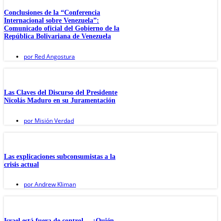
Conclusiones de la “Conferencia
Internacional sobre Venezuela”:
Comunicado oficial del Gobierno de la
República Bolivariana de Venezuela
por
Red Angostura
Las Claves del Discurso del Presidente
Nicolás Maduro en su Juramentación
por
Misión Verdad
Las explicaciones subconsumistas a la
crisis actual
por
Andrew Kliman
Israel está fuera de control… ¿Quién