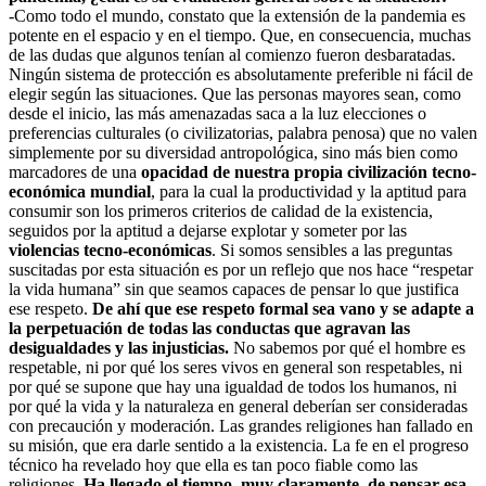
-Como todo el mundo, constato que la extensión de la pandemia es
potente en el espacio y en el tiempo. Que, en consecuencia, muchas
de las dudas que algunos tenían al comienzo fueron desbaratadas.
Ningún sistema de protección es absolutamente preferible ni fácil de
elegir según las situaciones. Que las personas mayores sean, como
desde el inicio, las más amenazadas saca a la luz elecciones o
preferencias culturales (o civilizatorias, palabra penosa) que no valen
simplemente por su diversidad antropológica, sino más bien como
marcadores de una
opacidad de nuestra propia civilización tecno-
económica mundial
, para la cual la productividad y la aptitud para
consumir son los primeros criterios de calidad de la existencia,
seguidos por la aptitud a dejarse explotar y someter por las
violencias tecno-económicas
. Si somos sensibles a las preguntas
suscitadas por esta situación es por un reflejo que nos hace “respetar
la vida humana” sin que seamos capaces de pensar lo que justifica
ese respeto.
De ahí que ese respeto formal sea vano y se adapte a
la perpetuación de todas las conductas que agravan las
desigualdades y las injusticias.
No sabemos por qué el hombre es
respetable, ni por qué los seres vivos en general son respetables, ni
por qué se supone que hay una igualdad de todos los humanos, ni
por qué la vida y la naturaleza en general deberían ser consideradas
con precaución y moderación. Las grandes religiones han fallado en
su misión, que era darle sentido a la existencia. La fe en el progreso
técnico ha revelado hoy que ella es tan poco fiable como las
religiones.
Ha llegado el tiempo, muy claramente, de pensar esa