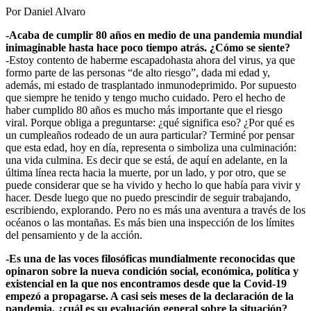
Por Daniel Alvaro
-Acaba de cumplir 80 años en medio de una pandemia mundial
inimaginable hasta hace poco tiempo atrás. ¿Cómo se siente?
-Estoy contento de haberme escapadohasta ahora del virus, ya que
formo parte de las personas “de alto riesgo”, dada mi edad y,
además, mi estado de trasplantado inmunodeprimido. Por supuesto
que siempre he tenido y tengo mucho cuidado. Pero el hecho de
haber cumplido 80 años es mucho más importante que el riesgo
viral. Porque obliga a preguntarse: ¿qué significa eso? ¿Por qué es
un cumpleaños rodeado de un aura particular? Terminé por pensar
que esta edad, hoy en día, representa o simboliza una culminación:
una vida culmina. Es decir que se está, de aquí en adelante, en la
última línea recta hacia la muerte, por un lado, y por otro, que se
puede considerar que se ha vivido y hecho lo que había para vivir y
hacer. Desde luego que no puedo prescindir de seguir trabajando,
escribiendo, explorando. Pero no es más una aventura a través de los
océanos o las montañas. Es más bien una inspección de los límites
del pensamiento y de la acción.
-Es una de las voces filosóficas mundialmente reconocidas que
opinaron sobre la nueva condición social, económica, política y
existencial en la que nos encontramos desde que la Covid-19
empezó a propagarse. A casi seis meses de la declaración de la
pandemia, ¿cuál es su evaluación general sobre la situación?