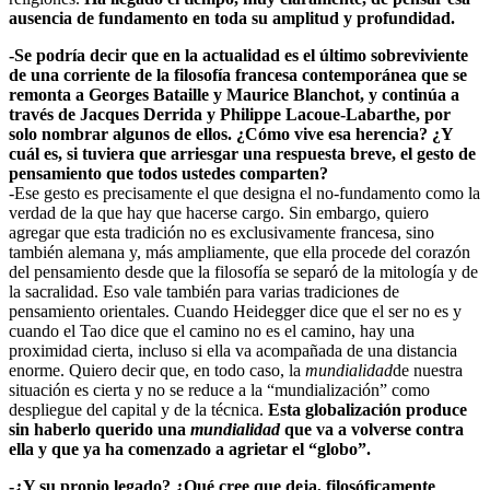
ausencia de fundamento en toda su amplitud y profundidad.
-Se podría decir que en la actualidad es el último sobreviviente
de una corriente de la filosofía francesa contemporánea que se
remonta a Georges Bataille y Maurice Blanchot, y continúa a
través de Jacques Derrida y Philippe Lacoue-Labarthe, por
solo nombrar algunos de ellos. ¿Cómo vive esa herencia? ¿Y
cuál es, si tuviera que arriesgar una respuesta breve, el gesto de
pensamiento que todos ustedes comparten?
-Ese gesto es precisamente el que designa el no-fundamento como la
verdad de la que hay que hacerse cargo. Sin embargo, quiero
agregar que esta tradición no es exclusivamente francesa, sino
también alemana y, más ampliamente, que ella procede del corazón
del pensamiento desde que la filosofía se separó de la mitología y de
la sacralidad. Eso vale también para varias tradiciones de
pensamiento orientales. Cuando Heidegger dice que el ser no es y
cuando el Tao dice que el camino no es el camino, hay una
proximidad cierta, incluso si ella va acompañada de una distancia
enorme. Quiero decir que, en todo caso, la
mundialidad
de nuestra
situación es cierta y no se reduce a la “mundialización” como
despliegue del capital y de la técnica.
Esta globalización produce
sin haberlo querido una
mundialidad
que va a volverse contra
ella y que ya ha comenzado a agrietar el “globo”.
-¿Y su propio legado? ¿Qué cree que deja, filosóficamente