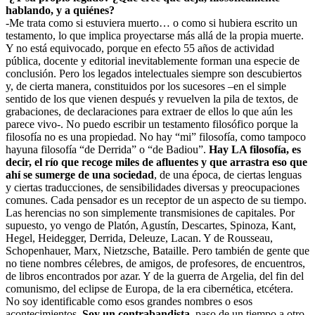
hablando, y a quiénes?
-Me trata como si estuviera muerto… o como si hubiera escrito un
testamento, lo que implica proyectarse más allá de la propia muerte.
Y no está equivocado, porque en efecto 55 años de actividad
pública, docente y editorial inevitablemente forman una especie de
conclusión. Pero los legados intelectuales siempre son descubiertos
y, de cierta manera, constituidos por los sucesores –en el simple
sentido de los que vienen después y revuelven la pila de textos, de
grabaciones, de declaraciones para extraer de ellos lo que aún les
parece vivo-. No puedo escribir un testamento filosófico porque la
filosofía no es una propiedad. No hay “mi” filosofía, como tampoco
hayuna filosofía “de Derrida” o “de Badiou”.
Hay LA filosofía, es
decir, el río que recoge miles de afluentes y que arrastra eso que
ahí se sumerge de una sociedad
, de una época, de ciertas lenguas
y ciertas traducciones, de sensibilidades diversas y preocupaciones
comunes. Cada pensador es un receptor de un aspecto de su tiempo.
Las herencias no son simplemente transmisiones de capitales. Por
supuesto, yo vengo de Platón, Agustín, Descartes, Spinoza, Kant,
Hegel, Heidegger, Derrida, Deleuze, Lacan. Y de Rousseau,
Schopenhauer, Marx, Nietzsche, Bataille. Pero también de gente que
no tiene nombres célebres, de amigos, de profesores, de encuentros,
de libros encontrados por azar. Y de la guerra de Argelia, del fin del
comunismo, del eclipse de Europa, de la era cibernética, etcétera.
No soy identificable como esos grandes nombres o esos
acontecimientos.
Soy un contrabandista
, paso de un tiempo a otro,