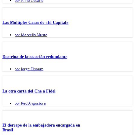
por
Alirio Liscano
Las Múltiples Caras de «El Capital»
por
Marcello Musto
Doctrina de la coacción redundante
por
Jorge Elbaum
La otra carta del Che a Fidel
por
Red Angostura
El derrape de la embajadora encargada en
Brasil