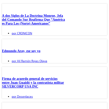
A dos Siglos de La Doctrina Monroe, Jefa
del Comando Sur Reafirma Que “América
es Para Los (Norte) Americanos”
por
CRONICON
Edmundo Aray, ese soy yo
por
Alí Ramón Rojas Olaya
Firma de acuerdo general de servicios
entre Juan Guaidó y la contratista militar
SILVERCORP USA INC
por
Desenlaces