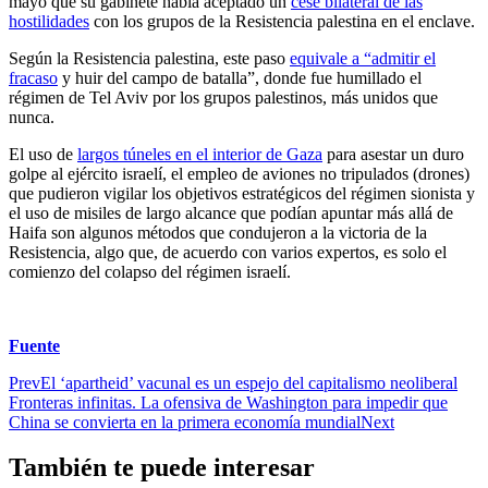
mayo que su gabinete había aceptado un
cese bilateral de las
hostilidades
con los grupos de la Resistencia palestina en el enclave.
Según la Resistencia palestina, este paso
equivale a “admitir el
fracaso
y huir del campo de batalla”, donde fue humillado el
régimen de Tel Aviv por los grupos palestinos, más unidos que
nunca.
El uso de
largos túneles en el interior de Gaza
para asestar un duro
golpe al ejército israelí, el empleo de aviones no tripulados (drones)
que pudieron vigilar los objetivos estratégicos del régimen sionista y
el uso de misiles de largo alcance que podían apuntar más allá de
Haifa son algunos métodos que condujeron a la victoria de la
Resistencia, algo que, de acuerdo con varios expertos, es solo el
comienzo del colapso del régimen israelí.
Fuente
Prev
El ‘apartheid’ vacunal es un espejo del capitalismo neoliberal
Fronteras infinitas. La ofensiva de Washington para impedir que
China se convierta en la primera economía mundial
Next
También te puede interesar