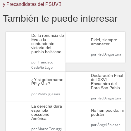
y Precandidatas del PSUV
También te puede interesar
De la renuncia de
Evo a la
Fidel, siempre
contundente
amanecer
victoria del
pueblo boliviano
por
Red Angostura
por
Francisco
Cedeño Lugo
Declaración Final
¿Y si gobernaran
del XXVI
PP y Vox?
Encuentro del
Foro Sao Pablo
por
Pablo Iglesias
por
Red Angostura
La derecha dura
española
No han podido, ni
descubrió
podrán
América
por
Ángel Salazar
por
Marco Teruggi