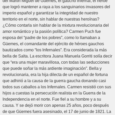
del Martín Miguel de Güemes, el gaucho infernal, el héroe
que logró mantener a raya a los sanguinarios invasores del
imperio español y garantizar la integridad de nuestro
territorio en el norte, sin hablar de nuestras heroínas?
¿Cómo contarla sin hablar de la mixtura revolucionaria del
amor romántico y la pasión política? Carmen Puch fue
esposa del “padre de los pobres”, como lo llamaban a
Güemes, el comandante del ejército de héroes gauchos
bautizados como “los Infernales”. Era considerada la más
bella de Salta. La escritora Juana Manuela Gorriti solía decir
que “era una mujer maravillosa, con todas las seducciones
que puede soñar la más ardiente imaginación”. Bella y
revolucionaria, era la hija dilecta de un español de fortuna
que adhirió a la causa de la guerra gaucha donando casi
todos sus caballos a los Infernales. Carmen resistió con sus
hijos a cuestas la persecución realista en la Guerra de la
Independencia en el norte. Fue fiel a su hombre y a su
causa. Y se dejó morir con apenas 25 años, poco después
de que Güemes fuera asesinado, el 17 de junio de 1821. La