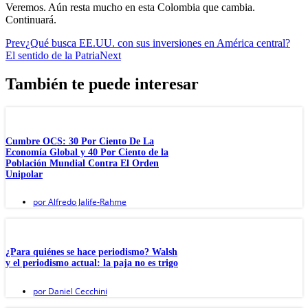
Veremos. Aún resta mucho en esta Colombia que cambia.
Continuará.
Prev
¿Qué busca EE.UU. con sus inversiones en América central?
El sentido de la Patria
Next
También te puede interesar
Cumbre OCS: 30 Por Ciento De La
Economía Global y 40 Por Ciento de la
Población Mundial Contra El Orden
Unipolar
por
Alfredo Jalife-Rahme
¿Para quiénes se hace periodismo? Walsh
y el periodismo actual: la paja no es trigo
por
Daniel Cecchini