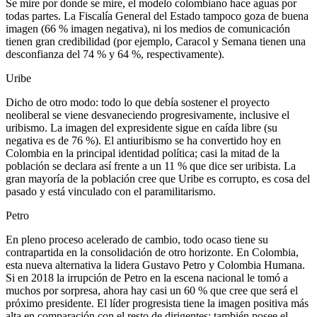
Se mire por donde se mire, el modelo colombiano hace aguas por
todas partes. La Fiscalía General del Estado tampoco goza de buena
imagen (66 % imagen negativa), ni los medios de comunicación
tienen gran credibilidad (por ejemplo, Caracol y Semana tienen una
desconfianza del 74 % y 64 %, respectivamente).
Uribe
Dicho de otro modo: todo lo que debía sostener el proyecto
neoliberal se viene desvaneciendo progresivamente, inclusive el
uribismo. La imagen del expresidente sigue en caída libre (su
negativa es de 76 %). El antiuribismo se ha convertido hoy en
Colombia en la principal identidad política; casi la mitad de la
población se declara así frente a un 11 % que dice ser uribista. La
gran mayoría de la población cree que Uribe es corrupto, es cosa del
pasado y está vinculado con el paramilitarismo.
Petro
En pleno proceso acelerado de cambio, todo ocaso tiene su
contrapartida en la consolidación de otro horizonte. En Colombia,
esta nueva alternativa la lidera Gustavo Petro y Colombia Humana.
Si en 2018 la irrupción de Petro en la escena nacional le tomó a
muchos por sorpresa, ahora hay casi un 60 % que cree que será el
próximo presidente. El líder progresista tiene la imagen positiva más
alta en comparación con el resto de dirigentes; también posee el