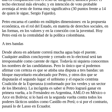
techo electoral más elevado; y en intención de voto probable
aventaja al resto de forma muy significativa (30 puntos frente a 14
de quien le sigue, Sergio Fajardo).
Petro encarna el cambio en múltiples dimensiones: en la propuesta
económica, en el rol del Estado, en materia de derechos sociales, en
las formas, en los valores y en la conexión con la juventud. Hoy
Petro está en la centralidad de la política colombiana.
A tres bandas
Desde ahora en adelante correrá mucha agua bajo el puente.
Cualquier análisis concluyente y cerrado en lo electoral será tan
irresponsable como carente de rigor. Todavía ni siquiera conocemos
los nombres de las candidaturas. Pero lo único que sí podemos
afirmar con certeza es que se atisba una disputa a tres bandas: un
bloque mayoritario encabezado por Petro, y otros dos que se
disputarán el segundo lugar: el uribismo y el espacio centrista
Coalición de la Esperanza (conformado por los verdes y un sector
de los liberales). La incógnita es saber si Petro logrará ganar en
primera vuelta, a lo Fernández en Argentina, AMLO en México o
Arce en Bolivia; si lo hará en la segunda vuelta contra todos los
poderes fácticos unidos como Castillo en Perú; o si por el contrario,
pasará lo de Lasso en Ecuador.