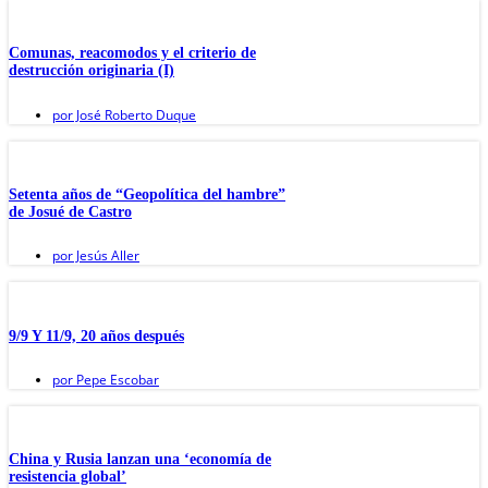
Comunas, reacomodos y el criterio de
destrucción originaria (I)
por
José Roberto Duque
Setenta años de “Geopolítica del hambre”
de Josué de Castro
por
Jesús Aller
9/9 Y 11/9, 20 años después
por
Pepe Escobar
China y Rusia lanzan una ‘economía de
resistencia global’