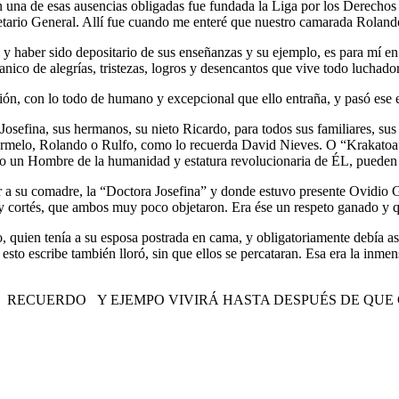
. En una de esas ausencias obligadas fue fundada la Liga por los Derech
cretario General. Allí fue cuando me enteré que nuestro camarada R
y haber sido depositario de sus enseñanzas y su ejemplo, es para mí e
anico de alegrías, tristezas, logros y desencantos que vive todo luchad
ión, con lo todo de humano y excepcional que ello entraña, y pasó ese
Josefina, sus hermanos, su nieto Ricardo, para todos sus familiares, sus
Carmelo, Rolando o Rulfo, como lo recuerda David Nieves. O “Krakatoa”
lo un Hombre de la humanidad y estatura revolucionaria de ÉL, pueden 
ar a su comadre, la “Doctora Josefina” y donde estuvo presente Ovidio
 y cortés, que ambos muy poco objetaron. Era ése un respeto ganado y 
, quien tenía a su esposa postrada en cama, y obligatoriamente debía a
n esto escribe también lloró, sin que ellos se percataran. Esa era la i
CUERDO Y EJEMPO VIVIRÁ HASTA DESPUÉS DE QUE CE