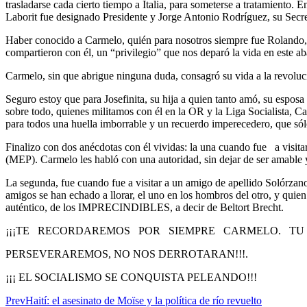
trasladarse cada cierto tiempo a Italia, para someterse a tratamiento
Laborit fue designado Presidente y Jorge Antonio Rodríguez, su Se
Haber conocido a Carmelo, quién para nosotros siempre fue Rolando, 
compartieron con él, un “privilegio” que nos deparó la vida en este ab
Carmelo, sin que abrigue ninguna duda, consagró su vida a la revoluc
Seguro estoy que para Josefinita, su hija a quien tanto amó, su esposa 
sobre todo, quienes militamos con él en la OR y la Liga Socialista, 
para todos una huella imborrable y un recuerdo imperecedero, que só
Finalizo con dos anécdotas con él vividas: la una cuando fue a visit
(MEP). Carmelo les habló con una autoridad, sin dejar de ser amable
La segunda, fue cuando fue a visitar a un amigo de apellido Solórzano
amigos se han echado a llorar, el uno en los hombros del otro, y quie
auténtico, de los IMPRECINDIBLES, a decir de Beltort Brecht.
¡¡¡TE RECORDAREMOS POR SIEMPRE CARMELO. TU RE
PERSEVERAREMOS, NO NOS DERROTARAN!!!.
¡¡¡ EL SOCIALISMO SE CONQUISTA PELEANDO!!!
Prev
Haití: el asesinato de Moïse y la política de río revuelto