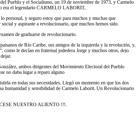
os del Pueblo y el Socialismo, un 19 de noviembre de 1973, y Carmelo
olando era el legendario CARMELO LABORIT,
n lo personal, y seguro estoy que para muchos y muchas que
or social y aspirante a revolucionario, que muchos hemos sido.
 examen de graduarse de revolucionario.
 paisanos de Río Caribe, sus amigos de la izquierda y la revolución, y,
, como le decían en fraternal jodedera Jorge y muchos otros, dejo
dejar.
 González, ambos dirigentes del Movimiento Electoral del Pueblo
que no daba lugar a reparo alguno
sistirla en todas sus necesidades. Llegó un momento en que los dos
nmensa humanidad y sensibilidad de Carmelo Laborit. Un Revolucionario
SE NUESTRO ALIENTO !!!.