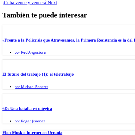
¡Cuba vence y vencerá!
Next
También te puede interesar
«Frente a la Policrisis que Atravesamos, la Primera Resistencia es la del 
por
Red Angostura
El futuro del trabajo (1): el teletrabajo
por
Michael Roberts
6D: Una batalla estratégica
por
Roger Jimenez
Elon Musk e Internet en Ucrania