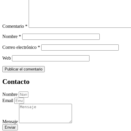
Comentario
*
Nombre
*
Correo electrónico
*
Web
Contacto
Nombre
Email
Mensaje
Enviar