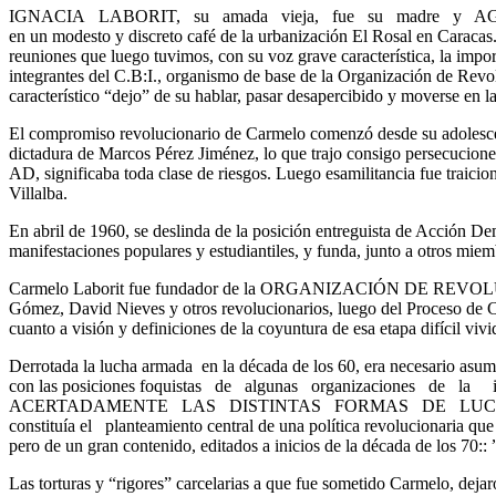
IGNACIA LABORIT, su amada vieja, fue su madre y AGUSTÍN LEG
en un modesto y discreto café de la urbanización El Rosal en Caracas.
reuniones que luego tuvimos, con su voz grave característica, la impor
integrantes del C.B:I., organismo de base de la Organización de Revol
característico “dejo” de su hablar, pasar desapercibido y moverse en l
El compromiso revolucionario de Carmelo comenzó desde su adolescenc
dictadura de Marcos Pérez Jiménez, lo que trajo consigo persecuciones,
AD, significaba toda clase de riesgos. Luego esamilitancia fue traic
Villalba.
En abril de 1960, se deslinda de la posición entreguista de Acción Dem
manifestaciones populares y estudiantiles, y funda, junto a otros mie
Carmelo Laborit fue fundador de la ORGANIZACIÓN DE REVOLUCION
Gómez, David Nieves y otros revolucionarios, luego del Proces
cuanto a visión y definiciones de la coyuntura de esa etapa difícil vi
Derrotada la lucha armada en la década de los 60, era necesario asumi
con las posiciones foquistas de algunas organizaciones de la
ACERTADAMENTE LAS DISTINTAS FORMAS DE LUCHA 
constituía el planteamiento central de una política revolucionaria que
pero de un gran contenido, editados a inicios de la décad
Las torturas y “rigores” carcelarias a que fue sometido Carmelo, de