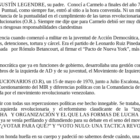
ENDRE, su padre. Conocí a Carmelo a finales del año 72, cuan
 Puntual, como siempre fue, entró al sitio a la hora convenida. Ni un 
tancia de la puntualidad en el cumplimiento de las tareas revolucionari
ucionarios (O.R.). Siempre me dije que para Carmelo debió ser muy difí
as riesgosas responsabilidades clandestinas
ia cuando comenzó a militar en la juventud de Acción Democrática, do
 detenciones, tortura y cárcel. Era el partido de Leonardo Ruiz Pineda,
ionada por Rómulo Betancourt, al firmar el “Pacto de Nueva York”, más
ocrática que ya en funciones de gobierno, desarrollaba una gestión cont
mbros de la izquierda de AD y de su juventud, el Movimiento de Izquier
ARIOS (O.R), un 15 de mayo de 1970, junto a Julio Escalona, Jo
o de Cuestionamiento del MIR y diferencias políticas con la Co
vida por el movimiento revolucionario venezolano.
r con todas sus repercusiones políticas ese hecho innegable. Se trataba,
 izquierda revolucionaria y el reformismo claudicante de la “
Y ORGANIZACIÓN Y EL QUE LAS FORMAS DE LUCHA LE
 ya se venía perfilando y difundiendo para su debate en el seno del mov
a de los 70:: ”¿VOTAR PARA QUÉ?” Y “VOTO NULO: UNA TACTICA 
jaron honda huella en su cuerpo y padeció no sabemos desde cuándo, una