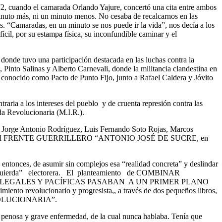
do el camarada Orlando Yajure, concertó una cita entre ambos
minuto más, ni un minuto menos. No cesaba de recalcarnos en las
as. “Camaradas, en un minuto se nos puede ir la vida”, nos decía a los
cil, por su estampa física, su inconfundible caminar y el
nde tuvo una participación destacada en las luchas contra la
 Pinto Salinas y Alberto Carnevali, donde la militancia clandestina en
 conocido como Pacto de Punto Fijo, junto a Rafael Caldera y Jóvito
raria a los intereses del pueblo y de cruenta represión contra las
da Revolucionaria (M.I.R.).
rge Antonio Rodríguez, Luis Fernando Soto Rojas, Marcos
mandancia del FRENTE GUERRILLERO “ANTONIO JOSÉ DE SUCRE, en
 entonces, de asumir sin complejos esa “realidad concreta” y deslindar
izquierda” electorera. El planteamiento de COMBINAR
GALES Y PACÍFICAS PASABAN A UN PRIMER PLANO
imiento revolucionario y progresista,, a través de dos pequeños libros,
REVOLUCIONARIA”.
 penosa y grave enfermedad, de la cual nunca hablaba. Tenía que