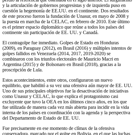
y la articulación de gobiernos progresistas y de izquierda puso en
cuestión la hegemonía de EE.UU. en el continente. Dos resultados
de este proceso fueron la fundación de Unasur, en mayo de 2008 y
la puesta en marcha de la CELAC, en febrero de 2010. Este último
es el primer espacio diplomático que reúne a todos los países del
continente sin participación de EE. UU. y Canadá.
El contragolpe fue inmediato. Golpes de Estado en Honduras
(2009), en Paraguay (2012), en Brasil (2016) y múltiples intentos de
golpes fallidos en Venezuela (2014, 2017, 2019-2020) se
combinaron con los triunfos electorales de Mauricio Macri en
Argentina (2015) y de Bolsonaro en Brasil (2018), gracias a la
proscripción de Lula.
Estos acontecimientos, entre otros, configuraron un nuevo
equilibrio, que habilitó a su vez una ofensiva aún mayor de EE. UU.
Uno de sus principales objetivos fue la desactivación de iniciativas
como Unasur y CELAC, lo que explica el protagonismo casi
excluyente que tuvo la OEA en los últimos cinco años, en los que
fue utilizada de manera cada vez más abierta para incidir en la vida
interna de los países en coordinación con la agenda y la perspectiva
del Departamento de Estado de EE. UU.
Fue precisamente en ese momento de clímax de la ofensiva
conservadora, marcado por el golpe en Bolivia, en el que las luchas