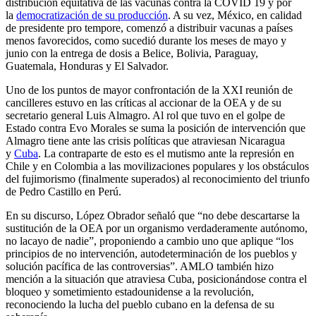
distribución equitativa de las vacunas contra la COVID 19 y por
la
democratización de su producción
. A su vez, México, en calidad
de presidente pro tempore, comenzó a distribuir vacunas a países
menos favorecidos, como sucedió durante los meses de mayo y
junio con la entrega de dosis a Belice, Bolivia, Paraguay,
Guatemala, Honduras y El Salvador.
Uno de los puntos de mayor confrontación de la XXI reunión de
cancilleres estuvo en las críticas al accionar de la OEA y de su
secretario general Luis Almagro. Al rol que tuvo en el golpe de
Estado contra Evo Morales se suma la posición de intervención que
Almagro tiene ante las crisis políticas que atraviesan Nicaragua
y
Cuba
. La contraparte de esto es el mutismo ante la represión en
Chile y en Colombia a las movilizaciones populares y los obstáculos
del fujimorismo (finalmente superados) al reconocimiento del triunfo
de Pedro Castillo en Perú.
En su discurso, López Obrador señaló que “no debe descartarse la
sustitución de la OEA por un organismo verdaderamente autónomo,
no lacayo de nadie”, proponiendo a cambio uno que aplique “los
principios de no intervención, autodeterminación de los pueblos y
solución pacífica de las controversias”. AMLO también hizo
mención a la situación que atraviesa Cuba, posicionándose contra el
bloqueo y sometimiento estadounidense a la revolución,
reconociendo la lucha del pueblo cubano en la defensa de su