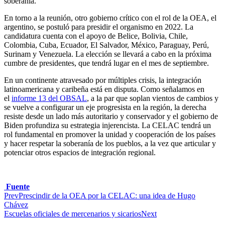
soberanía.
En torno a la reunión, otro gobierno crítico con el rol de la OEA, el
argentino, se postuló para presidir el organismo en 2022. La
candidatura cuenta con el apoyo de Belice, Bolivia, Chile,
Colombia, Cuba, Ecuador, El Salvador, México, Paraguay, Perú,
Surinam y Venezuela. La elección se llevará a cabo en la próxima
cumbre de presidentes, que tendrá lugar en el mes de septiembre.
En un continente atravesado por múltiples crisis, la integración
latinoamericana y caribeña está en disputa. Como señalamos en
el
informe 13 del OBSAL
, a la par que soplan vientos de cambios y
se vuelve a configurar un eje progresista en la región, la derecha
resiste desde un lado más autoritario y conservador y el gobierno de
Biden profundiza su estrategia injerencista. La CELAC tendrá un
rol fundamental en promover la unidad y cooperación de los países
y hacer respetar la soberanía de los pueblos, a la vez que articular y
potenciar otros espacios de integración regional.
Fuente
Prev
Prescindir de la OEA por la CELAC: una idea de Hugo
Chávez
Escuelas oficiales de mercenarios y sicarios
Next