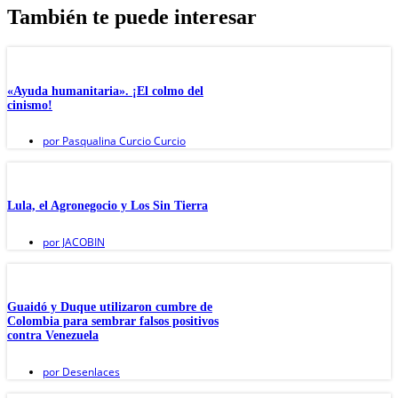
También te puede interesar
«Ayuda humanitaria». ¡El colmo del
cinismo!
por
Pasqualina Curcio Curcio
Lula, el Agronegocio y Los Sin Tierra
por
JACOBIN
Guaidó y Duque utilizaron cumbre de
Colombia para sembrar falsos positivos
contra Venezuela
por
Desenlaces