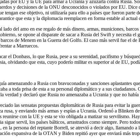
gadas por EU y la UE para armar a Ucrania y azuzarla contra Rusia. S
acuerdos y decisiones de la ONU desconocidos o violados por EU. Dice 
ue tengan ese objetivo, ni utilizaría para ello a países que fueron par
garantice que esta y la diplomacia reemplacen en forma estable al actua
al lado del amo en ese regalo de más dinero, armas, municiones, barcos
obierno, se opone al disparate de sacar a Rusia del Swift y necesita el
es barcos de Menem en la Guerra del Golfo. El caso más servil fue el de
frentar a Marruecos.
acar el Donbass, lo que Rusia, pese a su serenidad, pacifismo y búsque
a, olvidando que esta, cuyo poderío militar es superior al de EU, podía 
guía amenazando a Rusia con bravuconadas y sanciones aplastantes que y
caba a toda prisa de esta a su personal diplomático y a sus ciudadanos
fin la verdad y declaró que Rusia no amenazaba a Ucrania y que no había 
ciado las sensatas propuestas diplomáticas de Rusia para evitar la gue
a rusa, y enviando más armas y espías a Ucrania. Ordenó a Blinken decl
s reunirse con la UE y esta se vio obligada a matizar su servilismo. H
sigue servil, los países bálticos, arrastrados como siempre. Pero todos
 en la persona del reptante Borrell, se atrevió a decir algo, llamando a
vocación expansiva de la OTAN y Biden repitió ayer que enviará más trop