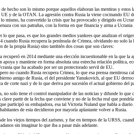
 hecho son lo mismo porque aquellos elaboran las mentiras y estos las
e la UE y de la OTAN. La agresión contra Rusia la viene cocinando E
lo mismo, ha convertido la crisis que ha provocado y dirigido en Ucrani
enaza con sus patrañas, con la forma en que financia y arma a Ucrania
er lo que pasa, es que los grandes medios yankees que analizan el orige
014 cuando Rusia recupera la península de Crimea, olvidando no solo la 
gen de la propia Rusia) sino también dos cosas que son claves:
 la recuperó en 2014 mediante una elección incuestionable en la que la a
n apoya y mantiene en forma absoluta una estrecha relación política, ec
crania que ha acabado por ser un protectorado servil de EU.
, pero no cuando Rusia recupera Crimea, lo que esa prensa mentirosa ca
erno amigo de Rusia, el del presidente Yanukovich, al que EU derrocó 
e corte nazi y de lo que deriva por sucesión el actual gobierno del pa
, no solo tiene el control manipulador de las noticias y difunde lo que
ave partir de la fecha que conviene y no de la fecha real que pondría en
ue participó su embajadora, esa tal Victoria Nuland que habla a diari
abitantes de esta decidieron por mayoría aplastante volver a Rusia.
esde los viejos tiempos del zarismo, y fue en tiempos de la URSS, cuan
adanos sin imaginar lo que iba a pasar más adelante.