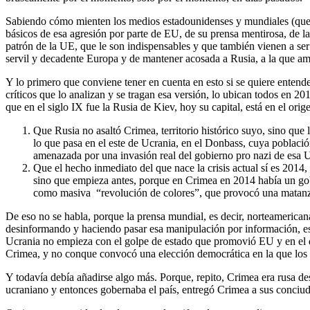
Sabiendo cómo mienten los medios estadounidenses y mundiales (que de
básicos de esa agresión por parte de EU, de su prensa mentirosa, d
patrón de la UE, que le son indispensables y que también vienen a ser 
servil y decadente Europa y de mantener acosada a Rusia, a la que am
Y lo primero que conviene tener en cuenta en esto si se quiere entend
críticos que lo analizan y se tragan esa versión, lo ubican todos en 2
que en el siglo IX fue la Rusia de Kiev, hoy su capital, está en el ori
Que Rusia no asaltó Crimea, territorio histórico suyo, sino que
lo que pasa en el este de Ucrania, en el Donbass, cuya població
amenazada por una invasión real del gobierno pro nazi de esa U
Que el hecho inmediato del que nace la crisis actual sí es 2014
sino que empieza antes, porque en Crimea en 2014 había un gobi
como masiva “revolución de colores”, que provocó una matanza d
De eso no se habla, porque la prensa mundial, es decir, norteamericana
desinformando y haciendo pasar esa manipulación por información, es cl
Ucrania no empieza con el golpe de estado que promovió EU y en el q
Crimea, y no conque convocó una elección democrática en la que los h
Y todavía debía añadirse algo más. Porque, repito, Crimea era rusa d
ucraniano y entonces gobernaba el país, entregó Crimea a sus conciud