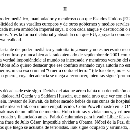
II
oder mediático, manipulador y mentiroso con que Estados Unidos (EU) 
icidad de sus vasallos europeos y de otros gobiernos y medios serviles
cada nueva ambición imperial suya, o con cada ataque y destrucción o ai
 años. Y es la forma dictatorial y absoluta con que EU, apoyado como si
eva realidad.
astante del poder mediático y autoritario
yankee
y no es necesario reco
 del confuso y nunca bien aclarado atentado de septiembre de 2001 contr
a verdad imponiéndole al mundo su interesada y mentirosa versión del at
hora sólo quiero destacar que ese confuso atentado cuya autoría no está
rras, inició esa criminal “Guerra contra el terror” (de los otros, no e
a guerra, cuya decadencia se niega a reconocer, mientras sigue `promov
s décadas de este siglo. Detrás del ataque aéreo había una demolición co
na dudosa Al Qaeda y a Saddam Hussein, que nada tuvo que ver con el tal
n, invasor de Kuwait, de haber sacado bebés de sus cunas de hospital
 bombardeaba Irak con uranio empobrecido. Colin Powell mostró en la 
ak más de un millón de muertos. Hubo torturas y violaciones, y crímen
a creado y financiado antes. Fabricó calumnias para invadir Libia: fals
una frase de Julio César. Imposible olvidar a Obama, Nóbel de la Paz, 
los que luego se acusaba de terroristas. Irak sigue ocupado y arruinado,