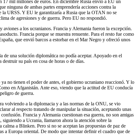
on 17 mil millones de euros. En diciembre Rusia envió a EU un
que ninguna de ambas partes emprendería acciones contra la
te de la URSS. Y EU le garantizaría a Rusia que la OTAN no se
l clima de agresiones y de guerra. Pero EU no respondió.
 y aviones a los ucranianos. Francia y Alemania fueron la excepción.
 gasoducto. Francia porque se muestra renuente. Para el resto fue como
 España, que envió barcos a estorbar en el Mar Negro y ofreció unos
da de una solución diplomática no podía aceptar. Apoyado en el
destruir su país en cosa de horas o de días.
a no tienen el poder de antes, el gobierno ucraniano reaccionó. Y lo
. Como en Afganistán. Ante eso, viendo que la actitud de EU conducía
peligro de guerra.
rra volviendo a la diplomacia y a las normas de la ONU, se vio
arar al respecto tratando de manipular la situación, aceptando unas
ay confusión. Francia y Alemania cuestionan esa guerra, no son amigas
, siguiendo a Ucrania, llamaron ahora la atención sobre la
 la calma a Blinken. Pero si no se aceptan las propuestas de paz de
as a Europa oriental. De modo que intentar definir el cuadro que de