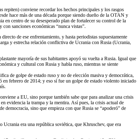
 repiten) conviene recordar los hechos principales y los rasgos
U desde hace más de una década porque siendo dueño de la OTAN y
a en centro de su desesperado plan de fortalecer su control de la
 y con sanciones económicas “nunca vistas”.
n directo de ese enfrentamiento, y hasta periodistas supuestamente
larga y estrecha relación conflictiva de Ucrania con Rusia (Ucrania,
plastante mayoría de sus habitantes apoyó su vuelta a Rusia. Igual que
onómica y cultural con Rusia y habla ruso, mientras se siente
lifica de golpe de estado ruso y no de elección masiva y democrática,
en febrero de 2014; y eso sí fue un golpe de estado violento iniciado
ís.
 conviene a EU, sino porque también sabe que para analizar una crisis
 evidencia la trampa y la mentira. Así pues, la crisis actual de
o de democracia, sino que empieza con que Rusia se “apoderó” de
do Ucrania era una república soviética, que Khruschev, que era