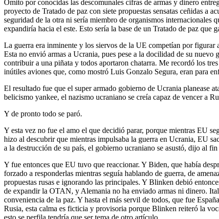
Omito por conocidas las descomunales cifras de armas y dinero entre
proyecto de Tratado de paz con siete propuestas sensatas ceñidas a 
seguridad de la otra ni sería miembro de organismos internacionales q
expandiría hacia el este. Esto sería la base de un Tratado de paz que 
La guerra era inminente y los siervos de la UE competían por figurar 
Esta no envió armas a Ucrania, pues pese a la docilidad de su nuevo g
contribuir a una piñata y todos aportaron chatarra. Me recordó los tr
inútiles aviones que, como mostró Luis Gonzalo Segura, eran para en
El resultado fue que el super armado gobierno de Ucrania planease at
belicismo yankee, el nazismo ucraniano se creía capaz de vencer a Rusi
Y de pronto todo se paró.
Y esta vez no fue el amo el que decidió parar, porque mientras EU se
hizo al descubrir que mientras impulsaba la guerra en Ucrania, EU sa
a la destrucción de su país, el gobierno ucraniano se asustó, dijo al 
Y fue entonces que EU tuvo que reaccionar. Y Biden, que había despre
forzado a responderlas mientras seguía hablando de guerra, de amenaz
propuestas rusas e ignorando las principales. Y Blinken debió entonce
de expandir la OTAN, y Alemania no ha enviado armas ni dinero. Italia 
conveniencia de la paz. Y hasta el más servil de todos, que fue España,
Rusia, esta calma es ficticia y provisoria porque Blinken reiteró la 
esto se perfila tendría que ser tema de otro artículo.