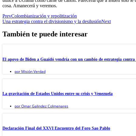
utilice a Ucrania como carne de cañón. Parecería que a Biden solo le
cosa. Amanecerá y veremos.
Prev
Colombianización y repolitización
Una estrategia contra el divisionismo y la desilusión
Next
También te puede interesar
El apoyo de Biden a Guaidó vendría con un cambio de estrategia contra
por
Misión Verdad
La gravitación de Estados Unidos entre su crisis y Venezuela
por
Omar Galindez Colmenares
Declaración Final del XXVI Encuentro del Foro Sao Pablo