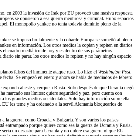
cho, en 2003 la invasión de Irak por EU provocó una masiva respuesta
uropeos se opusieron a esa guerra mentirosa y criminal. Hubo espacios
 papel. El monopolio yankee no tenía todavía dominio pleno de la
 yankee se impuso brutalmente y la cobarde Europa se sometió al pleno
nkee en información. Los otros medios la copian y repiten en diarios,
es el cuadro mediático de hoy y es dentro de sus parámetros
 diario sin parar, los otros medios lo repiten y no hay ningún espacio
planos falsos del inminente ataque ruso. Lo hizo el
Washington Post
,
e fecha. Se empezó en enero y ahora se habla de mediados de febrero.
e expanda al este y cerque a Rusia. Solo después de que Ucrania negó
ha marcado sus límites: quiere seguridad y paz, pero cuenta con
 a los grandes medios occidentales. Solo hay información sobre ella
. EU les teme y ha ordenado a la servil Alemania bloquearlos de
 a la guerra, como Croacia y Bulgaria. Y son varios los países
stá entrampado porque quiere como sea la guerra de Ucrania y Rusia.
 sería un desastre para Ucrania y no quiere esa guerra ni que EU