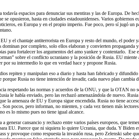
a todavía espacios para denunciar sus mentiras y las de Europa. De he
ue se opusieron, hasta en ciudades estadounidenses. Varios gobiernos e
noticieros, en Europa y en el propio imperio. Fue poco, pero sí jugó un
antano.
 EU y el chantaje antiterrorista en Europa y resto del mundo, el poder
s dominan por completo, solo ellos elaboran y convierten propaganda ya
opias para fortalecer los argumentos del amo yankee y contentarlo. Ese 
orman” sobre el conflicto ucraniano y la posición de Rusia. EU miente a
er por su intermedio lo que en verdad hace y propone Rusia.
os repiten y manipulan eso a diario y hasta han fabricado y difundido 
 porque Rusia no tiene intención de invadir, cada nuevo plan cambia d
macia respetando las normas y acuerdos de la ONU, y que la OTAN no s
usia le había enviado, pero las rechazó amenazándola de nuevo. Rusia 
porque la amenaza de EU y Europa sigue encendida. Rusia no tiene acceso
. Son pocos, pero informan, no mienten, y cada vez tienen más lectores
 no es lo mismo pues no tiene igual alcance.
 a generar cansancio y rechazo entre varios países europeos, que temen
para EU. Parece que ni siquiera lo quiere Ucrania, que duda. Y Biden e
bass y provoque como respuesta la invasión rusa, pero Zelenski sabe que