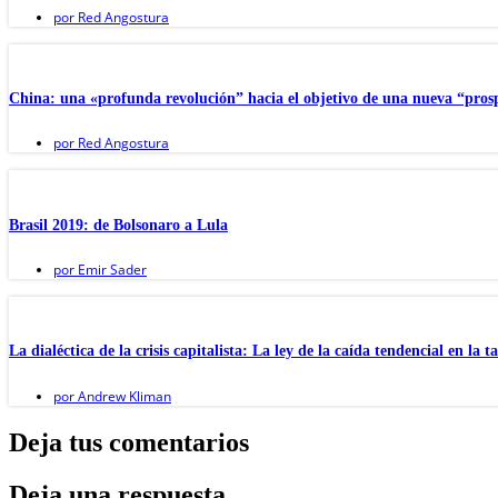
por
Red Angostura
China: una «profunda revolución” hacia el objetivo de una nueva “pro
por
Red Angostura
Brasil 2019: de Bolsonaro a Lula
por
Emir Sader
La dialéctica de la crisis capitalista: La ley de la caída tendencial en la 
por
Andrew Kliman
Deja tus comentarios
Deja una respuesta