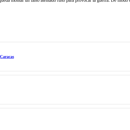
 queda montar un falso atentado ruso para provocar la guerra. De modo 
 Caracas