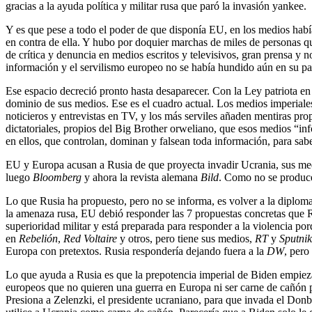
gracias a la ayuda política y militar rusa que paró la invasión yankee.
Y es que pese a todo el poder de que disponía EU, en los medios habí
en contra de ella. Y hubo por doquier marchas de miles de personas q
de crítica y denuncia en medios escritos y televisivos, gran prensa y 
información y el servilismo europeo no se había hundido aún en su p
Ese espacio decreció pronto hasta desaparecer. Con la Ley patriota en
dominio de sus medios. Ese es el cuadro actual. Los medios imperiale
noticieros y entrevistas en TV, y los más serviles añaden mentiras pr
dictatoriales, propios del Big Brother orweliano, que esos medios “inf
en ellos, que controlan, dominan y falsean toda información, para sab
EU y Europa acusan a Rusia de que proyecta invadir Ucrania, sus medi
luego
Bloomberg
y ahora la revista alemana
Bild
. Como no se produce
Lo que Rusia ha propuesto, pero no se informa, es volver a la diplo
la amenaza rusa, EU debió responder las 7 propuestas concretas que R
superioridad militar y está preparada para responder a la violencia 
en
Rebelión
,
Red Voltaire
y otros, pero tiene sus medios,
RT
y
Sputnik
Europa con pretextos. Rusia respondería dejando fuera a la
DW
, pero
Lo que ayuda a Rusia es que la prepotencia imperial de Biden empieza
europeos que no quieren una guerra en Europa ni ser carne de cañón 
Presiona a Zelenzki, el presidente ucraniano, para que invada el Don