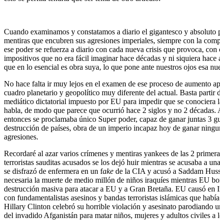
Cuando examinamos y constatamos a diario el gigantesco y absoluto p
mentiras que encubren sus agresiones imperiales, siempre con la compl
ese poder se refuerza a diario con cada nueva crisis que provoca, con 
impositivos que no era fácil imaginar hace décadas y ni siquiera hace
que en lo esencial es obra suya, lo que pone ante nuestros ojos esa nu
No hace falta ir muy lejos en el examen de ese proceso de aumento apl
cuadro planetario y geopolítico muy diferente del actual. Basta partir
mediático dictatorial impuesto por EU para impedir que se conociera l
habla, de modo que parece que ocurrió hace 2 siglos y no 2 décadas. A
entonces se proclamaba único Super poder, capaz de ganar juntas 3 gue
destrucción de países, obra de un imperio incapaz hoy de ganar ningun
agresiones.
Recordaré al azar varios crímenes y mentiras yankees de las 2 primera
terroristas sauditas acusados se los dejó huir mientras se acusaba a u
se disfrazó de enfermera en un f
ake
de la CIA y acusó a Saddam Hussei
necesaria la muerte de medio millón de niños iraquíes mientras EU
destrucción masiva para atacar a EU y a Gran Bretaña. EU causó en Ir
con fundamentalistas asesinos y bandas terroristas islámicas que habí
Hillary Clinton celebró su horrible violación y asesinato parodiando 
del invadido Afganistán para matar niños, mujeres y adultos civiles a 