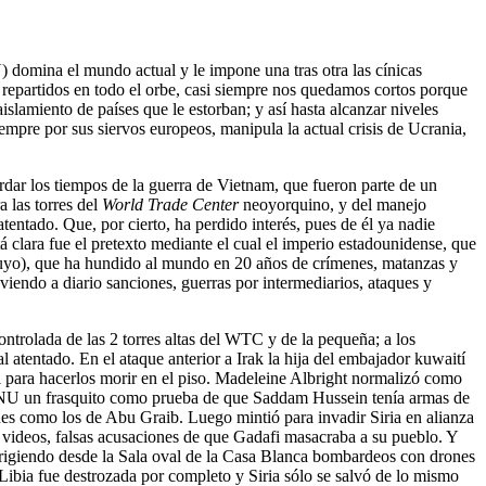
domina el mundo actual y le impone una tras otra las cínicas
 repartidos en todo el orbe, casi siempre nos quedamos cortos porque
slamiento de países que le estorban; y así hasta alcanzar niveles
empre por sus siervos europeos, manipula la actual crisis de Ucrania,
rdar los tiempos de la guerra de Vietnam, que fueron parte de un
a las torres del
World Trade Center
neoyorquino, y del manejo
entado. Que, por cierto, ha perdido interés, pues de él ya nadie
 clara fue el pretexto mediante el cual el imperio estadounidense, que
l suyo), que ha hundido al mundo en 20 años de crímenes, matanzas y
iendo a diario sanciones, guerras por intermediarios, ataques y
ntrolada de las 2 torres altas del WTC y de la pequeña; a los
 atentado. En el ataque anterior a Irak la hija del embajador kuwaití
 para hacerlos morir en el piso. Madeleine Albright normalizó como
ONU un frasquito como prueba de que Saddam Hussein tenía armas de
es como los de Abu Graib. Luego mintió para invadir Siria en alianza
os videos, falsas acusaciones de que Gadafi masacraba a su pueblo. Y
dirigiendo desde la Sala oval de la Casa Blanca bombardeos con drones
 Libia fue destrozada por completo y Siria sólo se salvó de lo mismo